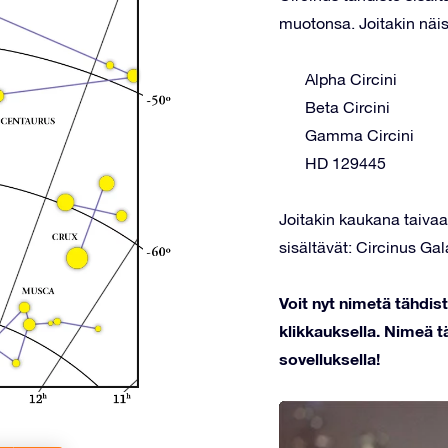
muotonsa. Joitakin näis
Alpha Circini
Beta Circini
Gamma Circini
HD 129445
Joitakin kaukana taivaal
sisältävät: Circinus Ga
Voit nyt nimetä tähdis
klikkauksella. Nimeä tä
sovelluksella!