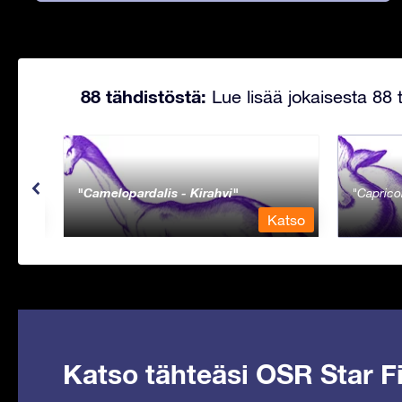
88 tähdistöstä:
Lue lisää jokaisesta 88 t
Camelopardalis - Kirahvi
Caprico
Katso
Katso
Katso tähteäsi OSR Star Fi