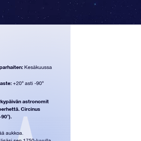
parhaiten:
Kesäkuussa
aste:
+20° asti -90°
nykypäivän astronomit
perhettä. Circinus
90°).
ää aukkoa.
 lisäsi sen 1750-luvulla,