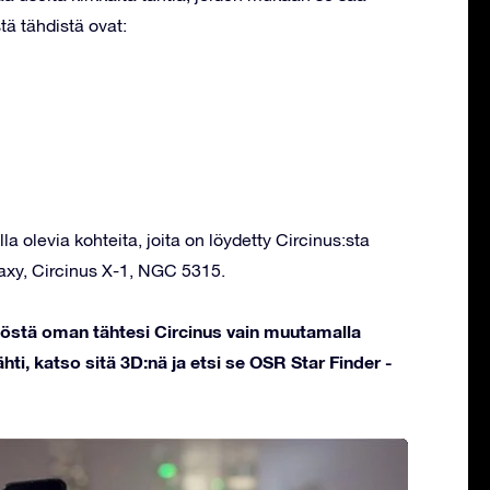
tä tähdistä ovat:
la olevia kohteita, joita on löydetty Circinus:sta
laxy, Circinus X-1, NGC 5315.
töstä oman tähtesi Circinus vain muutamalla
hti, katso sitä 3D:nä ja etsi se OSR Star Finder -