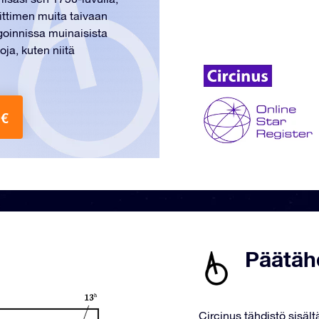
oittimen muita taivaan
goinnissa muinaisista
ja, kuten niitä
 €
Päätähd
Circinus tähdistö sisält