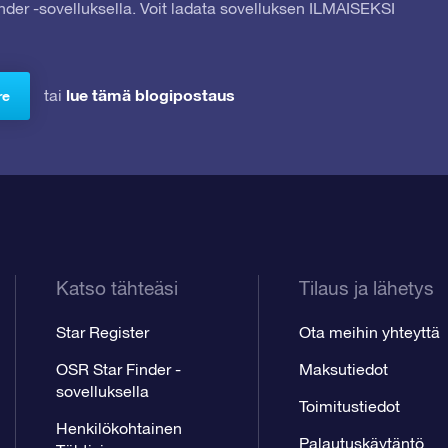
inder -sovelluksella. Voit ladata sovelluksen ILMAISEKSI
lue tämä blogipostaus
tai
re
Katso tähteäsi
Tilaus ja lähetys
Star Register
Ota meihin yhteyttä
OSR Star Finder -
Maksutiedot
sovelluksella
Toimitustiedot
Henkilökohtainen
Palautuskäytäntö