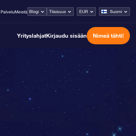
Blogi
Tilaisuus
EUR
Suomi
Palvelu
Meistä
Yrityslahjat
Kirjaudu sisään
Nimeä tähti!