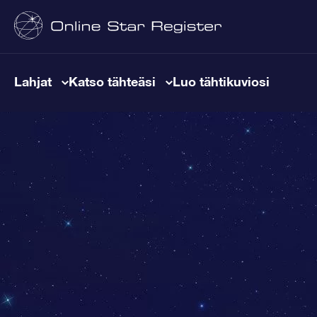
Lahjat
Katso tähteäsi
Luo tähtikuviosi