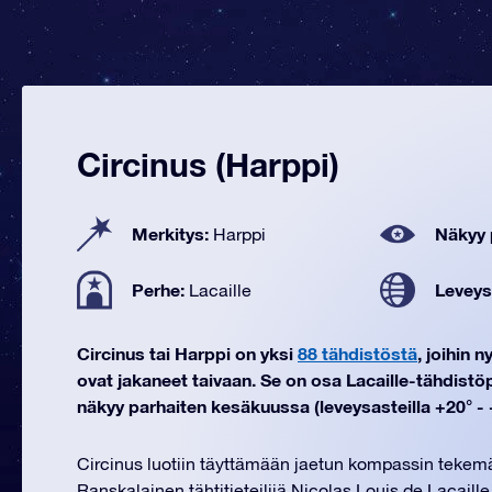
Circinus (Harppi)
Merkitys:
Näkyy 
Harppi
Perhe:
Leveys
Lacaille
Circinus tai Harppi on yksi
88 tähdistöstä
, joihin 
ovat jakaneet taivaan. Se on osa Lacaille-tähdistö
näkyy parhaiten kesäkuussa (leveysasteilla +20° - -
Circinus luotiin täyttämään jaetun kompassin tekem
Ranskalainen tähtitieteilijä Nicolas Louis de Lacaille