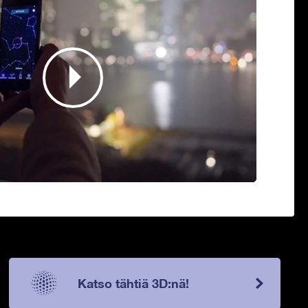
Katso tähtiä 3D:nä!