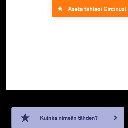
Aseta tähtesi Circinus!
Kuinka nimeän tähden?