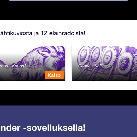
ähtikuviosta ja 12 eläinradoista!
rnus - Kauris
Carina - Köli
Katso
nder -sovelluksella!