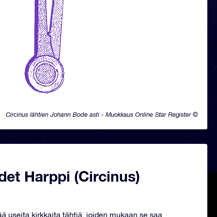
Circinus lähtien Johann Bode asti - Muokkaus Online Star Register ©
et Harppi (Circinus)
ää useita kirkkaita tähtiä, joiden mukaan se saa