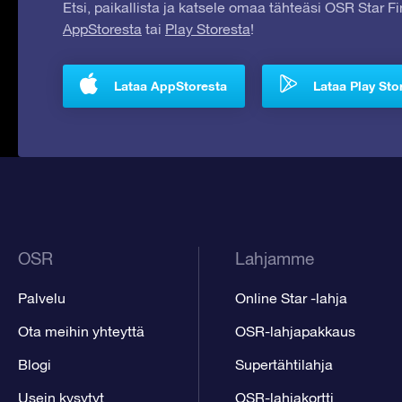
Etsi, paikallista ja katsele omaa tähteäsi OSR Star F
AppStoresta
tai
Play Storesta
!
Lataa AppStoresta
Lataa Play Sto
OSR
Lahjamme
Palvelu
Online Star -lahja
Ota meihin yhteyttä
OSR-lahjapakkaus
Blogi
Supertähtilahja
Usein kysytyt
OSR-lahjakortti