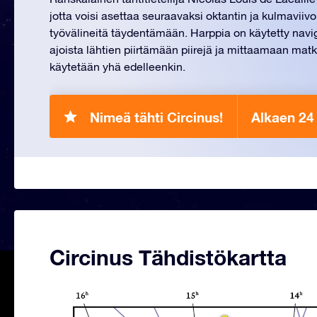
jotta voisi asettaa seuraavaksi oktantin ja kulmaviiv
työvälineitä täydentämään. Harppia on käytetty navi
ajoista lähtien piirtämään piirejä ja mittaamaan matko
käytetään yhä edelleenkin.
Nimeä tähti Circinus!
Alkaen 24
Circinus Tähdistökartta