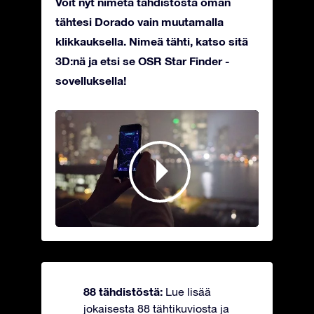
Voit nyt nimetä tähdistöstä oman
tähtesi Dorado vain muutamalla
klikkauksella. Nimeä tähti, katso sitä
3D:nä ja etsi se OSR Star Finder -
sovelluksella!
88 tähdistöstä:
Lue lisää
jokaisesta 88 tähtikuviosta ja