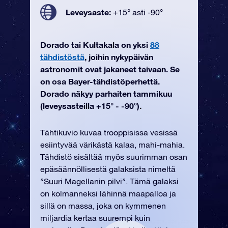
Leveysaste:
+15° asti -90°
Dorado tai Kultakala on yksi
88
tähdistöstä
, joihin nykypäivän
astronomit ovat jakaneet taivaan. Se
on osa Bayer-tähdistöperhettä.
Dorado näkyy parhaiten tammikuu
(leveysasteilla +15° - -90°).
Tähtikuvio kuvaa trooppisissa vesissä
esiintyvää värikästä kalaa, mahi-mahia.
Tähdistö sisältää myös suurimman osan
epäsäännöllisestä galaksista nimeltä
”Suuri Magellanin pilvi”. Tämä galaksi
on kolmanneksi lähinnä maapalloa ja
sillä on massa, joka on kymmenen
miljardia kertaa suurempi kuin