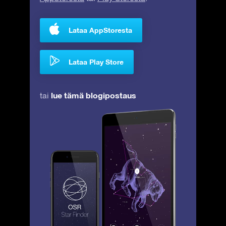
Lataa AppStoresta
Lataa Play Store
lue tämä blogipostaus
tai