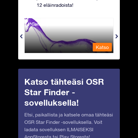
12 eläinradoista!
Camelopardalis - Kirahvi
Capri
Katso
Katso
Katso tähteäsi OSR
Star Finder -
sovelluksella!
Etsi, paikallista ja katsele omaa tähteäsi
OSR Star Finder -sovelluksella. Voit
ladata sovelluksen ILMAISEKSI
AppStoresta
tai
Play Storesta
!