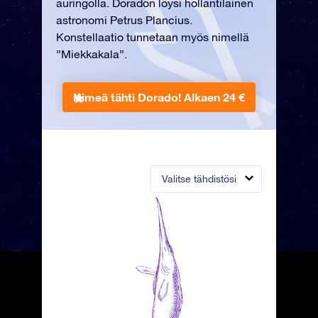
auringolla. Doradon löysi hollantilainen
astronomi Petrus Plancius.
Konstellaatio tunnetaan myös nimellä
”Miekkakala”.
Nimeä tähti Dorado!
Alkaen 24 €
Valitse tähdistösi