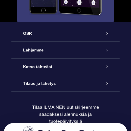
OSR
Palvelu
Lahjamme
Ota meihin yhteyttä
Online Star -lahja
Katso tähteäsi
Blogi
OSR-lahjapakkaus
Star Register
Tilaus ja lähetys
Usein kysytyt kysymykset
Supertähtilahja
OSR Star Finder -sovelluksella
Ota meihin yhteyttä
Tilaa ILMAINEN uutiskirjeemme
saadaksesi alennuksia ja
Arvostelut
OSR-lahjakortti
Henkilökohtainen Tähtisivu
Maksutiedot
tuotepäivityksiä