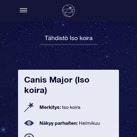
Tähdistö Iso koira
Canis Major (Iso
koira)
Merkitys:
Iso koira
Näkyy parhaiten:
Helmikuu