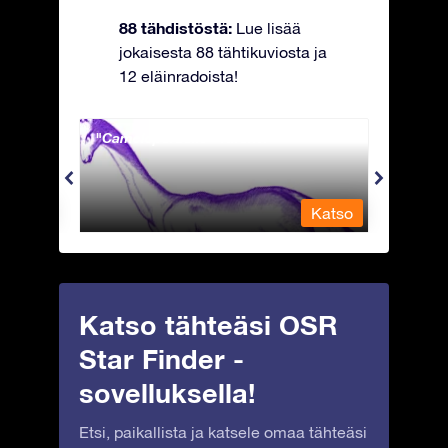
88 tähdistöstä:
Lue lisää
jokaisesta 88 tähtikuviosta ja
12 eläinradoista!
Camelopardalis - Kirahvi
Capri
Katso
Katso
Katso tähteäsi OSR
Star Finder -
sovelluksella!
Etsi, paikallista ja katsele omaa tähteäsi