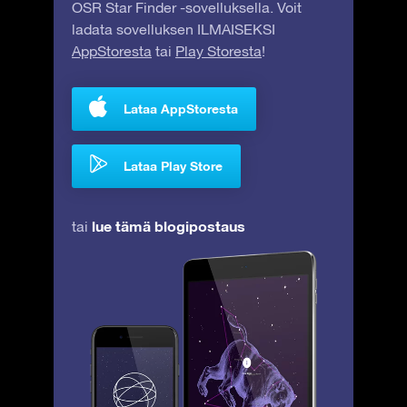
OSR Star Finder -sovelluksella. Voit
ladata sovelluksen ILMAISEKSI
AppStoresta
tai
Play Storesta
!
Lataa AppStoresta
Lataa Play Store
lue tämä blogipostaus
tai