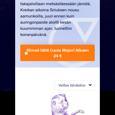
takajaloillaan metsästäessään jänistä.
Kreikan aikoina Siriuksen nousu
aamunkoilla, juuri ennen kuin
auringonpaiste aloitti kesän
kuumimman ajan, tunnettiin
koiranpäivänä.
Nimeä tähti Canis Major!
Alkaen
24 €
Valitse tähdistösi