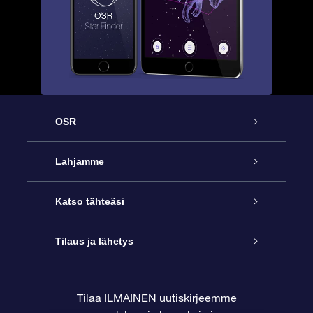
OSR
Palvelu
Lahjamme
Ota meihin yhteyttä
Online Star -lahja
Katso tähteäsi
Blogi
OSR-lahjapakkaus
Star Register
Tilaus ja lähetys
Usein kysytyt kysymykset
Supertähtilahja
OSR Star Finder -sovelluksella
Ota meihin yhteyttä
Tilaa ILMAINEN uutiskirjeemme