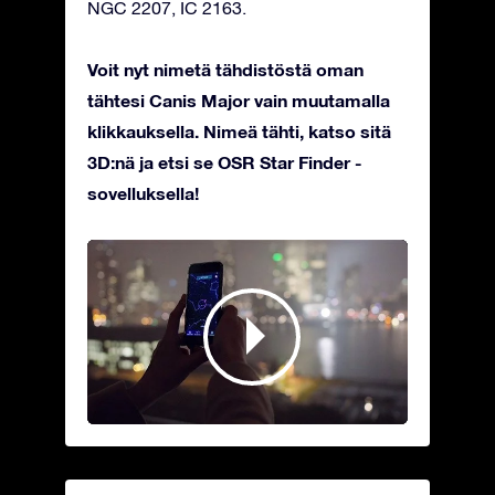
NGC 2207, IC 2163.
Voit nyt nimetä tähdistöstä oman
tähtesi Canis Major vain muutamalla
klikkauksella. Nimeä tähti, katso sitä
3D:nä ja etsi se OSR Star Finder -
sovelluksella!