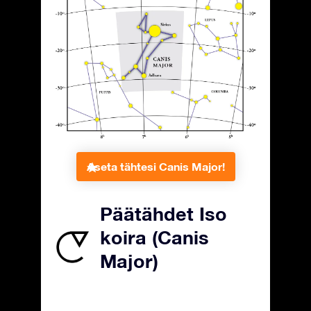
Aseta tähtesi Canis Major!
Päätähdet Iso
koira (Canis
Major)