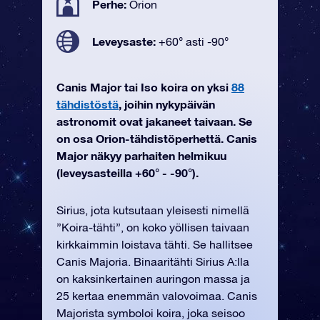
Perhe:
Orion
Leveysaste:
+60° asti -90°
Canis Major tai Iso koira on yksi
88
tähdistöstä
, joihin nykypäivän
astronomit ovat jakaneet taivaan. Se
on osa Orion-tähdistöperhettä. Canis
Major näkyy parhaiten helmikuu
(leveysasteilla +60° - -90°).
Sirius, jota kutsutaan yleisesti nimellä
”Koira-tähti”, on koko yöllisen taivaan
kirkkaimmin loistava tähti. Se hallitsee
Canis Majoria. Binaaritähti Sirius A:lla
on kaksinkertainen auringon massa ja
25 kertaa enemmän valovoimaa. Canis
Majorista symboloi koira, joka seisoo