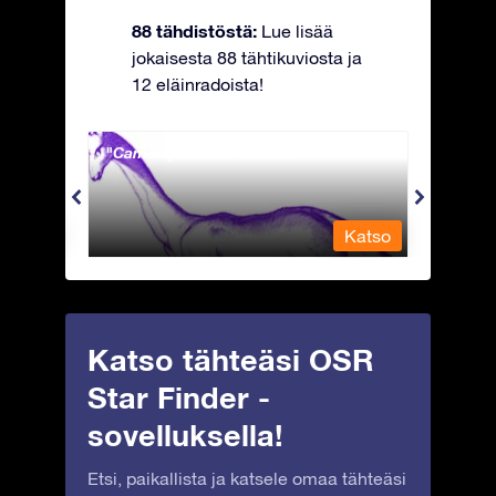
88 tähdistöstä:
Lue lisää
jokaisesta 88 tähtikuviosta ja
12 eläinradoista!
Camelopardalis - Kirahvi
Capri
Katso
Katso
Katso tähteäsi OSR
Star Finder -
sovelluksella!
Etsi, paikallista ja katsele omaa tähteäsi