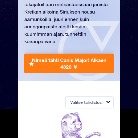
takajaloillaan metsästäessään jänistä.
Kreikan aikoina Siriuksen nousu
aamunkoilla, juuri ennen kuin
auringonpaiste aloitti kesän
kuumimman ajan, tunnettiin
koiranpäivänä.
Nimeä tähti Canis Major!
Alkaen
4320 ￥
Valitse tähdistösi