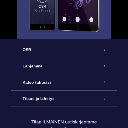
OSR
Palvelu
Lahjamme
Ota meihin yhteyttä
Online Star -lahja
Katso tähteäsi
Blogi
OSR-lahjapakkaus
Star Register
Tilaus ja lähetys
Usein kysytyt kysymykset
Supertähtilahja
OSR Star Finder -sovelluksella
Ota meihin yhteyttä
Tilaa ILMAINEN uutiskirjeemme