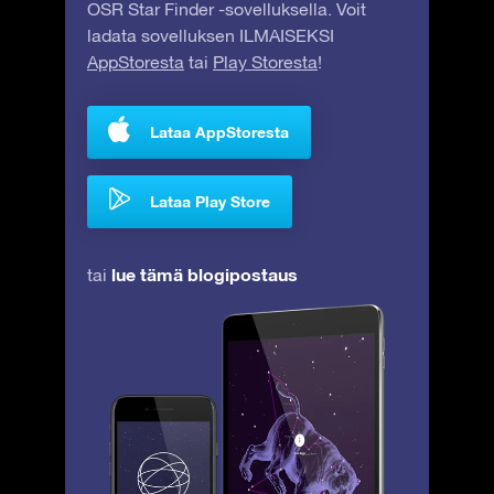
OSR Star Finder -sovelluksella. Voit
ladata sovelluksen ILMAISEKSI
AppStoresta
tai
Play Storesta
!
Lataa AppStoresta
Lataa Play Store
lue tämä blogipostaus
tai