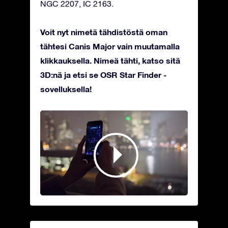
NGC 2207, IC 2163.
Voit nyt nimetä tähdistöstä oman
tähtesi Canis Major vain muutamalla
klikkauksella. Nimeä tähti, katso sitä
3D:nä ja etsi se OSR Star Finder -
sovelluksella!