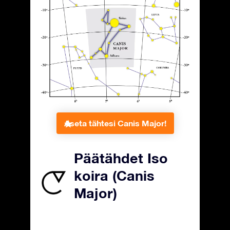
Aseta tähtesi Canis Major!
Päätähdet Iso
koira (Canis
Major)