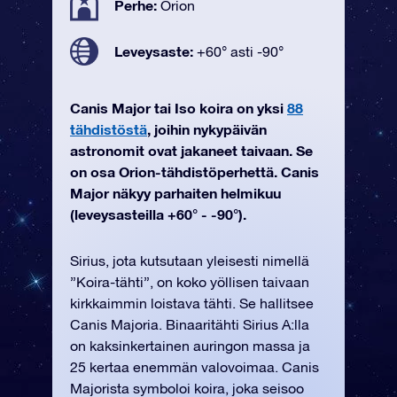
Perhe:
Orion
Leveysaste:
+60° asti -90°
Canis Major tai Iso koira on yksi
88
tähdistöstä
, joihin nykypäivän
astronomit ovat jakaneet taivaan. Se
on osa Orion-tähdistöperhettä. Canis
Major näkyy parhaiten helmikuu
(leveysasteilla +60° - -90°).
Sirius, jota kutsutaan yleisesti nimellä
”Koira-tähti”, on koko yöllisen taivaan
kirkkaimmin loistava tähti. Se hallitsee
Canis Majoria. Binaaritähti Sirius A:lla
on kaksinkertainen auringon massa ja
25 kertaa enemmän valovoimaa. Canis
Majorista symboloi koira, joka seisoo