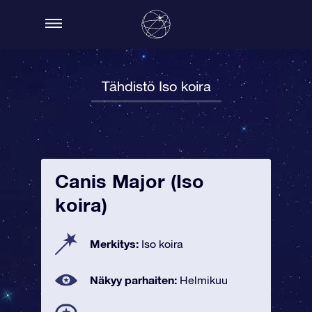
Tähdistö Iso koira
Canis Major (Iso
koira)
Merkitys:
Iso koira
Näkyy parhaiten:
Helmikuu