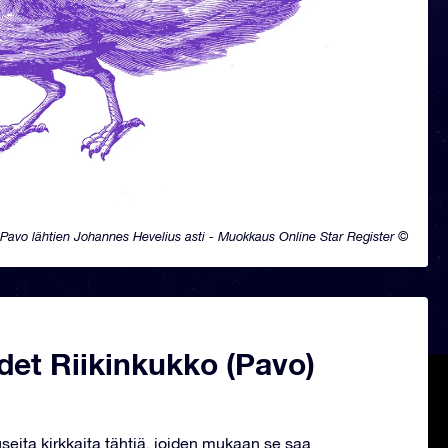
Pavo lähtien Johannes Hevelius asti - Muokkaus Online Star Register ©
det Riikinkukko (Pavo)
useita kirkkaita tähtiä, joiden mukaan se saa