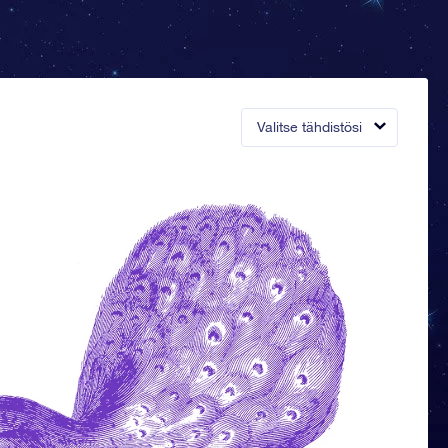
Valitse tähdistösi