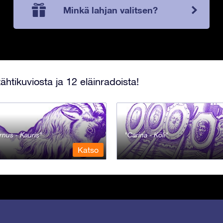
Minkä lahjan valitsen?
ähtikuviosta ja 12 eläinradoista!
rnus - Kauris
Carina - Köli
Katso