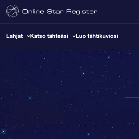
Lahjat
Katso tähteäsi
Luo tähtikuviosi