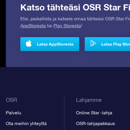
Katso tähteäsi OSR Star Fi
Etsi, paikallista ja katsele omaa tähteäsi OSR Star F
AppStoresta
tai
Play Storesta
!
Lataa AppStoresta
Lataa Play Sto
OSR
Lahjamme
Palvelu
Online Star -lahja
Ota meihin yhteyttä
OSR-lahjapakkaus