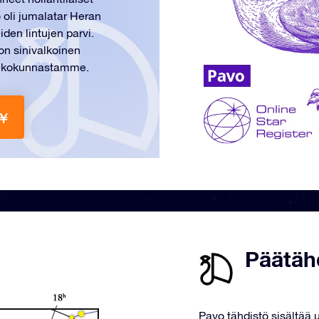
o oli jumalatar Heran
iden lintujen parvi.
on sinivalkoinen
urinkokunnastamme.
 ￥
Päätäh
Pavo tähdistö sisältää 