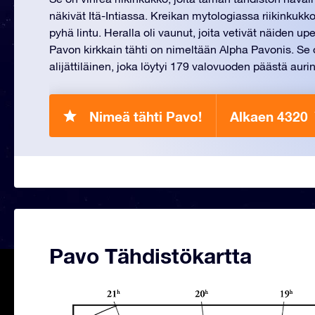
näkivät Itä-Intiassa. Kreikan mytologiassa riikinkukk
pyhä lintu. Heralla oli vaunut, joita vetivät näiden upe
Pavon kirkkain tähti on nimeltään Alpha Pavonis. Se 
alijättiläinen, joka löytyi 179 valovuoden päästä a
Nimeä tähti Pavo!
Alkaen 4320
Pavo Tähdistökartta