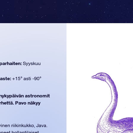
parhaiten:
Syyskuu
aste:
+15° asti -90°
n nykypäivän astronomit
rhettä. Pavo näkyy
inen riikinkukko, Java.
neet hollantilaiset