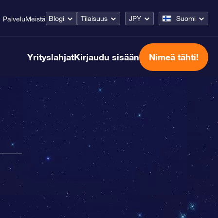
Blogi
Tilaisuus
JPY
Suomi
Palvelu
Meistä
Yrityslahjat
Kirjaudu sisään
Nimeä tähti!