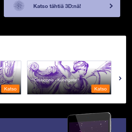
Katso tähtiä 3D:nä!
Cassiopeia - Kuningatar
Cent
Katso
Katso