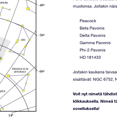
muotonsa. Joitakin näis
Peacock
Beta Pavonis
Delta Pavonis
Gamma Pavonis
Phi-2 Pavonis
HD 181433
Joitakin kaukana taivaal
sisältävät: NGC 6752, 
Voit nyt nimetä tähdi
klikkauksella. Nimeä tä
sovelluksella!