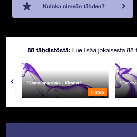
Kuinka nimeän tähden?
88 tähdistöstä:
Lue lisää jokaisesta 88 t
Camelopardalis - Kirahvi
Caprico
Katso
Katso