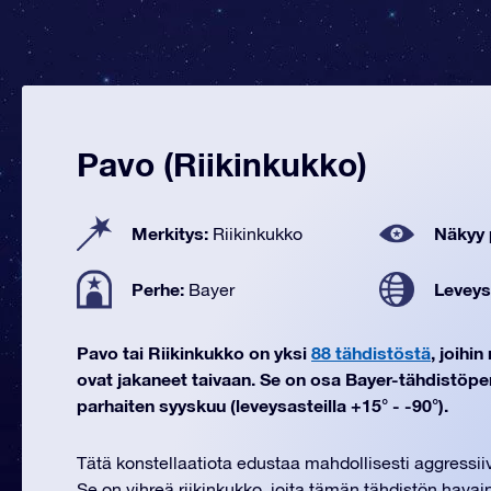
Pavo (Riikinkukko)
Merkitys:
Näkyy 
Riikinkukko
Perhe:
Leveys
Bayer
Pavo tai Riikinkukko on yksi
88 tähdistöstä
, joihi
ovat jakaneet taivaan. Se on osa Bayer-tähdistöpe
parhaiten syyskuu (leveysasteilla +15° - -90°).
Tätä konstellaatiota edustaa mahdollisesti aggressiiv
Se on vihreä riikinkukko, joita tämän tähdistön havain