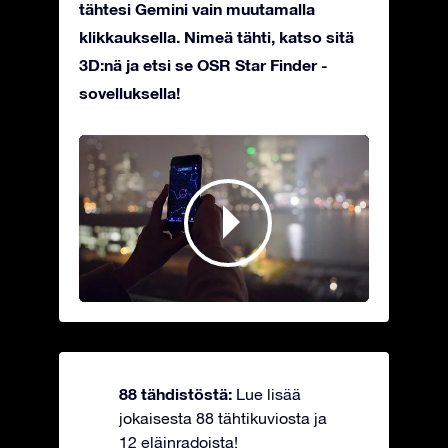
tähtesi Gemini vain muutamalla
klikkauksella. Nimeä tähti, katso sitä
3D:nä ja etsi se OSR Star Finder -
sovelluksella!
88 tähdistöstä:
Lue lisää
jokaisesta 88 tähtikuviosta ja
12 eläinradoista!