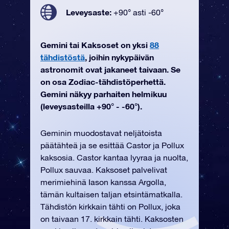
Leveysaste:
+90° asti -60°
Gemini tai Kaksoset on yksi
88
tähdistöstä
, joihin nykypäivän
astronomit ovat jakaneet taivaan. Se
on osa Zodiac-tähdistöperhettä.
Gemini näkyy parhaiten helmikuu
(leveysasteilla +90° - -60°).
Geminin muodostavat neljätoista
päätähteä ja se esittää Castor ja Pollux
kaksosia. Castor kantaa lyyraa ja nuolta,
Pollux sauvaa. Kaksoset palvelivat
merimiehinä Iason kanssa Argolla,
tämän kultaisen taljan etsintämatkalla.
Tähdistön kirkkain tähti on Pollux, joka
on taivaan 17. kirkkain tähti. Kaksosten