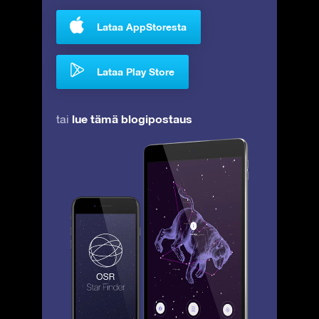
Lataa AppStoresta
Lataa Play Store
lue tämä blogipostaus
tai