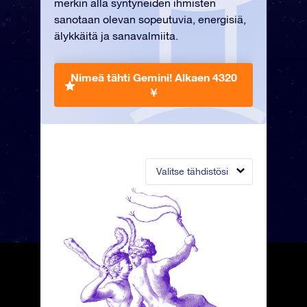
merkin alla syntyneiden ihmisten
sanotaan olevan sopeutuvia, energisiä,
älykkäitä ja sanavalmiita.
Nimeä tähti Gemini!
Alkaen 4320
￥
Valitse tähdistösi