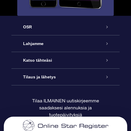
OSR
Palvelu
Lahjamme
Ota meihin yhteyttä
Online Star -lahja
Katso tähteäsi
Blogi
OSR-lahjapakkaus
Star Register
Tilaus ja lähetys
Usein kysytyt kysymykset
Supertähtilahja
OSR Star Finder -sovelluksella
Ota meihin yhteyttä
Tilaa ILMAINEN uutiskirjeemme
saadaksesi alennuksia ja
Arvostelut
OSR-lahjakortti
Henkilökohtainen Tähtisivu
Maksutiedot
tuotepäivityksiä
Yrityslahjat
One Million Stars
Toimitustiedot