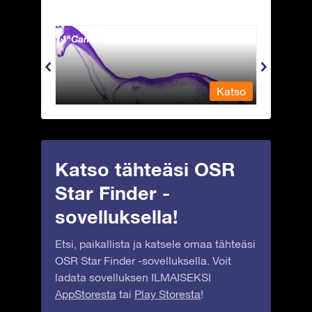
Camelopardalis - Kirahvi
Capri
Katso
Katso
Katso tähteäsi OSR
Star Finder -
sovelluksella!
Etsi, paikallista ja katsele omaa tähteäsi
OSR Star Finder -sovelluksella. Voit
ladata sovelluksen ILMAISEKSI
AppStoresta
tai
Play Storesta
!