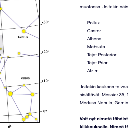
muotonsa. Joitakin näis
Pollux
Castor
Alhena
Mebsuta
Tejat Posterior
Tejat Prior
Alzirr
Joitakin kaukana taivaal
sisältävät: Messier 35,
Medusa Nebula, Gemin
Voit nyt nimetä tähdi
klikkauksella. Nimeä tä