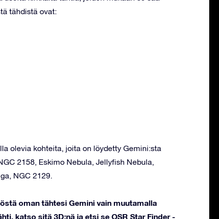
tä tähdistä ovat:
la olevia kohteita, joita on löydetty Gemini:sta
 NGC 2158, Eskimo Nebula, Jellyfish Nebula,
ga, NGC 2129.
stöstä oman tähtesi Gemini vain muutamalla
hti, katso sitä 3D:nä ja etsi se OSR Star Finder -