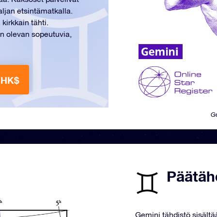
ljan etsintämatkalla.
kirkkain tähti.
n olevan sopeutuvia,
 HK$
Ge
Päätäh
Gemini tähdistö sisältä