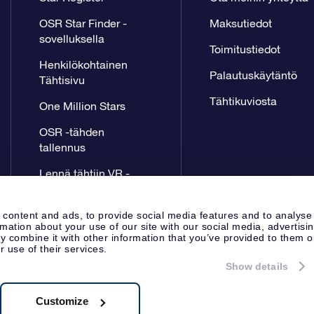
OSR Star Finder -
Maksutiedot
sovelluksella
Toimitustiedot
Henkilökohtainen
Palautuskäytäntö
Tähtisivu
Tähtikuviosta
One Million Stars
OSR -tähden
tallennus
Lennä tähtiin VR -
sovellus
 content and ads, to provide social media features and to analyse
rmation about your use of our site with our social media, advertisi
 combine it with other information that you’ve provided to them o
r use of their services.
Show details
Lehdistösivu
Tietosuoja ja vas
Apeldoorn, The Netherlands
8.62.722B01
Customize