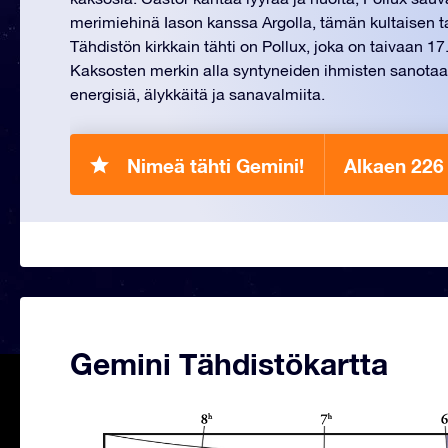
merimiehinä Iason kanssa Argolla, tämän kultaisen ta
Tähdistön kirkkain tähti on Pollux, joka on taivaan 17. 
Kaksosten merkin alla syntyneiden ihmisten sanotaa
energisiä, älykkäitä ja sanavalmiita.
Nimeä tähti Gemini!
Alkaen 226
Gemini Tähdistökartta