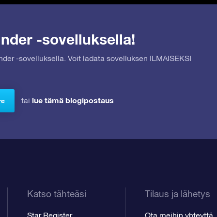
nder -sovelluksella!
inder -sovelluksella. Voit ladata sovelluksen ILMAISEKSI
lue tämä blogipostaus
tai
re
Katso tähteäsi
Tilaus ja lähetys
Star Register
Ota meihin yhteyttä