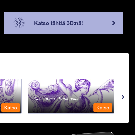
Katso tähtiä 3D:nä!
Cassiopeia - Kuningatar
Cent
Katso
Katso