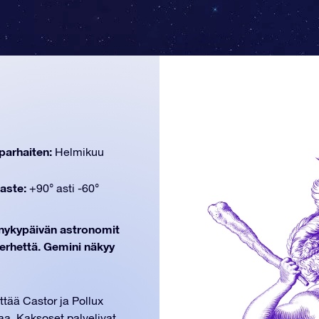
parhaiten:
Helmikuu
aste:
+90° asti -60°
n nykypäivän astronomit
erhettä. Gemini näkyy
tää Castor ja Pollux
aa. Kaksoset palvelivat