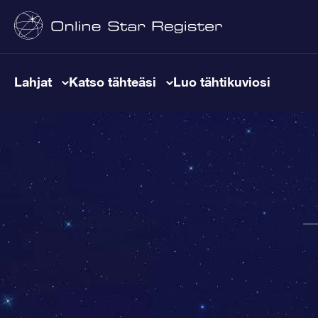
Lahjat
Katso tähteäsi
Luo tähtikuviosi