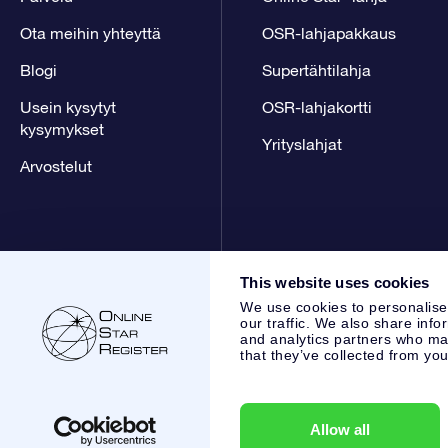
Ota meihin yhteyttä
OSR-lahjapakkaus
Blogi
Supertähtilahja
Usein kysytyt
OSR-lahjakortti
kysymykset
Yrityslahjat
Arvostelut
This website uses cookies
We use cookies to personalise
our traffic. We also share info
and analytics partners who may
that they’ve collected from you
Online Star Register BV
- Laan van de Maagd 83, 7324 BT 
,
Asiakaspalvelu:
help@osr.org
KVK: 60333553, VAT: NL 853
Allow all