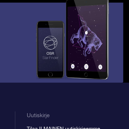
Uutiskirje
Tilaa ILMAINEN uutiskirjeemme