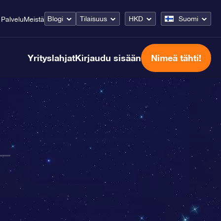
Blogi
Tilaisuus
HKD
Suomi
Palvelu
Meistä
Yrityslahjat
Kirjaudu sisään
Nimeä tähti!