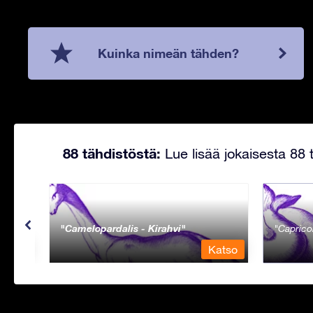
Kuinka nimeän tähden?
88 tähdistöstä:
Lue lisää jokaisesta 88 t
Camelopardalis - Kirahvi
Caprico
Katso
Katso