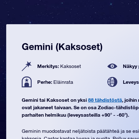
Gemini (Kaksoset)
Merkitys:
Näkyy 
Kaksoset
Perhe:
Leveys
Eläinrata
Gemini tai Kaksoset on yksi
88 tähdistöstä
, joihi
ovat jakaneet taivaan. Se on osa Zodiac-tähdistöp
parhaiten helmikuu (leveysasteilla +90° - -60°).
Geminin muodostavat neljätoista päätähteä ja se esit
kaksosia. Castor kantaa lyyraa ja nuolta, Pollux sauv