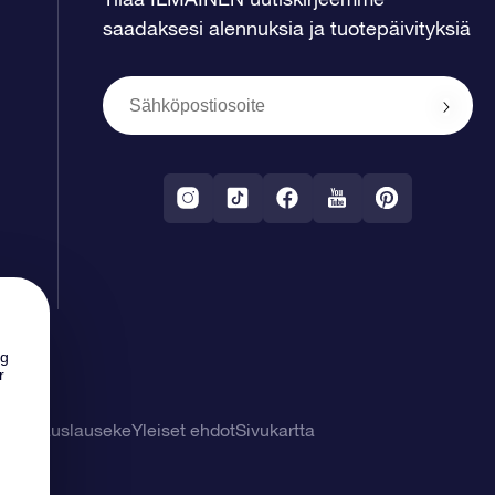
saadaksesi alennuksia ja tuotepäivityksiä
ng
r
tuuvapauslauseke
Yleiset ehdot
Sivukartta