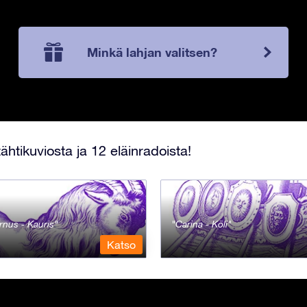
Minkä lahjan valitsen?
ähtikuviosta ja 12 eläinradoista!
rnus - Kauris
Carina - Köli
Katso