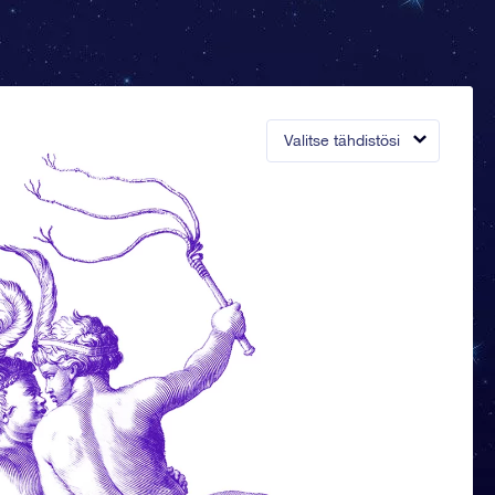
Valitse tähdistösi