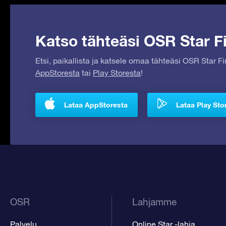
Katso tähteäsi OSR Star Fi
Etsi, paikallista ja katsele omaa tähteäsi OSR Star F
AppStoresta
tai
Play Storesta
!
Lataa AppStoresta
Lataa Play Sto
OSR
Lahjamme
Palvelu
Online Star -lahja