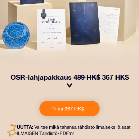
OSR-lahjapakkaus
489 HK$
367 HK$
Saa silmät loistamaan OSR-lahjapakkauksellamme!
Tämä lahja sisältää kauniin kirjekuoren ja
Tilaa 367 HK$ !
henkilökohtaiset ​​asiakirjat, jotka lähetetään
valitsemaasi osoitteeseen. Saat myös digitaaliset
asiakirjat ja ilmaisen sovellustemme käytön. Tämä on
UUTTA:
Valitse mikä tahansa tähdistö ilmaiseksi & saat
maaginen tapa antaa ikuinen lahja ystäville ja rakkaille.
ILMAISEN Tähdistö-PDF:n!