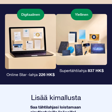
Digitaalinen
Ylellinen
837 HK$
Supertähtilahja
226 HK$
Online Star -lahja
Lisää kimallusta
Saa tähtilahjasi loistamaan
ainutlaatuisilla lisäosilla!