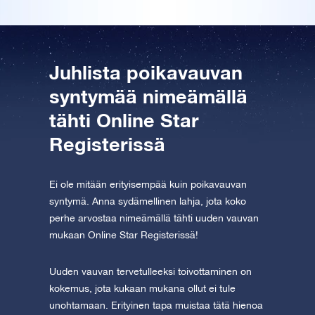
Download the app now and fly to the stars!
Tutustu One Million Stars -sovellukseen
Explore the universe virtually
Juhlista poikavauvan
syntymää nimeämällä
AppStore (iOS)
Play Store (Android)
tähti Online Star
Registerissä
Ei ole mitään erityisempää kuin poikavauvan
syntymä. Anna sydämellinen lahja, jota koko
perhe arvostaa nimeämällä tähti uuden vauvan
mukaan Online Star Registerissä!
Uuden vauvan tervetulleeksi toivottaminen on
kokemus, jota kukaan mukana ollut ei tule
unohtamaan. Erityinen tapa muistaa tätä hienoa