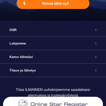
Nimeä tähti nyt!
OSR
Palvelu
Lahjamme
Ota meihin yhteyttä
Online Star -lahja
Katso tähteäsi
Blogi
OSR-lahjapakkaus
Star Register
Tilaus ja lähetys
Usein kysytyt kysymykset
Supertähtilahja
OSR Star Finder -sovelluksella
Ota meihin yhteyttä
Tilaa ILMAINEN uutiskirjeemme saadaksesi
alennuksia ja tuotepäivityksiä
Arvostelut
OSR-lahjakortti
Henkilökohtainen Tähtisivu
Maksutiedot