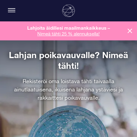
Lahjoita äidillesi maailmankaikkeus
–
Nimeä tähti 25 % alennuksella!
Lahjan poikavauvalle? Nimeä
tähti!
Rekisteröi oma loistava tähti taivaalla
ainutlaatuisena, ikuisena lahjana ystäviesi ja
rakkaittesi poikavauvalle.