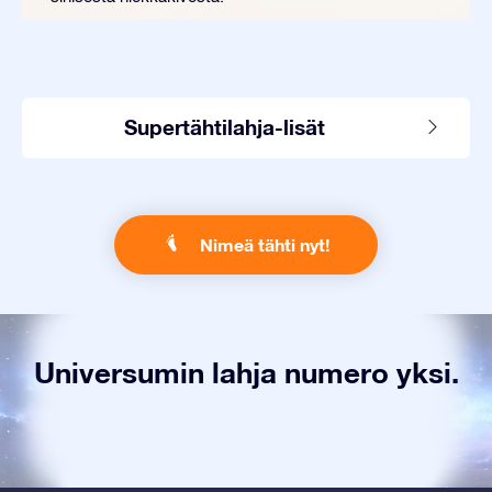
Supertähtilahja-lisät
Nimeä tähti nyt!
Universumin lahja numero yksi.