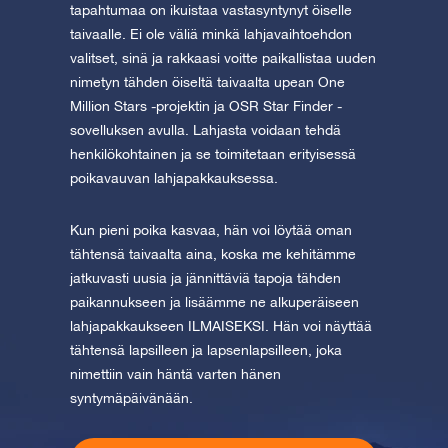
tapahtumaa on ikuistaa vastasyntynyt öiselle
taivaalle. Ei ole väliä minkä lahjavaihtoehdon
valitset, sinä ja rakkaasi voitte paikallistaa uuden
nimetyn tähden öiseltä taivaalta upean One
Million Stars -projektin ja OSR Star Finder -
sovelluksen avulla. Lahjasta voidaan tehdä
henkilökohtainen ja se toimitetaan erityisessä
poikavauvan lahjapakkauksessa.
Kun pieni poika kasvaa, hän voi löytää oman
tähtensä taivaalta aina, koska me kehitämme
jatkuvasti uusia ja jännittäviä tapoja tähden
paikannukseen ja lisäämme ne alkuperäiseen
lahjapakkaukseen ILMAISEKSI. Hän voi näyttää
tähtensä lapsilleen ja lapsenlapsilleen, joka
nimettiin vain häntä varten hänen
syntymäpäivänään.