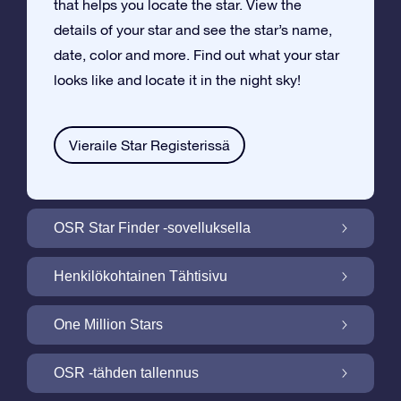
that helps you locate the star. View the
details of your star and see the star’s name,
date, color and more. Find out what your star
looks like and locate it in the night sky!
Vieraile Star Registerissä
OSR Star Finder -sovelluksella
Paikallista oma tähtesi yötaivaalta OSR
Henkilökohtainen Tähtisivu
Star Finder -sovelluksella
Tee Star Gift –lahjasta henkilökohtainen
One Million Stars
ilmaisella Tähtisivulla
One Million Stars: Tutki galaktista
OSR -tähden tallennus
naapurustoa