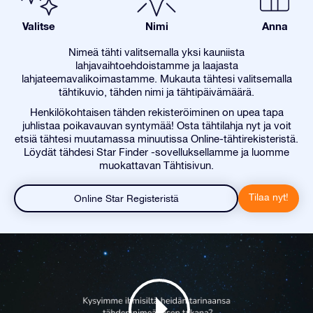
Valitse
Nimi
Anna
Nimeä tähti valitsemalla yksi kauniista
lahjavaihtoehdoistamme ja laajasta
lahjateemavalikoimastamme. Mukauta tähtesi valitsemalla
tähtikuvio, tähden nimi ja tähtipäivämäärä.
Henkilökohtaisen tähden rekisteröiminen on upea tapa
juhlistaa poikavauvan syntymää! Osta tähtilahja nyt ja voit
etsiä tähtesi muutamassa minuutissa Online-tähtirekisteristä.
Löydät tähdesi Star Finder -sovelluksellamme ja luomme
muokattavan Tähtisivun.
Tilaa nyt!
Online Star Registeristä