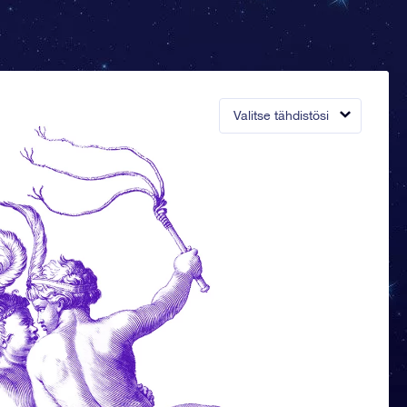
Valitse tähdistösi