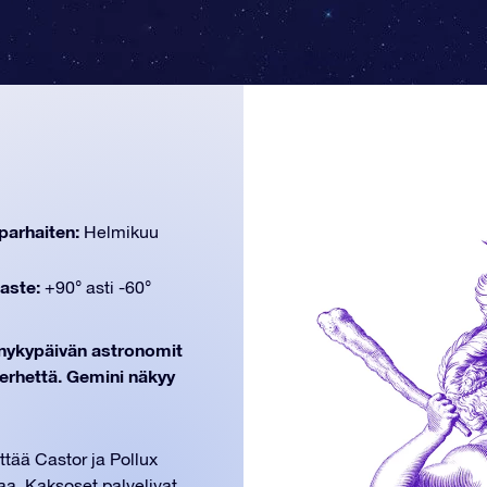
parhaiten:
Helmikuu
aste:
+90° asti -60°
n nykypäivän astronomit
erhettä. Gemini näkyy
tää Castor ja Pollux
aa. Kaksoset palvelivat