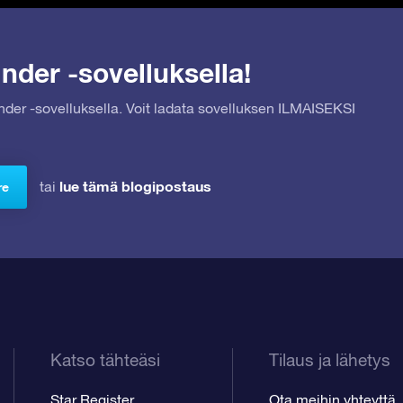
nder -sovelluksella!
inder -sovelluksella. Voit ladata sovelluksen ILMAISEKSI
lue tämä blogipostaus
tai
re
Katso tähteäsi
Tilaus ja lähetys
Star Register
Ota meihin yhteyttä