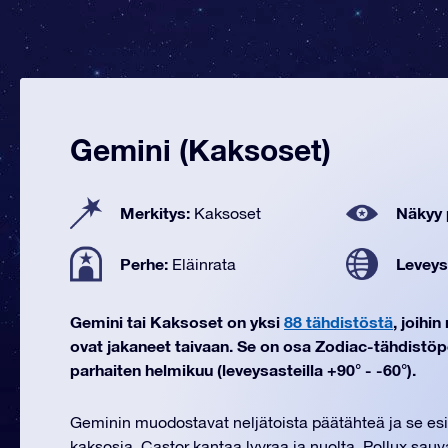
Gemini (Kaksoset)
Merkitys:
Näkyy 
Kaksoset
Perhe:
Leveys
Eläinrata
Gemini tai Kaksoset on yksi
88 tähdistöstä
, joihi
ovat jakaneet taivaan. Se on osa Zodiac-tähdistöp
parhaiten helmikuu (leveysasteilla +90° - -60°).
Geminin muodostavat neljätoista päätähteä ja se esit
kaksosia. Castor kantaa lyyraa ja nuolta, Pollux sauv