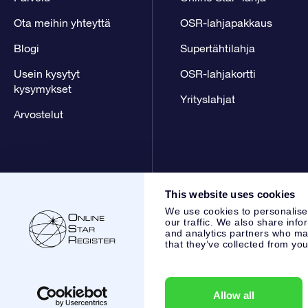
Ota meihin yhteyttä
OSR-lahjapakkaus
Blogi
Supertähtilahja
Usein kysytyt
OSR-lahjakortti
kysymykset
Yrityslahjat
Arvostelut
This website uses cookies
We use cookies to personalise
our traffic. We also share info
and analytics partners who may
that they’ve collected from you
Online Star Register BV
- Laan van de Maagd 83, 7324 BT 
,
Asiakaspalvelu:
help@osr.org
KVK: 60333553, VAT: NL 853
Allow all