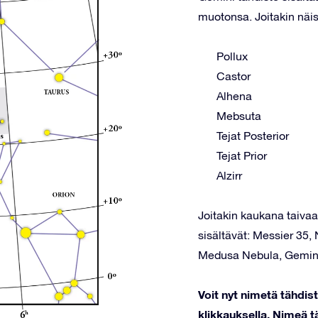
muotonsa. Joitakin näis
Pollux
Castor
Alhena
Mebsuta
Tejat Posterior
Tejat Prior
Alzirr
Joitakin kaukana taivaal
sisältävät: Messier 35,
Medusa Nebula, Gemin
Voit nyt nimetä tähdi
klikkauksella. Nimeä tä