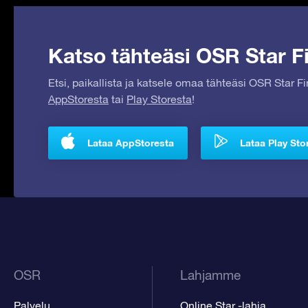
Katso tähteäsi OSR Star Fi
Etsi, paikallista ja katsele omaa tähteäsi OSR Star F
AppStoresta
tai
Play Storesta
!
Lataa AppStoresta
Lataa Play Sto
OSR
Lahjamme
Palvelu
Online Star -lahja