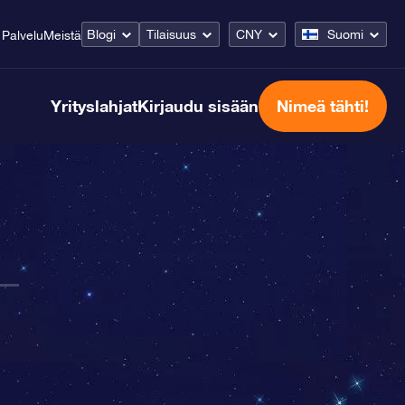
Blogi
Tilaisuus
CNY
Suomi
Palvelu
Meistä
Yrityslahjat
Kirjaudu sisään
Nimeä tähti!