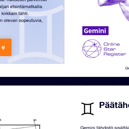
ljan etsintämatkalla.
kirkkain tähti.
n olevan sopeutuvia,
 ￥
Ge
Päätäh
Gemini tähdistö sisältä