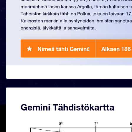
merimiehinä Iason kanssa Argolla, tämän kultaisen ta
Tähdistön kirkkain tähti on Pollux, joka on taivaan 17. 
Kaksosten merkin alla syntyneiden ihmisten sanotaa
energisiä, älykkäitä ja sanavalmiita.
Nimeä tähti Gemini!
Alkaen 186
Gemini Tähdistökartta