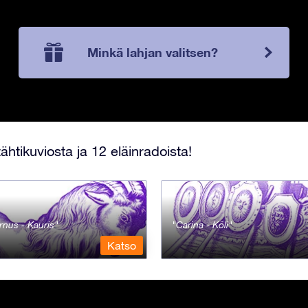
Minkä lahjan valitsen?
ähtikuviosta ja 12 eläinradoista!
rnus - Kauris
Carina - Köli
Katso