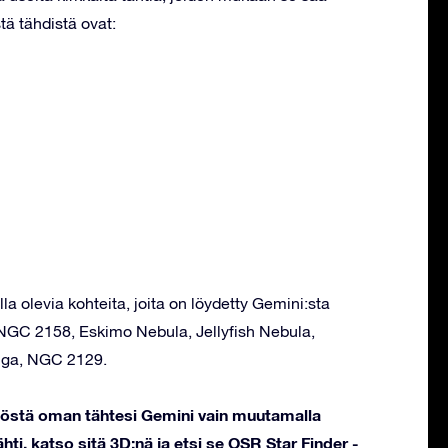
tä tähdistä ovat:
la olevia kohteita, joita on löydetty Gemini:sta
 NGC 2158, Eskimo Nebula, Jellyfish Nebula,
ga, NGC 2129.
stöstä oman tähtesi Gemini vain muutamalla
hti, katso sitä 3D:nä ja etsi se OSR Star Finder -