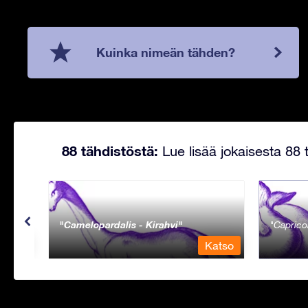
Kuinka nimeän tähden?
88 tähdistöstä:
Lue lisää jokaisesta 88 t
Camelopardalis - Kirahvi
Caprico
Katso
Katso