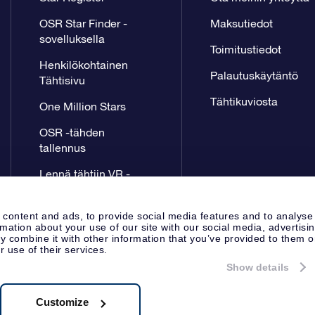
OSR Star Finder -
Maksutiedot
sovelluksella
Toimitustiedot
Henkilökohtainen
Palautuskäytäntö
Tähtisivu
Tähtikuviosta
One Million Stars
OSR -tähden
tallennus
Lennä tähtiin VR -
sovellus
 content and ads, to provide social media features and to analyse
rmation about your use of our site with our social media, advertisi
 combine it with other information that you’ve provided to them o
r use of their services.
Show details
Lehdistösivu
Tietosuoja ja vas
Apeldoorn, The Netherlands
8.62.722B01
Customize