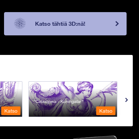
Katso tähtiä 3D:nä!
Cassiopeia - Kuningatar
Cent
Katso
Katso