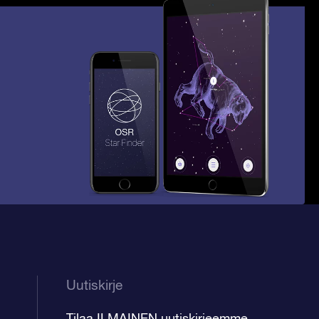
Uutiskirje
Tilaa ILMAINEN uutiskirjeemme