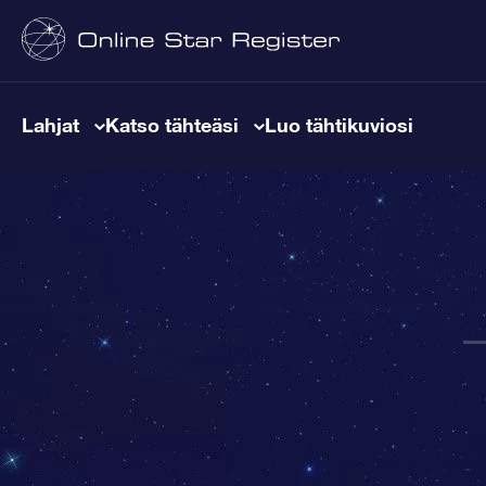
Lahjat
Katso tähteäsi
Luo tähtikuviosi