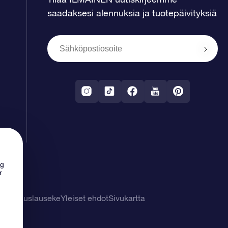
saadaksesi alennuksia ja tuotepäivityksiä
ng
r
tuuvapauslauseke
Yleiset ehdot
Sivukartta