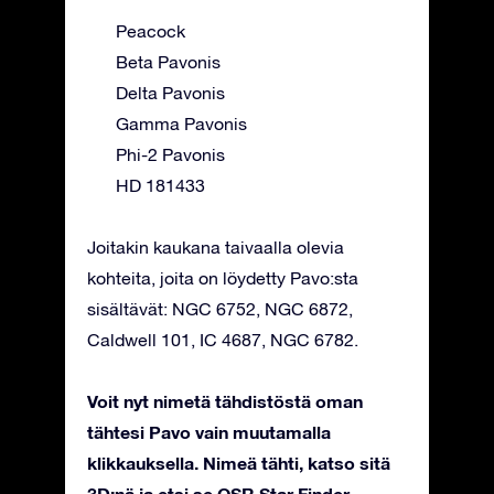
Peacock
Beta Pavonis
Delta Pavonis
Gamma Pavonis
Phi-2 Pavonis
HD 181433
Joitakin kaukana taivaalla olevia
kohteita, joita on löydetty Pavo:sta
sisältävät: NGC 6752, NGC 6872,
Caldwell 101, IC 4687, NGC 6782.
Voit nyt nimetä tähdistöstä oman
tähtesi Pavo vain muutamalla
klikkauksella. Nimeä tähti, katso sitä
3D:nä ja etsi se OSR Star Finder -