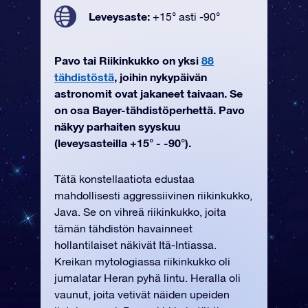
Leveysaste:
+15° asti -90°
Pavo tai Riikinkukko on yksi
88
tähdistöstä
, joihin nykypäivän
astronomit ovat jakaneet taivaan. Se
on osa Bayer-tähdistöperhettä. Pavo
näkyy parhaiten syyskuu
(leveysasteilla +15° - -90°).
Tätä konstellaatiota edustaa
mahdollisesti aggressiivinen riikinkukko,
Java. Se on vihreä riikinkukko, joita
tämän tähdistön havainneet
hollantilaiset näkivät Itä-Intiassa.
Kreikan mytologiassa riikinkukko oli
jumalatar Heran pyhä lintu. Heralla oli
vaunut, joita vetivät näiden upeiden