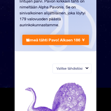
lintujen parvi. Pavon kirkkain tähti on
nimeltään Alpha Pavonis. Se on
sinivalkoinen alijättiläinen, joka löytyi
179 valovuoden päästä
aurinkokunnastamme.
Nimeä tähti Pavo!
Alkaen 186 ￥
Valitse tähdistösi