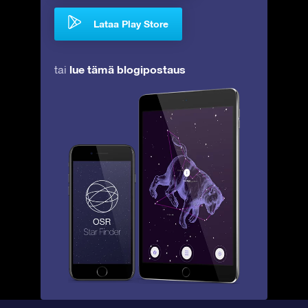
Lataa Play Store
lue tämä blogipostaus
tai