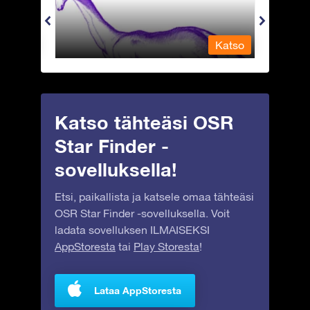
Katso
Katso
Katso tähteäsi OSR
Star Finder -
sovelluksella!
Etsi, paikallista ja katsele omaa tähteäsi
OSR Star Finder -sovelluksella. Voit
ladata sovelluksen ILMAISEKSI
AppStoresta
tai
Play Storesta
!
Lataa AppStoresta