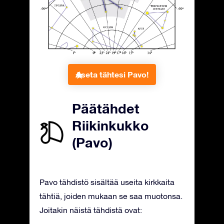
Aseta tähtesi Pavo!
Päätähdet
Riikinkukko
(Pavo)
Pavo tähdistö sisältää useita kirkkaita
tähtiä, joiden mukaan se saa muotonsa.
Joitakin näistä tähdistä ovat: