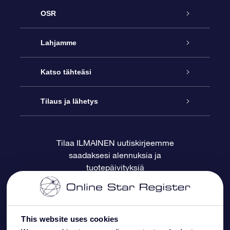
OSR
Palvelu
Lahjamme
Ota meihin yhteyttä
Online Star -lahja
Katso tähteäsi
Blogi
OSR-lahjapakkaus
Star Register
Tilaus ja lähetys
Usein kysytyt kysymykset
Supertähtilahja
OSR Star Finder -sovelluksella
Ota meihin yhteyttä
Tilaa ILMAINEN uutiskirjeemme
saadaksesi alennuksia ja
Arvostelut
OSR-lahjakortti
Henkilökohtainen Tähtisivu
Maksutiedot
tuotepäivityksiä
Yrityslahjat
One Million Stars
Toimitustiedot
OSR -tähden tallennus
Palautuskäytäntö
This website uses cookies