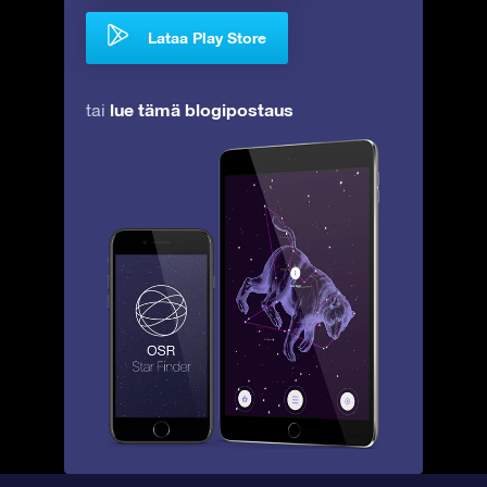
Lataa Play Store
lue tämä blogipostaus
tai