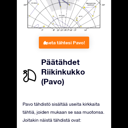
Aseta tähtesi Pavo!
Päätähdet
Riikinkukko
(Pavo)
Pavo tähdistö sisältää useita kirkkaita
tähtiä, joiden mukaan se saa muotonsa.
Joitakin näistä tähdistä ovat: