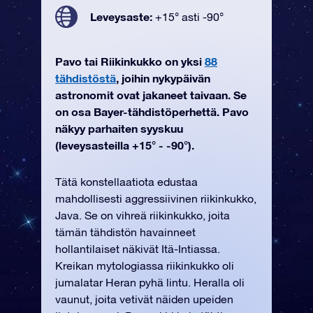
Leveysaste:
+15° asti -90°
Pavo tai Riikinkukko on yksi
88
tähdistöstä
, joihin nykypäivän
astronomit ovat jakaneet taivaan. Se
on osa Bayer-tähdistöperhettä. Pavo
näkyy parhaiten syyskuu
(leveysasteilla +15° - -90°).
Tätä konstellaatiota edustaa
mahdollisesti aggressiivinen riikinkukko,
Java. Se on vihreä riikinkukko, joita
tämän tähdistön havainneet
hollantilaiset näkivät Itä-Intiassa.
Kreikan mytologiassa riikinkukko oli
jumalatar Heran pyhä lintu. Heralla oli
vaunut, joita vetivät näiden upeiden