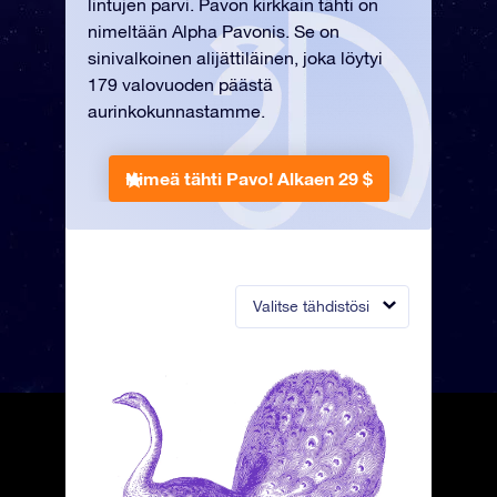
lintujen parvi. Pavon kirkkain tähti on
nimeltään Alpha Pavonis. Se on
sinivalkoinen alijättiläinen, joka löytyi
179 valovuoden päästä
aurinkokunnastamme.
Nimeä tähti Pavo!
Alkaen 29 $
Valitse tähdistösi