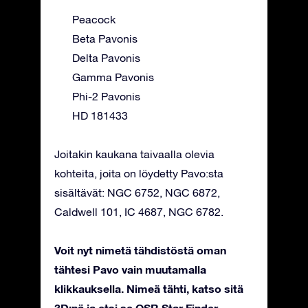
Peacock
Beta Pavonis
Delta Pavonis
Gamma Pavonis
Phi-2 Pavonis
HD 181433
Joitakin kaukana taivaalla olevia
kohteita, joita on löydetty Pavo:sta
sisältävät: NGC 6752, NGC 6872,
Caldwell 101, IC 4687, NGC 6782.
Voit nyt nimetä tähdistöstä oman
tähtesi Pavo vain muutamalla
klikkauksella. Nimeä tähti, katso sitä
3D:nä ja etsi se OSR Star Finder -