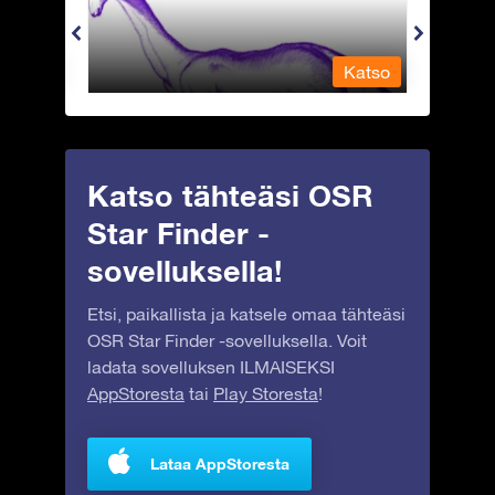
Katso
Katso
Katso tähteäsi OSR
Star Finder -
sovelluksella!
Etsi, paikallista ja katsele omaa tähteäsi
OSR Star Finder -sovelluksella. Voit
ladata sovelluksen ILMAISEKSI
AppStoresta
tai
Play Storesta
!
Lataa AppStoresta