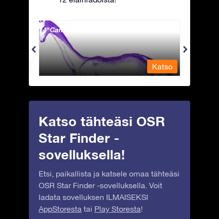
Camelopardalis - Kirahvi
Capri
Katso
Katso
Katso tähteäsi OSR
Star Finder -
sovelluksella!
Etsi, paikallista ja katsele omaa tähteäsi
OSR Star Finder -sovelluksella. Voit
ladata sovelluksen ILMAISEKSI
AppStoresta
tai
Play Storesta
!