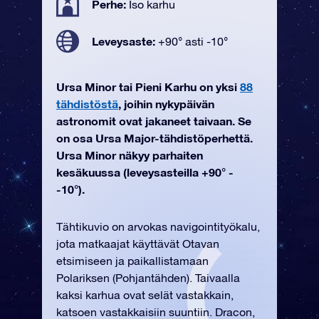
Perhe:
Iso karhu
Leveysaste:
+90° asti -10°
Ursa Minor tai Pieni Karhu on yksi
88
tähdistöstä
, joihin nykypäivän
astronomit ovat jakaneet taivaan. Se
on osa Ursa Major-tähdistöperhettä.
Ursa Minor näkyy parhaiten
kesäkuussa (leveysasteilla +90° -
-10°).
Tähtikuvio on arvokas navigointityökalu,
jota matkaajat käyttävät Otavan
etsimiseen ja paikallistamaan
Polariksen (Pohjantähden). Taivaalla
kaksi karhua ovat selät vastakkain,
katsoen vastakkaisiin suuntiin. Dracon,