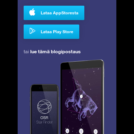
Lataa AppStoresta
Lataa Play Store
lue tämä blogipostaus
tai