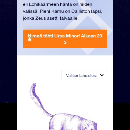
eli Lohikäärmeen häntä on niiden
välissä. Pieni Karhu on Calliston lapsi,
jonka Zeus asetti taivaalle.
Nimeä tähti Ursa Minor!
Alkaen 29
$
Valitse tähdistösi