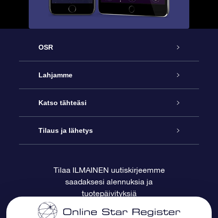
OSR
Palvelu
Lahjamme
Ota meihin yhteyttä
Online Star -lahja
Katso tähteäsi
Blogi
OSR-lahjapakkaus
Star Register
Tilaus ja lähetys
Usein kysytyt kysymykset
Supertähtilahja
OSR Star Finder -sovelluksella
Ota meihin yhteyttä
Tilaa ILMAINEN uutiskirjeemme
saadaksesi alennuksia ja
Arvostelut
OSR-lahjakortti
Henkilökohtainen Tähtisivu
Maksutiedot
tuotepäivityksiä
Yrityslahjat
One Million Stars
Toimitustiedot