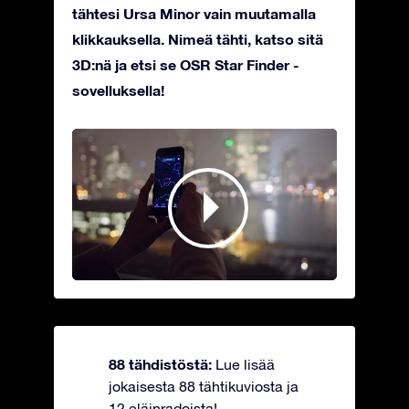
tähtesi Ursa Minor vain muutamalla
klikkauksella. Nimeä tähti, katso sitä
3D:nä ja etsi se OSR Star Finder -
sovelluksella!
88 tähdistöstä:
Lue lisää
jokaisesta 88 tähtikuviosta ja
12 eläinradoista!