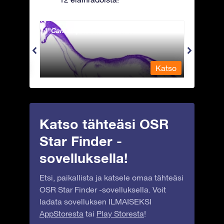
Camelopardalis - Kirahvi
Capri
Katso
Katso
Katso tähteäsi OSR
Star Finder -
sovelluksella!
Etsi, paikallista ja katsele omaa tähteäsi
OSR Star Finder -sovelluksella. Voit
ladata sovelluksen ILMAISEKSI
AppStoresta
tai
Play Storesta
!