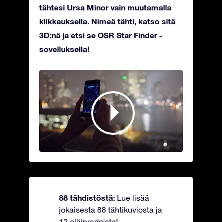
tähtesi Ursa Minor vain muutamalla
klikkauksella. Nimeä tähti, katso sitä
3D:nä ja etsi se OSR Star Finder -
sovelluksella!
88 tähdistöstä:
Lue lisää
jokaisesta 88 tähtikuviosta ja
12 eläinradoista!