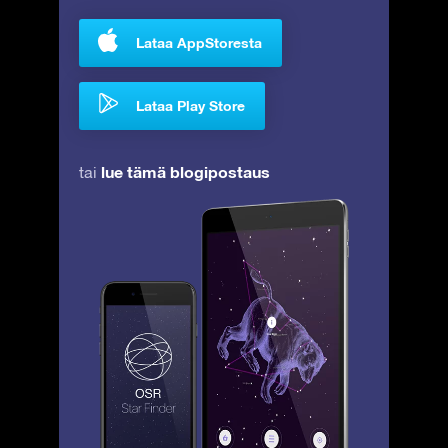
Lataa AppStoresta
Lataa Play Store
lue tämä blogipostaus
tai