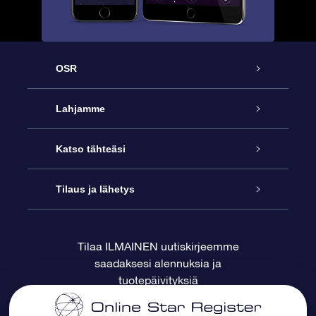
OSR
Palvelu
Lahjamme
Ota meihin yhteyttä
Online Star -lahja
Katso tähteäsi
Blogi
OSR-lahjapakkaus
Star Register
Tilaus ja lähetys
Usein kysytyt kysymykset
Supertähtilahja
OSR Star Finder -sovelluksella
Ota meihin yhteyttä
Tilaa ILMAINEN uutiskirjeemme
saadaksesi alennuksia ja
Arvostelut
OSR-lahjakortti
Henkilökohtainen Tähtisivu
Maksutiedot
tuotepäivityksiä
Yrityslahjat
One Million Stars
Toimitustiedot