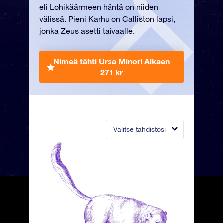
eli Lohikäärmeen häntä on niiden
välissä. Pieni Karhu on Calliston lapsi,
jonka Zeus asetti taivaalle.
Nimeä tähti Ursa Minor!
Alkaen
271 kr
Valitse tähdistösi