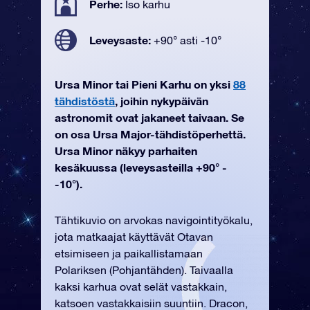
Perhe:
Iso karhu
Leveysaste:
+90° asti -10°
Ursa Minor tai Pieni Karhu on yksi
88
tähdistöstä
, joihin nykypäivän
astronomit ovat jakaneet taivaan. Se
on osa Ursa Major-tähdistöperhettä.
Ursa Minor näkyy parhaiten
kesäkuussa (leveysasteilla +90° -
-10°).
Tähtikuvio on arvokas navigointityökalu,
jota matkaajat käyttävät Otavan
etsimiseen ja paikallistamaan
Polariksen (Pohjantähden). Taivaalla
kaksi karhua ovat selät vastakkain,
katsoen vastakkaisiin suuntiin. Dracon,