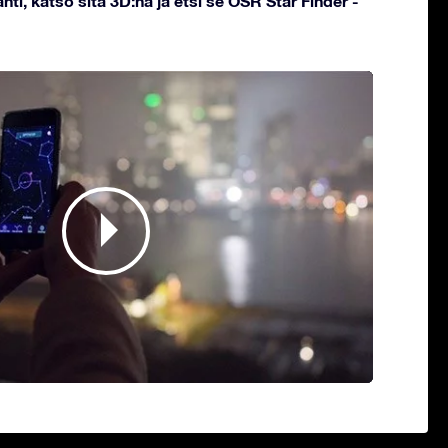
hti, katso sitä 3D:nä ja etsi se OSR Star Finder -