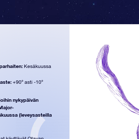
parhaiten:
Kesäkuussa
aste:
+90° asti -10°
 joihin nykypäivän
Major-
kuussa (leveysasteilla
jat käyttävät Otavan