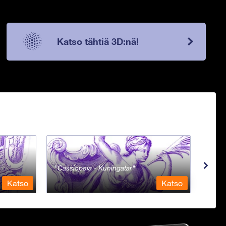
Katso tähtiä 3D:nä!
Cassiopeia - Kuningatar
Cent
Katso
Katso