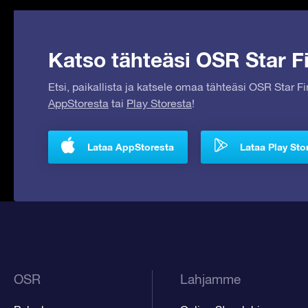
Katso tähteäsi OSR Star Fi
Etsi, paikallista ja katsele omaa tähteäsi OSR Star F
AppStoresta
tai
Play Storesta
!
Lataa AppStoresta
Lataa Play Sto
OSR
Lahjamme