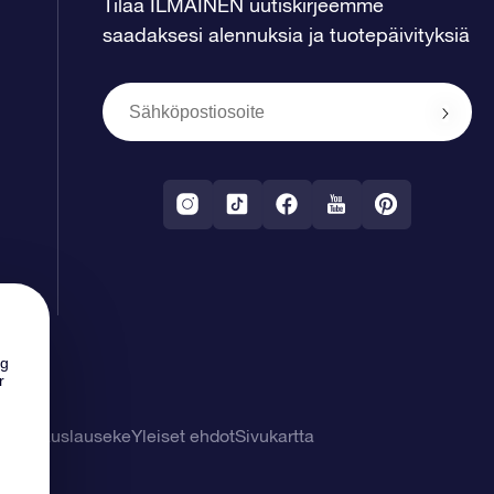
Tilaa ILMAINEN uutiskirjeemme
saadaksesi alennuksia ja tuotepäivityksiä
ng
r
tuuvapauslauseke
Yleiset ehdot
Sivukartta