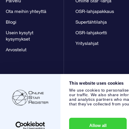
Palvelu
Online Star -lahja
Ota meihin yhteyttä
OSR-lahjapakkaus
Blogi
Supertähtilahja
Usein kysytyt
OSR-lahjakortti
kysymykset
Yrityslahjat
Arvostelut
This website uses cookies
We use cookies to personalise
our traffic. We also share info
and analytics partners who may
that they’ve collected from you
Online Star Register BV
- Laan van de Maagd 83, 7324 BT 
,
Asiakaspalvelu:
help@osr.org
KVK: 60333553, VAT: NL 853
Allow all