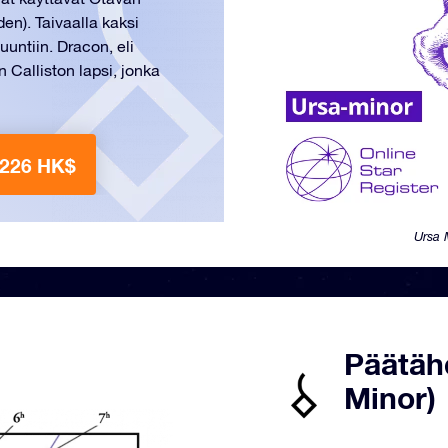
en). Taivaalla kaksi
uuntiin. Dracon, eli
 Calliston lapsi, jonka
 226 HK$
Ursa 
Päätäh
Minor)