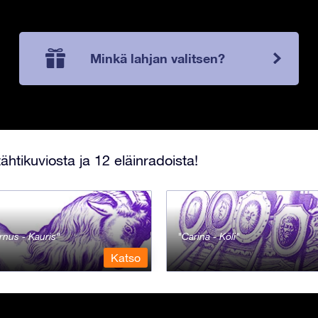
Minkä lahjan valitsen?
ähtikuviosta ja 12 eläinradoista!
rnus - Kauris
Carina - Köli
Katso