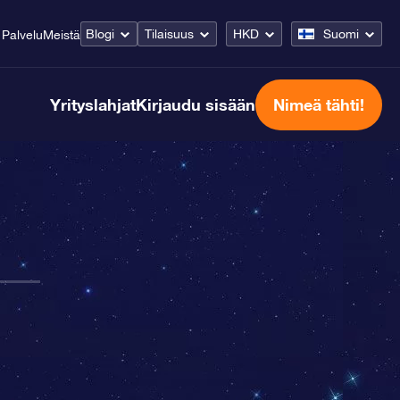
Blogi
Tilaisuus
HKD
Suomi
Palvelu
Meistä
Yrityslahjat
Kirjaudu sisään
Nimeä tähti!