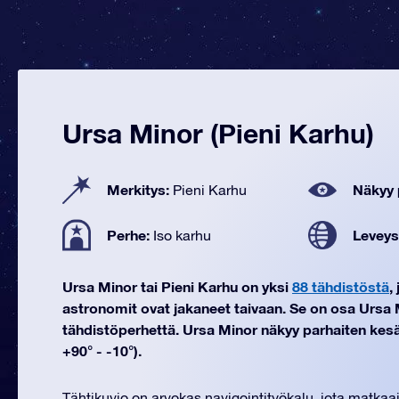
Ursa Minor (Pieni Karhu)
Merkitys:
Näkyy 
Pieni Karhu
Perhe:
Leveys
Iso karhu
Ursa Minor tai Pieni Karhu on yksi
88 tähdistöstä
,
astronomit ovat jakaneet taivaan. Se on osa Ursa 
tähdistöperhettä. Ursa Minor näkyy parhaiten kesä
+90° - -10°).
Tähtikuvio on arvokas navigointityökalu, jota matkaa