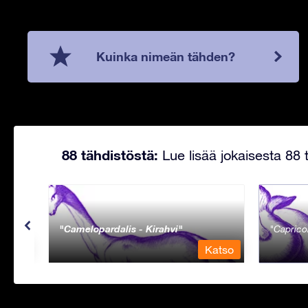
Kuinka nimeän tähden?
88 tähdistöstä:
Lue lisää jokaisesta 88 t
Camelopardalis - Kirahvi
Caprico
Katso
Katso