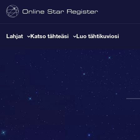
Lahjat
Katso tähteäsi
Luo tähtikuviosi