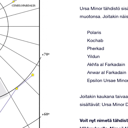
Ursa Minor tähdistö sis
muotonsa. Joitakin näis
Polaris
Kochab
Pherkad
Yildun
Akhfa al Farkadain
Anwar al Farkadain
Epsilon Ursae Minor
Joitakin kaukana taivaal
sisältävät: Ursa Minor 
Voit nyt nimetä tähdi