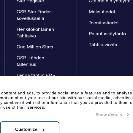
Star Register
Ota meihin yhteyttä
OSR Star Finder -
Maksutiedot
sovelluksella
Toimitustiedot
Henkilökohtainen
Palautuskäytäntö
Tähtisivu
Tähtikuviosta
One Million Stars
OSR -tähden
tallennus
Lennä tähtiin VR -
sovellus
 content and ads, to provide social media features and to analyse
rmation about your use of our site with our social media, advertisi
 combine it with other information that you’ve provided to them o
r use of their services.
Show details
Lehdistösivu
Tietosuoja ja vas
Apeldoorn, The Netherlands
8.62.722B01
Customize