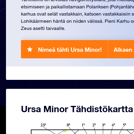
etsimiseen ja paikallistamaan Polariksen (Pohjantähd
karhua ovat selät vastakkain, katsoen vastakkaisiin s
Lohikäärmeen häntä on niiden välissä. Pieni Karhu on
Zeus asetti taivaalle.
Nimeä tähti Ursa Minor!
Alkaen
Ursa Minor Tähdistökartta