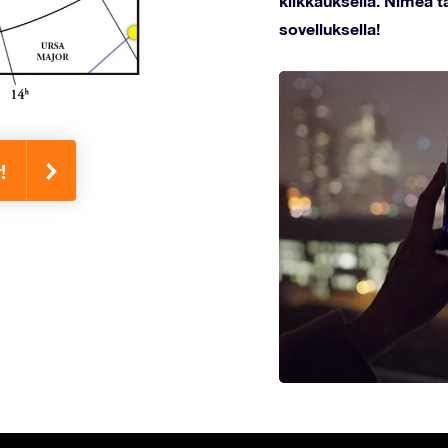
klikkauksella. Nimeä tä
sovelluksella!
!