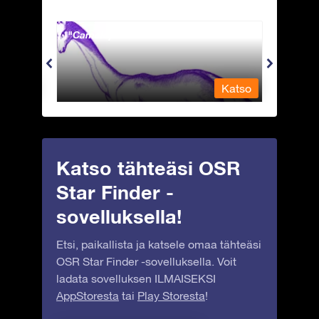
Camelopardalis - Kirahvi
Capri
Katso
Katso
Katso tähteäsi OSR
Star Finder -
sovelluksella!
Etsi, paikallista ja katsele omaa tähteäsi
OSR Star Finder -sovelluksella. Voit
ladata sovelluksen ILMAISEKSI
AppStoresta
tai
Play Storesta
!