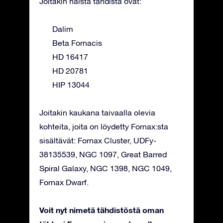
Joitakin näistä tähdistä ovat:
Dalim
Beta Fornacis
HD 16417
HD 20781
HIP 13044
Joitakin kaukana taivaalla olevia
kohteita, joita on löydetty Fornax:sta
sisältävät: Fornax Cluster, UDFy-
38135539, NGC 1097, Great Barred
Spiral Galaxy, NGC 1398, NGC 1049,
Fornax Dwarf.
Voit nyt nimetä tähdistöstä oman