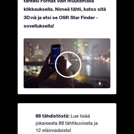
tähtesi Fornax vain muutamalla
klikkauksella. Nimeä tähti, katso sitä
3D:nä ja etsi se OSR Star Finder -
sovelluksella!
88 tähdistöstä:
Lue lisää
jokaisesta 88 tähtikuviosta ja
12 eläinradoista!