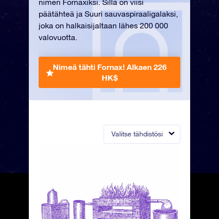
nimen Fornaxiksi. Sillä on viisi
päätähteä ja Suuri sauvaspiraaligalaksi,
joka on halkaisijaltaan lähes 200 000
valovuotta.
Nimeä tähti Fornax!
Alkaen 226
HK$
Valitse tähdistösi