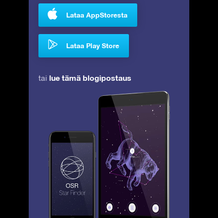
Lataa AppStoresta
Lataa Play Store
lue tämä blogipostaus
tai