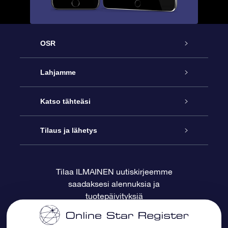
OSR
Palvelu
Lahjamme
Ota meihin yhteyttä
Online Star -lahja
Katso tähteäsi
Blogi
OSR-lahjapakkaus
Star Register
Tilaus ja lähetys
Usein kysytyt kysymykset
Supertähtilahja
OSR Star Finder -sovelluksella
Ota meihin yhteyttä
Tilaa ILMAINEN uutiskirjeemme
saadaksesi alennuksia ja
Arvostelut
OSR-lahjakortti
Henkilökohtainen Tähtisivu
Maksutiedot
tuotepäivityksiä
Yrityslahjat
One Million Stars
Toimitustiedot