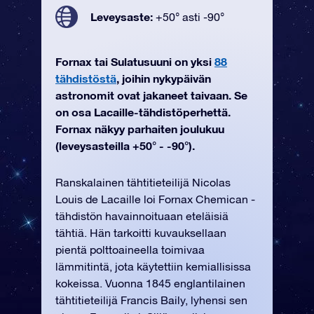
Leveysaste:
+50° asti -90°
Fornax tai Sulatusuuni on yksi
88
tähdistöstä
, joihin nykypäivän
astronomit ovat jakaneet taivaan. Se
on osa Lacaille-tähdistöperhettä.
Fornax näkyy parhaiten joulukuu
(leveysasteilla +50° - -90°).
Ranskalainen tähtitieteilijä Nicolas
Louis de Lacaille loi Fornax Chemican -
tähdistön havainnoituaan eteläisiä
tähtiä. Hän tarkoitti kuvauksellaan
pientä polttoaineella toimivaa
lämmitintä, jota käytettiin kemiallisissa
kokeissa. Vuonna 1845 englantilainen
tähtitieteilijä Francis Baily, lyhensi sen