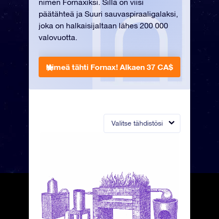
nimen Fornaxiksi. Sillä on viisi
päätähteä ja Suuri sauvaspiraaligalaksi,
joka on halkaisijaltaan lähes 200 000
valovuotta.
Nimeä tähti Fornax!
Alkaen 37 CA$
Valitse tähdistösi