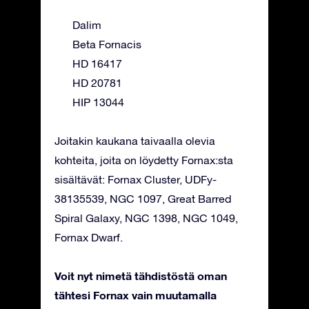
Dalim
Beta Fornacis
HD 16417
HD 20781
HIP 13044
Joitakin kaukana taivaalla olevia
kohteita, joita on löydetty Fornax:sta
sisältävät: Fornax Cluster, UDFy-
38135539, NGC 1097, Great Barred
Spiral Galaxy, NGC 1398, NGC 1049,
Fornax Dwarf.
Voit nyt nimetä tähdistöstä oman
tähtesi Fornax vain muutamalla