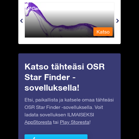
Camelopardalis - Kirahvi
Capri
Katso
Katso
Katso tähteäsi OSR
Star Finder -
sovelluksella!
Etsi, paikallista ja katsele omaa tähteäsi
OSR Star Finder -sovelluksella. Voit
ladata sovelluksen ILMAISEKSI
AppStoresta
tai
Play Storesta
!