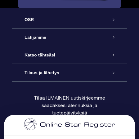
OSR
Palvelu
Lahjamme
Ota meihin yhteyttä
Online Star -lahja
Katso tähteäsi
Blogi
OSR-lahjapakkaus
Star Register
Tilaus ja lähetys
Usein kysytyt kysymykset
Supertähtilahja
OSR Star Finder -sovelluksella
Ota meihin yhteyttä
Tilaa ILMAINEN uutiskirjeemme
saadaksesi alennuksia ja
Arvostelut
OSR-lahjakortti
Henkilökohtainen Tähtisivu
Maksutiedot
tuotepäivityksiä
Yrityslahjat
One Million Stars
Toimitustiedot