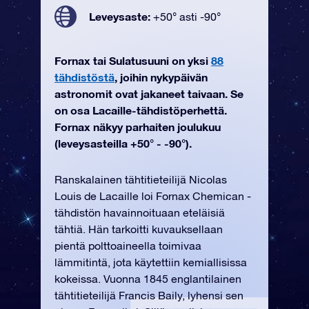
Leveysaste:
+50° asti -90°
Fornax tai Sulatusuuni on yksi
88
tähdistöstä
, joihin nykypäivän
astronomit ovat jakaneet taivaan. Se
on osa Lacaille-tähdistöperhettä.
Fornax näkyy parhaiten joulukuu
(leveysasteilla +50° - -90°).
Ranskalainen tähtitieteilijä Nicolas
Louis de Lacaille loi Fornax Chemican -
tähdistön havainnoituaan eteläisiä
tähtiä. Hän tarkoitti kuvauksellaan
pientä polttoaineella toimivaa
lämmitintä, jota käytettiin kemiallisissa
kokeissa. Vuonna 1845 englantilainen
tähtitieteilijä Francis Baily, lyhensi sen