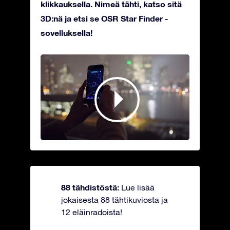
klikkauksella. Nimeä tähti, katso sitä
3D:nä ja etsi se OSR Star Finder -
sovelluksella!
88 tähdistöstä:
Lue lisää
jokaisesta 88 tähtikuviosta ja
12 eläinradoista!