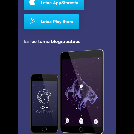
Lataa AppStoresta
Lataa Play Store
lue tämä blogipostaus
tai