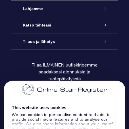
Palvelu
Lahjamme
Ota meihin yhteyttä
Online Star -lahja
Katso tähteäsi
Blogi
OSR-lahjapakkaus
Star Register
Tilaus ja lähetys
Usein kysytyt kysymykset
Supertähtilahja
OSR Star Finder -sovelluksella
Ota meihin yhteyttä
Tilaa ILMAINEN uutiskirjeemme
saadaksesi alennuksia ja
Arvostelut
OSR-lahjakortti
Henkilökohtainen Tähtisivu
Maksutiedot
tuotepäivityksiä
Yrityslahjat
One Million Stars
Toimitustiedot
OSR -tähden tallennus
Palautuskäytäntö
This website uses cookies
We use cookies to personalise content and ads, to
provide social media features and to analyse our
Lennä tähtiin VR -sovellus
Tähtikuviosta
traffic. We also share information about your use of
our site with our social media, advertising and