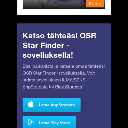
Katso
Katso
Katso tähteäsi OSR
Star Finder -
sovelluksella!
Etsi, paikallista ja katsele omaa tähteäsi
OSR Star Finder -sovelluksella. Voit
ladata sovelluksen ILMAISEKSI
AppStoresta
tai
Play Storesta
!
Lataa AppStoresta
Lataa Play Store