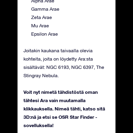
Alpha Arae
Gamma Arae
Zeta Arae
Mu Arae
Epsilon Arae
Joitakin kaukana taivaalla olevia
kohteita, joita on löydetty Ara:sta
sisältävät: NGC 6193, NGC 6397, The
Stingray Nebula.
Voit nyt nimetä tähdistöstä oman
tähtesi Ara vain muutamalla
klikkauksella. Nimeä tähti, katso sitä
3D:nä ja etsi se OSR Star Finder -
sovelluksella!