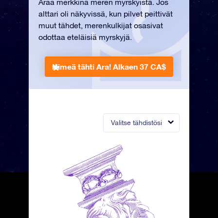
Araa merkkinä meren myrskyistä. Jos
alttari oli näkyvissä, kun pilvet peittivät
muut tähdet, merenkulkijat osasivat
odottaa eteläisiä myrskyjä.
Nimeä tähti Ara!
Alkaen 37 CA$
Valitse tähdistösi