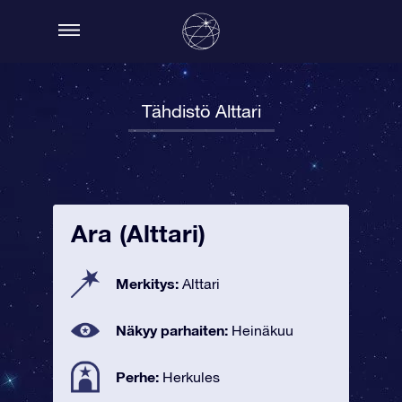
Tähdistö Alttari
Ara (Alttari)
Merkitys:
Alttari
Näkyy parhaiten:
Heinäkuu
Perhe:
Herkules