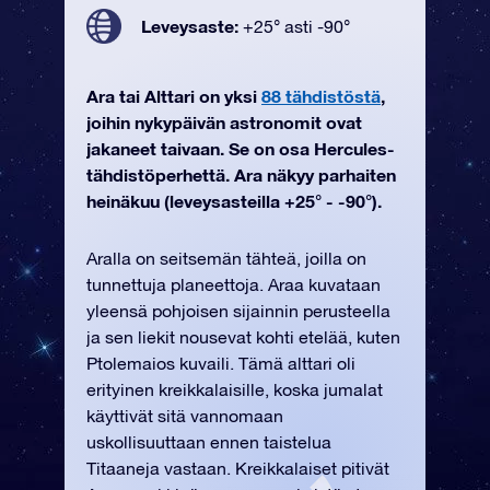
Leveysaste:
+25° asti -90°
Ara tai Alttari on yksi
88 tähdistöstä
,
joihin nykypäivän astronomit ovat
jakaneet taivaan. Se on osa Hercules-
tähdistöperhettä. Ara näkyy parhaiten
heinäkuu (leveysasteilla +25° - -90°).
Aralla on seitsemän tähteä, joilla on
tunnettuja planeettoja. Araa kuvataan
yleensä pohjoisen sijainnin perusteella
ja sen liekit nousevat kohti etelää, kuten
Ptolemaios kuvaili. Tämä alttari oli
erityinen kreikkalaisille, koska jumalat
käyttivät sitä vannomaan
uskollisuuttaan ennen taistelua
Titaaneja vastaan. Kreikkalaiset pitivät