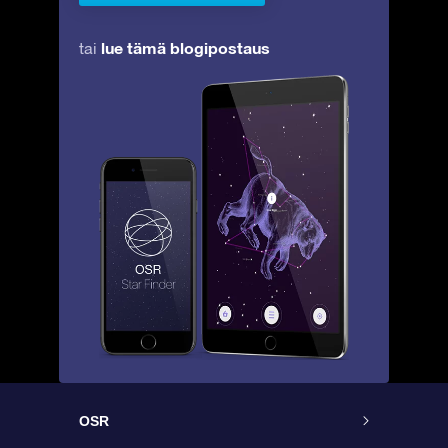
lue tämä blogipostaus
tai
OSR