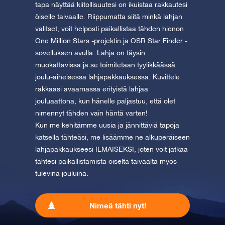
tapa näyttää kiitollisuutesi on ikuistaa rakkautesi
öiselle taivaalle. Riippumatta siitä minkä lahjan
valitset, voit helposti paikallistaa tähden hienon
One Million Stars -projektin ja OSR Star Finder -
sovelluksen avulla. Lahja on täysin
muokattavissa ja se toimitetaan tyylikkäässä
joulu-aiheisessa lahjapakkauksessa. Kuvittele
rakkaasi avaamassa erityistä lahjaa
jouluaattona, kun hänelle paljastuu, että olet
nimennyt tähden vain häntä varten!
Kun me kehitämme uusia ja jännittäviä tapoja
katsella tähteäsi, me lisäämme ne alkuperäiseen
lahjapakkaukseesi ILMAISEKSI, joten voit jatkaa
tähtesi paikallistamista öiseltä taivaalta myös
tulevina jouluina.
Nimeä tähti nyt!