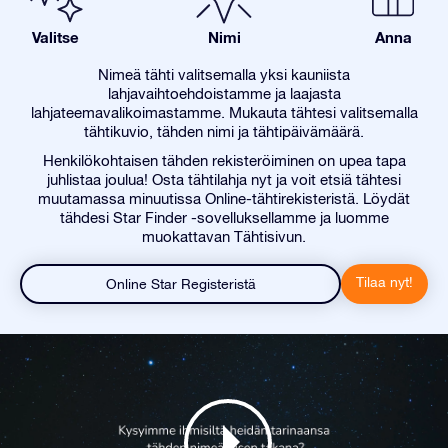
Valitse
Nimi
Anna
Nimeä tähti valitsemalla yksi kauniista
lahjavaihtoehdoistamme ja laajasta
lahjateemavalikoimastamme. Mukauta tähtesi valitsemalla
tähtikuvio, tähden nimi ja tähtipäivämäärä.
Henkilökohtaisen tähden rekisteröiminen on upea tapa
juhlistaa joulua! Osta tähtilahja nyt ja voit etsiä tähtesi
muutamassa minuutissa Online-tähtirekisteristä. Löydät
tähdesi Star Finder -sovelluksellamme ja luomme
muokattavan Tähtisivun.
Tilaa nyt!
Online Star Registeristä