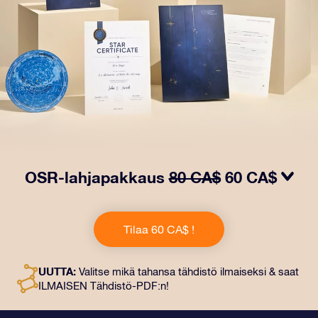
OSR-lahjapakkaus
80 CA$
60 CA$
Saa silmät loistamaan OSR-lahjapakkauksellamme!
Tämä lahja sisältää kauniin kirjekuoren ja
Tilaa 60 CA$ !
henkilökohtaiset ​​asiakirjat, jotka lähetetään
valitsemaasi osoitteeseen. Saat myös digitaaliset
asiakirjat ja ilmaisen sovellustemme käytön. Tämä on
UUTTA:
Valitse mikä tahansa tähdistö ilmaiseksi & saat
maaginen tapa antaa ikuinen lahja ystäville ja rakkaille.
ILMAISEN Tähdistö-PDF:n!