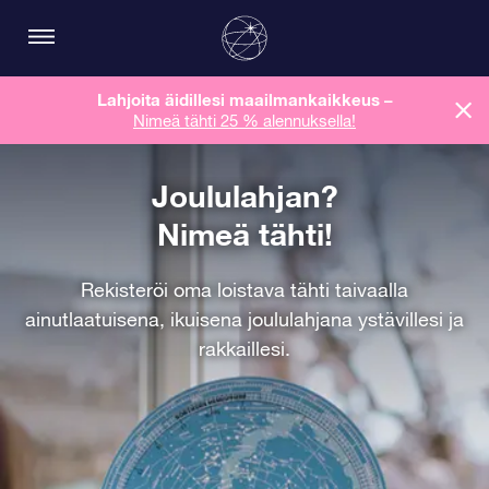
Lahjoita äidillesi maailmankaikkeus
–
Nimeä tähti 25 % alennuksella!
Joululahjan?
Nimeä tähti!
Rekisteröi oma loistava tähti taivaalla
ainutlaatuisena, ikuisena joululahjana ystävillesi ja
rakkaillesi.