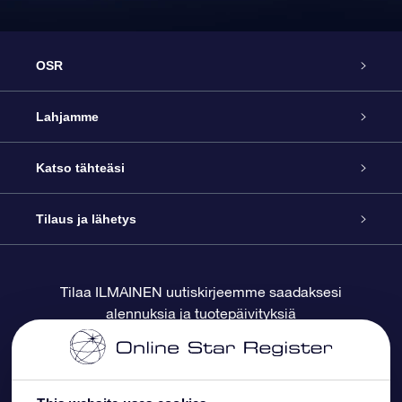
OSR
Palvelu
Lahjamme
Ota meihin yhteyttä
Online Star -lahja
Katso tähteäsi
Blogi
OSR-lahjapakkaus
Star Register
Tilaus ja lähetys
Usein kysytyt kysymykset
Supertähtilahja
OSR Star Finder -sovelluksella
Ota meihin yhteyttä
Tilaa ILMAINEN uutiskirjeemme saadaksesi
alennuksia ja tuotepäivityksiä
Arvostelut
OSR-lahjakortti
Henkilökohtainen Tähtisivu
Maksutiedot
Yrityslahjat
One Million Stars
Toimitustiedot