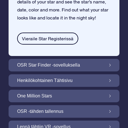
details of your star and see the star’s name,
date, color and more. Find out what your star
looks like and locate it in the night sky!
Vieraile Star Registerissä
OSR Star Finder -sovelluksella
Paikallista oma tähtesi yötaivaalta OSR
Henkilökohtainen Tähtisivu
Star Finder -sovelluksella
Tee Star Gift –lahjasta henkilökohtainen
One Million Stars
ilmaisella Tähtisivulla
One Million Stars: Tutki galaktista
OSR -tähden tallennus
naapurustoa
Valaise ruutusi OSR -tähtinäyttökuva
Lennä tähtiin VR -sovellus