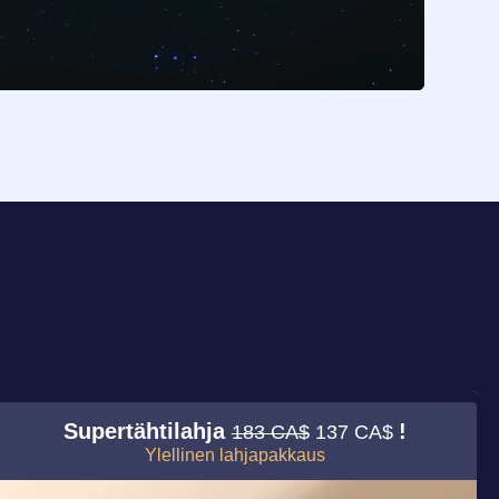
Supertähtilahja
!
183 CA$
137 CA$
Ylellinen lahjapakkaus