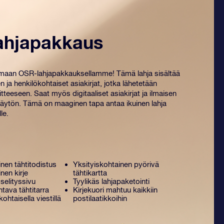
ahjapakkaus
amaan OSR-lahjapakkauksellamme! Tämä lahja sisältää
n ja henkilökohtaiset ​​asiakirjat, jotka lähetetään
tteeseen. Saat myös digitaaliset asiakirjat ja ilmaisen
ytön. Tämä on maaginen tapa antaa ikuinen lahja
le.
nen tähtitodistus
Yksityiskohtainen pyörivä
nen kirje
tähtikartta
selityssivu
Tyylikäs lahjapaketointi
tava tähtitarra
Kirjekuori mahtuu kaikkiin
kohtaisella viestillä
postilaatikkoihin