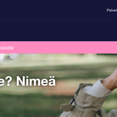
Palve
uksella!
le? Nimeä