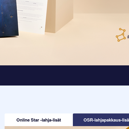
Online Star -lahja-lisät
OSR-lahjapakkaus-lisä