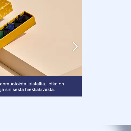
Kehys
nmuotoista kristallia, jotka on
: Tämä kehy
 ja sinisestä hiekkakivestä.
arvokkaan todistuk