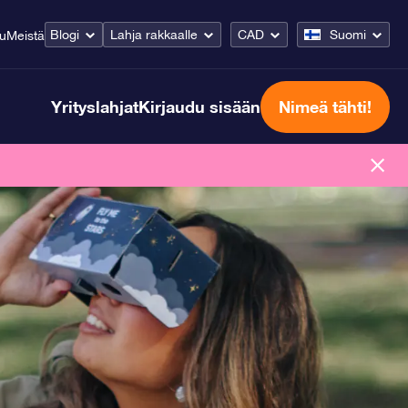
Blogi
Lahja rakkaalle
CAD
Suomi
lu
Meistä
Yrityslahjat
Kirjaudu sisään
Nimeä tähti!