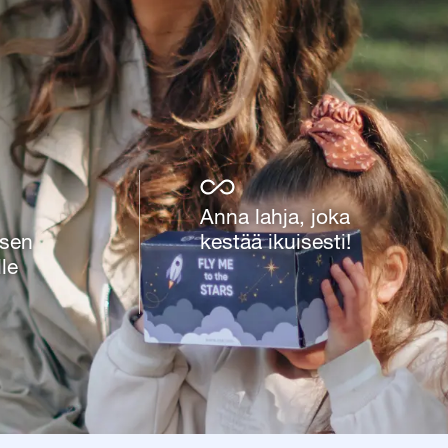
Anna lahja, joka
isen
kestää ikuisesti!
le