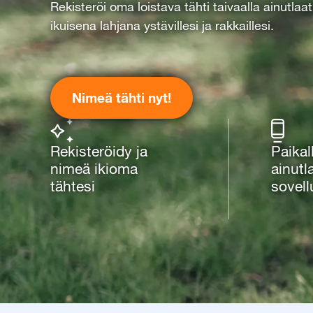
Rekisteröi oma loistava tähti taivaalla ainutlaa
ikuisena lahjana ystävillesi ja rakkaillesi.
Nimeä tähti nyt!
Rekisteröidy ja
Paikall
nimeä ikioma
ainutla
tähtesi
sovel