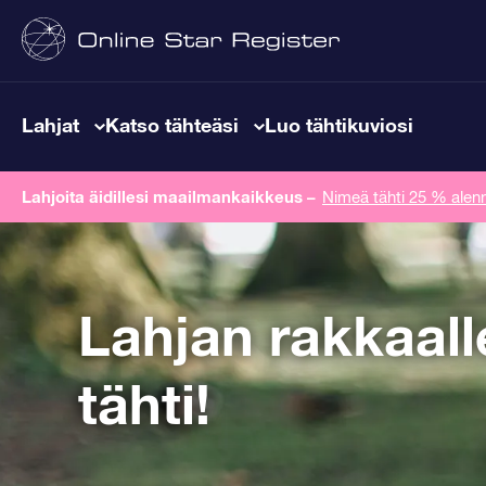
Lahjat
Katso tähteäsi
Luo tähtikuviosi
Lahjoita äidillesi maailmankaikkeus
–
Nimeä tähti 25 % alenn
Lahjan rakkaal
tähti!