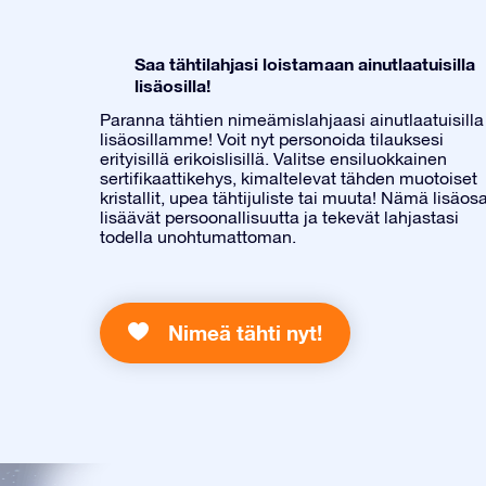
Saa tähtilahjasi loistamaan ainutlaatuisilla
lisäosilla!
Paranna tähtien nimeämislahjaasi ainutlaatuisilla
lisäosillamme! Voit nyt personoida tilauksesi
erityisillä erikoislisillä. Valitse ensiluokkainen
sertifikaattikehys, kimaltelevat tähden muotoiset
kristallit, upea tähtijuliste tai muuta! Nämä lisäos
lisäävät persoonallisuutta ja tekevät lahjastasi
todella unohtumattoman.
Nimeä tähti nyt!