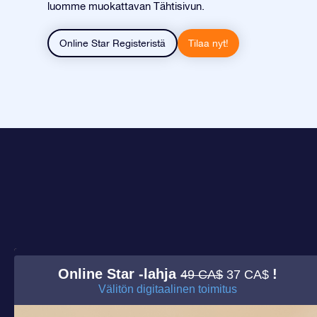
luomme muokattavan Tähtisivun.
Online Star Registeristä
Tilaa nyt!
Online Star -lahja
!
49 CA$
37 CA$
Välitön digitaalinen toimitus