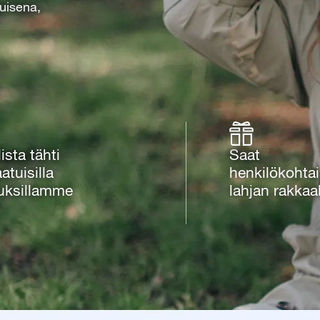
tuisena,
ista tähti
Saat
atuisilla
henkilökohta
luksillamme
lahjan rakkaal