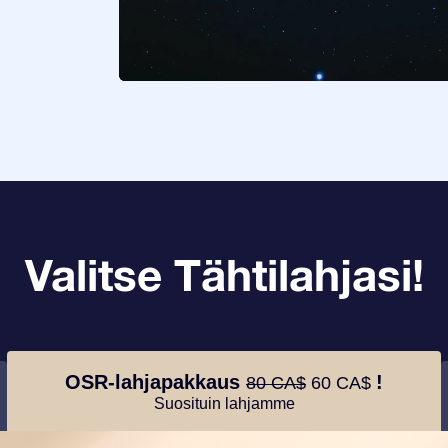
Valitse Tähtilahjasi!
OSR-lahjapakkaus
!
80 CA$
60 CA$
Suosituin lahjamme