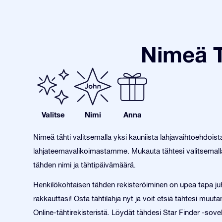
Nimeä T
Valitse
Nimi
Anna
Nimeä tähti valitsemalla yksi kauniista lahjavaihtoehdois
lahjateemavalikoimastamme. Mukauta tähtesi valitsemalla
tähden nimi ja tähtipäivämäärä.
Henkilökohtaisen tähden rekisteröiminen on upea tapa juh
rakkauttasi! Osta tähtilahja nyt ja voit etsiä tähtesi muu
Online-tähtirekisteristä. Löydät tähdesi Star Finder -sov