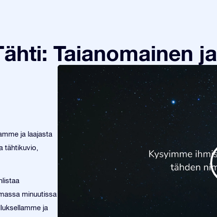
ähti: Taianomainen ja
tamme ja laajasta
 tähtikuvio,
listaa
tamassa minuutissa
elluksellamme ja