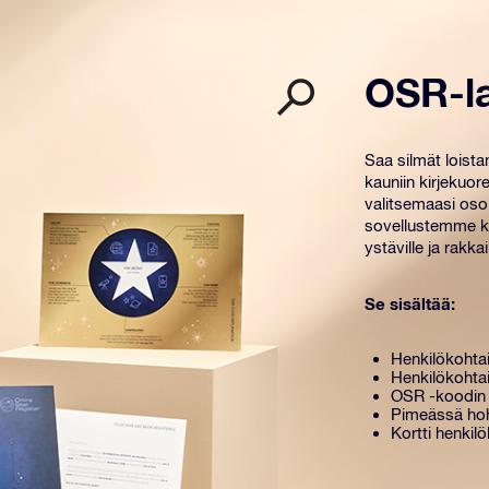
OSR-l
Saa silmät loist
kauniin kirjekuore
valitsemaasi osoi
sovellustemme kä
ystäville ja rakkail
Se sisältää:
Henkilökohtai
Henkilökohtai
OSR -koodin 
Pimeässä hoh
Kortti henkilö