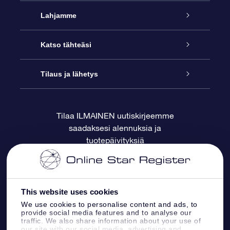
Palvelu
Lahjamme
Ota meihin yhteyttä
Online Star -lahja
Katso tähteäsi
Blogi
OSR-lahjapakkaus
Star Register
Tilaus ja lähetys
Usein kysytyt kysymykset
Supertähtilahja
OSR Star Finder -sovelluksella
Ota meihin yhteyttä
Tilaa ILMAINEN uutiskirjeemme
saadaksesi alennuksia ja
Arvostelut
OSR-lahjakortti
Henkilökohtainen Tähtisivu
Maksutiedot
tuotepäivityksiä
Yrityslahjat
One Million Stars
Toimitustiedot
OSR -tähden tallennus
Palautuskäytäntö
This website uses cookies
We use cookies to personalise content and ads, to
provide social media features and to analyse our
Lennä tähtiin VR -sovellus
Tähtikuviosta
traffic. We also share information about your use of
our site with our social media, advertising and