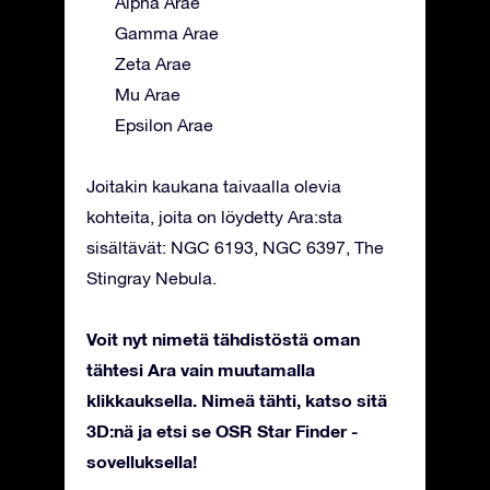
Alpha Arae
Gamma Arae
Zeta Arae
Mu Arae
Epsilon Arae
Joitakin kaukana taivaalla olevia
kohteita, joita on löydetty Ara:sta
sisältävät: NGC 6193, NGC 6397, The
Stingray Nebula.
Voit nyt nimetä tähdistöstä oman
tähtesi Ara vain muutamalla
klikkauksella. Nimeä tähti, katso sitä
3D:nä ja etsi se OSR Star Finder -
sovelluksella!