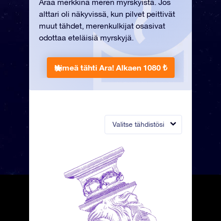
Araa merkkinä meren myrskyistä. Jos
alttari oli näkyvissä, kun pilvet peittivät
muut tähdet, merenkulkijat osasivat
odottaa eteläisiä myrskyjä.
Nimeä tähti Ara!
Alkaen 1080 ₺
Valitse tähdistösi