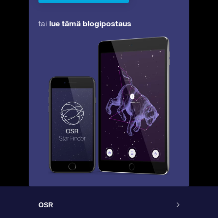
lue tämä blogipostaus
tai
OSR