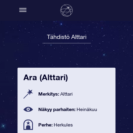
Tähdistö Alttari
Ara (Alttari)
Merkitys:
Alttari
Näkyy parhaiten:
Heinäkuu
Perhe:
Herkules