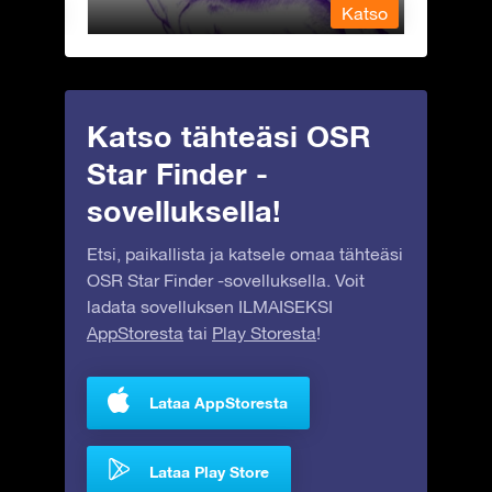
Katso
Katso
Katso tähteäsi OSR
Star Finder -
sovelluksella!
Etsi, paikallista ja katsele omaa tähteäsi
OSR Star Finder -sovelluksella. Voit
ladata sovelluksen ILMAISEKSI
AppStoresta
tai
Play Storesta
!
Lataa AppStoresta
Lataa Play Store