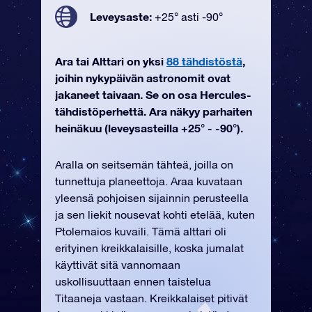
Leveysaste:
+25° asti -90°
Ara tai Alttari on yksi
88 tähdistöstä
,
joihin nykypäivän astronomit ovat
jakaneet taivaan. Se on osa Hercules-
tähdistöperhettä. Ara näkyy parhaiten
heinäkuu (leveysasteilla +25° - -90°).
Aralla on seitsemän tähteä, joilla on
tunnettuja planeettoja. Araa kuvataan
yleensä pohjoisen sijainnin perusteella
ja sen liekit nousevat kohti etelää, kuten
Ptolemaios kuvaili. Tämä alttari oli
erityinen kreikkalaisille, koska jumalat
käyttivät sitä vannomaan
uskollisuuttaan ennen taistelua
Titaaneja vastaan. Kreikkalaiset pitivät