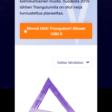
kolmikulmainen muoto. Vuodesta 2016
lähtien Triangulumilla on ollut neljä
tunnustettua planeettaa.
Nimeä tähti Triangulum!
Alkaen
1080 ₺
Valitse tähdistösi