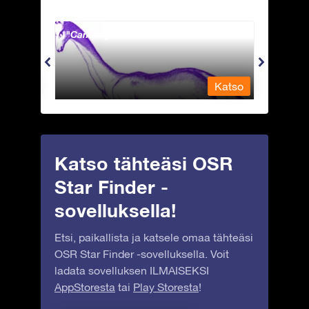
Camelopardalis - Kirahvi
Capri
Katso
Katso
Katso tähteäsi OSR
Star Finder -
sovelluksella!
Etsi, paikallista ja katsele omaa tähteäsi
OSR Star Finder -sovelluksella. Voit
ladata sovelluksen ILMAISEKSI
AppStoresta
tai
Play Storesta
!