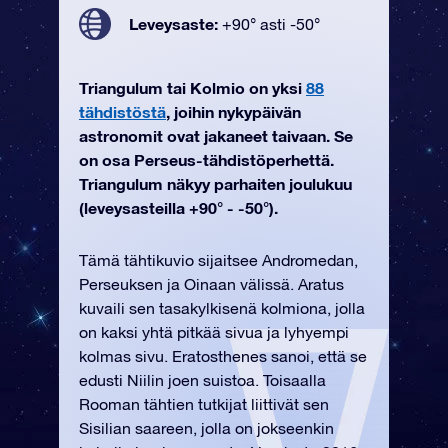
Leveysaste:
+90° asti -50°
Triangulum tai Kolmio on yksi
88
tähdistöstä
, joihin nykypäivän
astronomit ovat jakaneet taivaan. Se
on osa Perseus-tähdistöperhettä.
Triangulum näkyy parhaiten joulukuu
(leveysasteilla +90° - -50°).
Tämä tähtikuvio sijaitsee Andromedan,
Perseuksen ja Oinaan välissä. Aratus
kuvaili sen tasakylkisenä kolmiona, jolla
on kaksi yhtä pitkää sivua ja lyhyempi
kolmas sivu. Eratosthenes sanoi, että se
edusti Niilin joen suistoa. Toisaalla
Rooman tähtien tutkijat liittivät sen
Sisilian saareen, jolla on jokseenkin