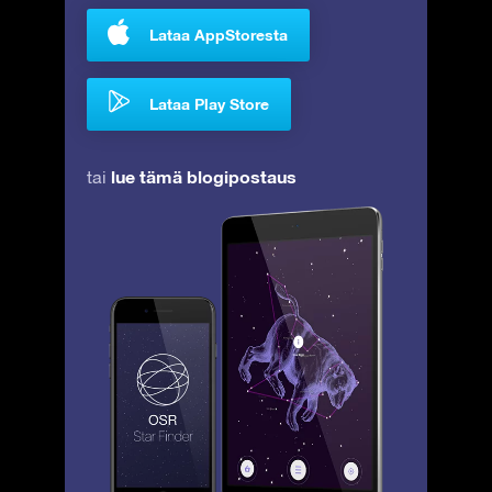
Lataa AppStoresta
Lataa Play Store
lue tämä blogipostaus
tai