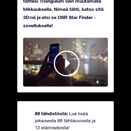
tähtesi Triangulum vain muutamalla
klikkauksella. Nimeä tähti, katso sitä
3D:nä ja etsi se OSR Star Finder -
sovelluksella!
88 tähdistöstä:
Lue lisää
jokaisesta 88 tähtikuviosta ja
12 eläinradoista!