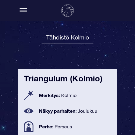
Tähdistö Kolmio
Triangulum (Kolmio)
Merkitys:
Kolmio
Näkyy parhaiten:
Joulukuu
Perhe:
Perseus