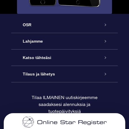
OSR
Palvelu
Lahjamme
Ota meihin yhteyttä
Online Star -lahja
Katso tähteäsi
Blogi
OSR-lahjapakkaus
Star Register
Tilaus ja lähetys
Usein kysytyt kysymykset
Supertähtilahja
OSR Star Finder -sovelluksella
Ota meihin yhteyttä
Tilaa ILMAINEN uutiskirjeemme
saadaksesi alennuksia ja
Arvostelut
OSR-lahjakortti
Henkilökohtainen Tähtisivu
Maksutiedot
tuotepäivityksiä
Yrityslahjat
One Million Stars
Toimitustiedot