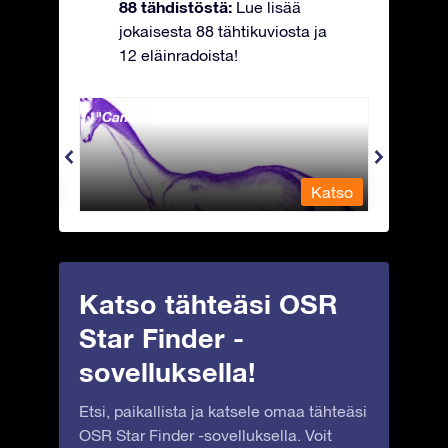
88 tähdistöstä:
Lue lisää
jokaisesta 88 tähtikuviosta ja
12 eläinradoista!
Camelopardalis - Kirahvi
Capri
Katso
Katso
Katso tähteäsi OSR
Star Finder -
sovelluksella!
Etsi, paikallista ja katsele omaa tähteäsi
OSR Star Finder -sovelluksella. Voit