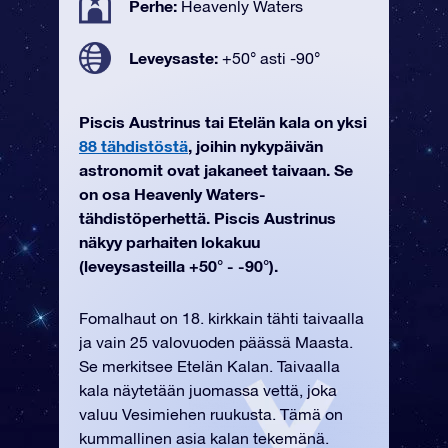
Perhe:
Heavenly Waters
Leveysaste:
+50° asti -90°
Piscis Austrinus tai Etelän kala on yksi
88 tähdistöstä
, joihin nykypäivän
astronomit ovat jakaneet taivaan. Se
on osa Heavenly Waters-
tähdistöperhettä. Piscis Austrinus
näkyy parhaiten lokakuu
(leveysasteilla +50° - -90°).
Fomalhaut on 18. kirkkain tähti taivaalla
ja vain 25 valovuoden päässä Maasta.
Se merkitsee Etelän Kalan. Taivaalla
kala näytetään juomassa vettä, joka
valuu Vesimiehen ruukusta. Tämä on
kummallinen asia kalan tekemänä.