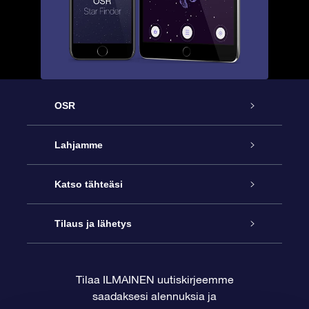
OSR
Palvelu
Lahjamme
Ota meihin yhteyttä
Online Star -lahja
Katso tähteäsi
Blogi
OSR-lahjapakkaus
Star Register
Tilaus ja lähetys
Usein kysytyt kysymykset
Supertähtilahja
OSR Star Finder -sovelluksella
Ota meihin yhteyttä
Tilaa ILMAINEN uutiskirjeemme
saadaksesi alennuksia ja
Arvostelut
OSR-lahjakortti
Henkilökohtainen Tähtisivu
Maksutiedot