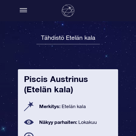
Tähdistö Etelän kala
Piscis Austrinus
(Etelän kala)
Merkitys:
Etelän kala
Näkyy parhaiten:
Lokakuu