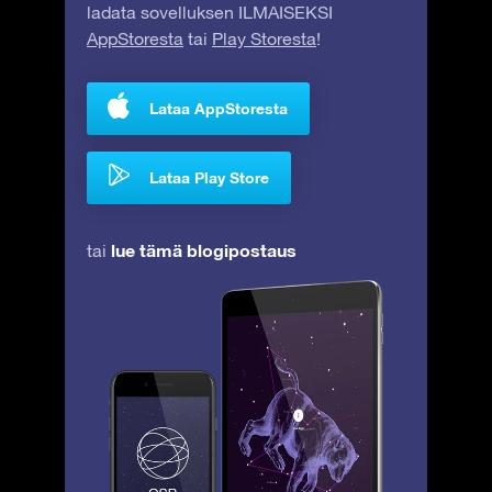
ladata sovelluksen ILMAISEKSI
AppStoresta
tai
Play Storesta
!
Lataa AppStoresta
Lataa Play Store
lue tämä blogipostaus
tai