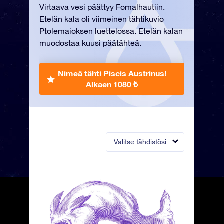
Virtaava vesi päättyy Fomalhautiin.
Etelän kala oli viimeinen tähtikuvio
Ptolemaioksen luettelossa. Etelän kalan
muodostaa kuusi päätähteä.
Nimeä tähti Piscis Austrinus!
Alkaen 1080 ₺
Valitse tähdistösi