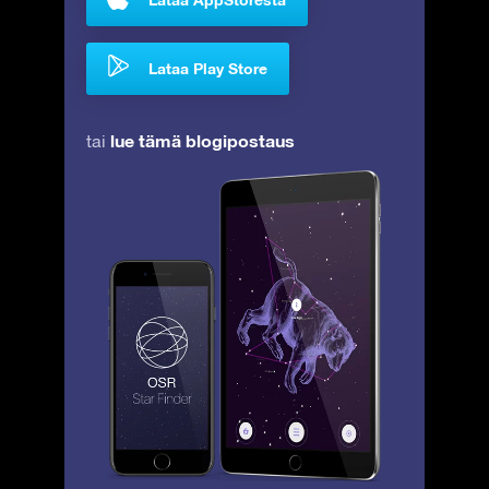
Lataa Play Store
lue tämä blogipostaus
tai