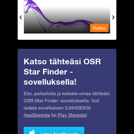
Camelopardalis - Kirahvi
Capri
Katso
Katso
Katso tähteäsi OSR
Star Finder -
sovelluksella!
Etsi, paikallista ja katsele omaa tähteäsi
OSR Star Finder -sovelluksella. Voit
ladata sovelluksen ILMAISEKSI
AppStoresta
tai
Play Storesta
!
Lataa AppStoresta