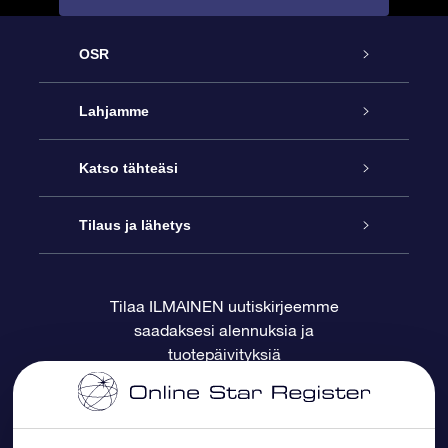
OSR
Palvelu
Lahjamme
Ota meihin yhteyttä
Online Star -lahja
Katso tähteäsi
Blogi
OSR-lahjapakkaus
Star Register
Tilaus ja lähetys
Usein kysytyt kysymykset
Supertähtilahja
OSR Star Finder -sovelluksella
Ota meihin yhteyttä
Tilaa ILMAINEN uutiskirjeemme
saadaksesi alennuksia ja
Arvostelut
OSR-lahjakortti
Henkilökohtainen Tähtisivu
Maksutiedot
tuotepäivityksiä
Yrityslahjat
One Million Stars
Toimitustiedot