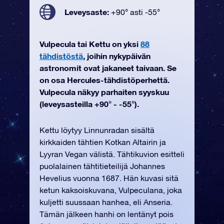
Leveysaste:
+90° asti -55°
Vulpecula tai Kettu on yksi
88
tähdistöstä
, joihin nykypäivän
astronomit ovat jakaneet taivaan. Se
on osa Hercules-tähdistöperhettä.
Vulpecula näkyy parhaiten syyskuu
(leveysasteilla +90° - -55°).
Kettu löytyy Linnunradan sisältä
kirkkaiden tähtien Kotkan Altairin ja
Lyyran Vegan välistä. Tähtikuvion esitteli
puolalainen tähtitieteilijä Johannes
Hevelius vuonna 1687. Hän kuvasi sitä
ketun kaksoiskuvana, Vulpeculana, joka
kuljetti suussaan hanhea, eli Anseria.
Tämän jälkeen hanhi on lentänyt pois