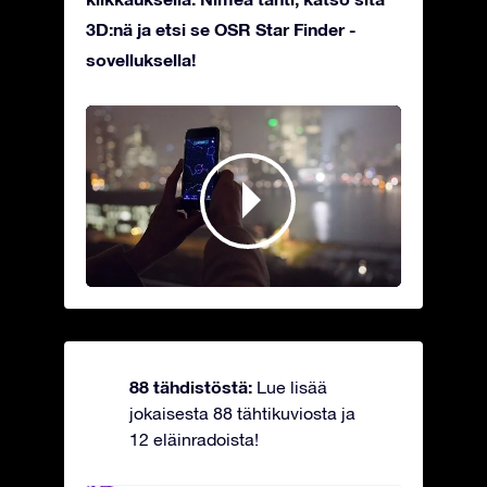
3D:nä ja etsi se OSR Star Finder -
sovelluksella!
88 tähdistöstä:
Lue lisää
jokaisesta 88 tähtikuviosta ja
12 eläinradoista!