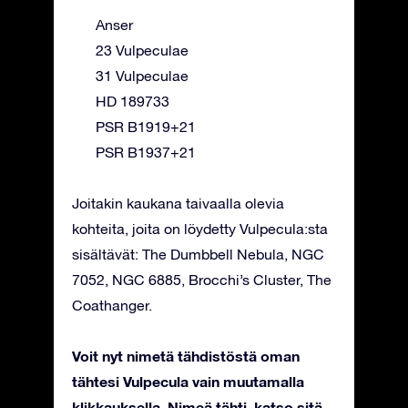
Anser
23 Vulpeculae
31 Vulpeculae
HD 189733
PSR B1919+21
PSR B1937+21
Joitakin kaukana taivaalla olevia
kohteita, joita on löydetty Vulpecula:sta
sisältävät: The Dumbbell Nebula, NGC
7052, NGC 6885, Brocchi’s Cluster, The
Coathanger.
Voit nyt nimetä tähdistöstä oman
tähtesi Vulpecula vain muutamalla
klikkauksella. Nimeä tähti, katso sitä