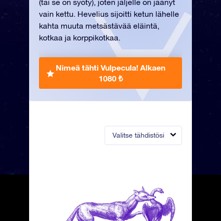
(tai se on syöty), joten jäljelle on jäänyt
vain kettu. Hevelius sijoitti ketun lähelle
kahta muuta metsästävää eläintä,
kotkaa ja korppikotkaa.
Nimeä tähti Vulpecula!
Alkaen
1080 ₺
Valitse tähdistösi