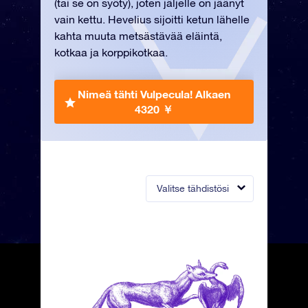
(tai se on syöty), joten jäljelle on jäänyt
vain kettu. Hevelius sijoitti ketun lähelle
kahta muuta metsästävää eläintä,
kotkaa ja korppikotkaa.
Nimeä tähti Vulpecula!
Alkaen
4320 ￥
Valitse tähdistösi