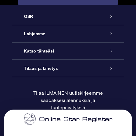
OSR
Palvelu
Lahjamme
Ota meihin yhteyttä
Online Star -lahja
Katso tähteäsi
Blogi
OSR-lahjapakkaus
Star Register
Tilaus ja lähetys
Usein kysytyt kysymykset
Supertähtilahja
OSR Star Finder -sovelluksella
Ota meihin yhteyttä
Tilaa ILMAINEN uutiskirjeemme
saadaksesi alennuksia ja
Arvostelut
OSR-lahjakortti
Henkilökohtainen Tähtisivu
Maksutiedot
tuotepäivityksiä
Yrityslahjat
One Million Stars
Toimitustiedot