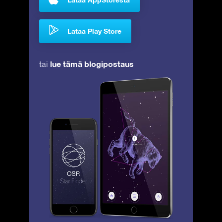
Lataa Play Store
lue tämä blogipostaus
tai