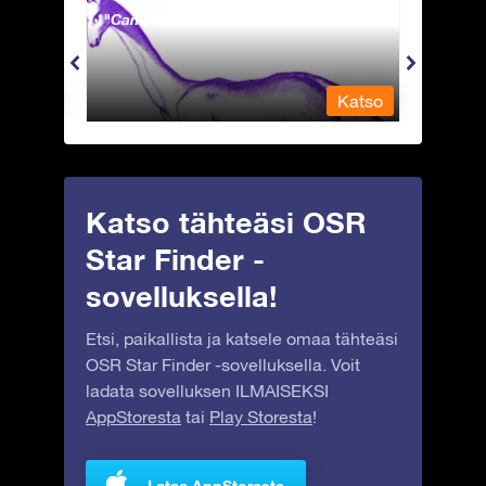
Camelopardalis - Kirahvi
Capri
Katso
Katso
Katso tähteäsi OSR
Star Finder -
sovelluksella!
Etsi, paikallista ja katsele omaa tähteäsi
OSR Star Finder -sovelluksella. Voit
ladata sovelluksen ILMAISEKSI
AppStoresta
tai
Play Storesta
!
Lataa AppStoresta