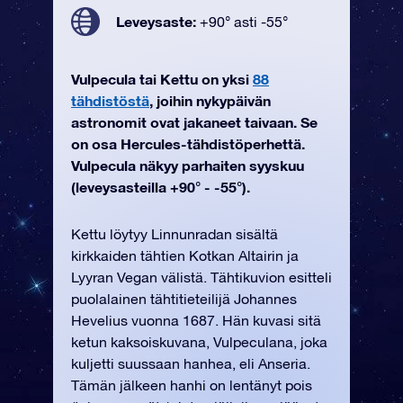
Leveysaste:
+90° asti -55°
Vulpecula tai Kettu on yksi
88
tähdistöstä
, joihin nykypäivän
astronomit ovat jakaneet taivaan. Se
on osa Hercules-tähdistöperhettä.
Vulpecula näkyy parhaiten syyskuu
(leveysasteilla +90° - -55°).
Kettu löytyy Linnunradan sisältä
kirkkaiden tähtien Kotkan Altairin ja
Lyyran Vegan välistä. Tähtikuvion esitteli
puolalainen tähtitieteilijä Johannes
Hevelius vuonna 1687. Hän kuvasi sitä
ketun kaksoiskuvana, Vulpeculana, joka
kuljetti suussaan hanhea, eli Anseria.
Tämän jälkeen hanhi on lentänyt pois