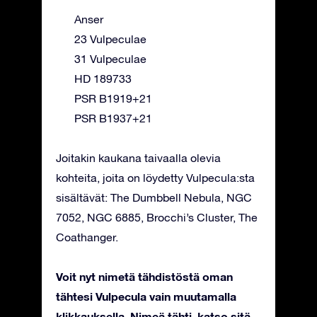
Anser
23 Vulpeculae
31 Vulpeculae
HD 189733
PSR B1919+21
PSR B1937+21
Joitakin kaukana taivaalla olevia
kohteita, joita on löydetty Vulpecula:sta
sisältävät: The Dumbbell Nebula, NGC
7052, NGC 6885, Brocchi’s Cluster, The
Coathanger.
Voit nyt nimetä tähdistöstä oman
tähtesi Vulpecula vain muutamalla
klikkauksella. Nimeä tähti, katso sitä