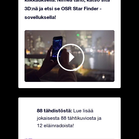
3D:nä ja etsi se OSR Star Finder -
sovelluksella!
88 tähdistöstä:
Lue lisää
jokaisesta 88 tähtikuviosta ja
12 eläinradoista!