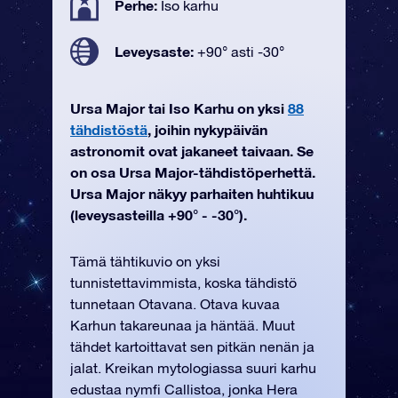
Perhe:
Iso karhu
Leveysaste:
+90° asti -30°
Ursa Major tai Iso Karhu on yksi
88
tähdistöstä
, joihin nykypäivän
astronomit ovat jakaneet taivaan. Se
on osa Ursa Major-tähdistöperhettä.
Ursa Major näkyy parhaiten huhtikuu
(leveysasteilla +90° - -30°).
Tämä tähtikuvio on yksi
tunnistettavimmista, koska tähdistö
tunnetaan Otavana. Otava kuvaa
Karhun takareunaa ja häntää. Muut
tähdet kartoittavat sen pitkän nenän ja
jalat. Kreikan mytologiassa suuri karhu
edustaa nymfi Callistoa, jonka Hera