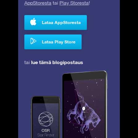
AppStoresta
tai
Play Storesta
!
Lataa AppStoresta
Lataa Play Store
lue tämä blogipostaus
tai