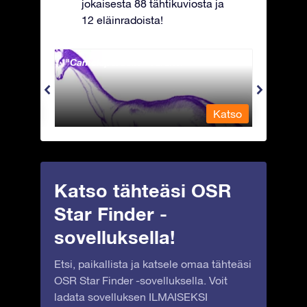
jokaisesta 88 tähtikuviosta ja
12 eläinradoista!
Camelopardalis - Kirahvi
Capri
Katso
Katso
Katso tähteäsi OSR
Star Finder -
sovelluksella!
Etsi, paikallista ja katsele omaa tähteäsi
OSR Star Finder -sovelluksella. Voit
ladata sovelluksen ILMAISEKSI