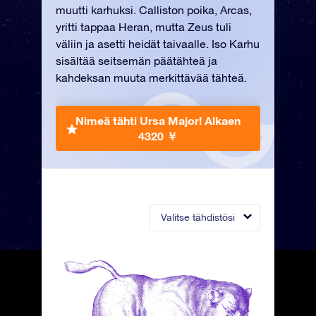
muutti karhuksi. Calliston poika, Arcas,
yritti tappaa Heran, mutta Zeus tuli
väliin ja asetti heidät taivaalle. Iso Karhu
sisältää seitsemän päätähteä ja
kahdeksan muuta merkittävää tähteä.
Nimeä tähti Ursa Major!
Alkaen
4320 ￥
Valitse tähdistösi