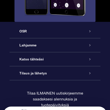
OSR
Palvelu
Lahjamme
Ota meihin yhteyttä
Online Star -lahja
Katso tähteäsi
Blogi
OSR-lahjapakkaus
Star Register
Tilaus ja lähetys
Usein kysytyt kysymykset
Supertähtilahja
OSR Star Finder -sovelluksella
Ota meihin yhteyttä
Tilaa ILMAINEN uutiskirjeemme
saadaksesi alennuksia ja
Arvostelut
OSR-lahjakortti
Henkilökohtainen Tähtisivu
Maksutiedot
tuotepäivityksiä