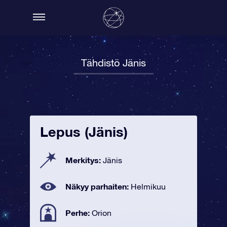
Tähdistö Jänis
Lepus (Jänis)
Merkitys:
Jänis
Näkyy parhaiten:
Helmikuu
Perhe:
Orion