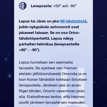
Leveysaste:
+60° asti -90°
Lepus tai Jänis on yksi
88 tähdistöstä
,
joihin nykypäivän astronomit ovat
jakaneet taivaan. Se on osa Orion-
tähdistöperhettä. Lepus näkyy
parhaiten helmikuu (leveysasteilla
+60° - -90°).
Lepus tunnetaan sen asemasta
taivaalla. Se sijaitsee vain hieman
etelään jättiläismäisestä Orionista ja on
Ison Koiran tähdistön kirkkaan Siriuksen
länsipuolella. Jäniksen pää on aivan
Rigel-tähden, Orionin vasemman jalan
alla. Eratosthenes kertoo, että Hermes
sijoitti jäniksen taivaalle sen nopeuden