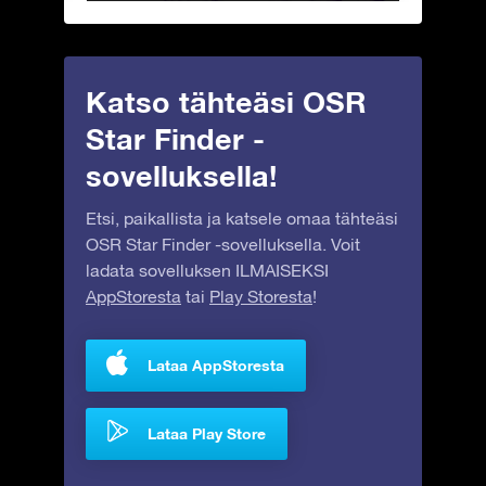
Katso tähteäsi OSR
Star Finder -
sovelluksella!
Etsi, paikallista ja katsele omaa tähteäsi
OSR Star Finder -sovelluksella. Voit
ladata sovelluksen ILMAISEKSI
AppStoresta
tai
Play Storesta
!
Lataa AppStoresta
Lataa Play Store