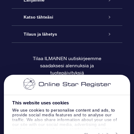
Lahjamme
Ota meihin yhteyttä
Online Star -lahja
Katso tähteäsi
Blogi
OSR-lahjapakkaus
Star Register
Tilaus ja lähetys
Usein kysytyt kysymykset
Supertähtilahja
OSR Star Finder -sovelluksella
Ota meihin yhteyttä
Tilaa ILMAINEN uutiskirjeemme
saadaksesi alennuksia ja
Arvostelut
OSR-lahjakortti
Henkilökohtainen Tähtisivu
Maksutiedot
tuotepäivityksiä
Yrityslahjat
One Million Stars
Toimitustiedot
OSR -tähden tallennus
Palautuskäytäntö
This website uses cookies
We use cookies to personalise content and ads, to
provide social media features and to analyse our
Lennä tähtiin VR -sovellus
Tähtikuviosta
traffic. We also share information about your use of
our site with our social media, advertising and
analytics partners who may combine it with other
information that you’ve provided to them or that