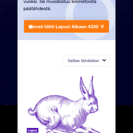
vuoksi. Se muodostuu kolmetoista
päätähdestä.
Nimeä tähti Lepus!
Alkaen 4320 ￥
Valitse tähdistösi