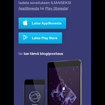
ladata sovelluksen ILMAISEKSI
AppStoresta
tai
Play Storesta
!
Lataa AppStoresta
Lataa Play Store
lue tämä blogipostaus
tai