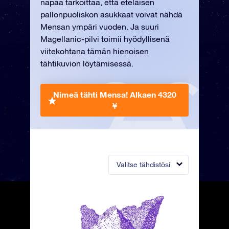
napaa tarkoittaa, että eteläisen
pallonpuoliskon asukkaat voivat nähdä
Mensan ympäri vuoden. Ja suuri
Magellanic-pilvi toimii hyödyllisenä
viitekohtana tämän hienoisen
tähtikuvion löytämisessä.
Nimeä tähti Mensa!
Alkaen 4320
￥
Valitse tähdistösi