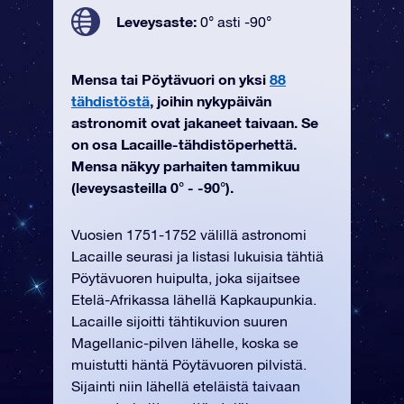
Leveysaste:
0° asti -90°
Mensa tai Pöytävuori on yksi
88
tähdistöstä
, joihin nykypäivän
astronomit ovat jakaneet taivaan. Se
on osa Lacaille-tähdistöperhettä.
Mensa näkyy parhaiten tammikuu
(leveysasteilla 0° - -90°).
Vuosien 1751-1752 välillä astronomi
Lacaille seurasi ja listasi lukuisia tähtiä
Pöytävuoren huipulta, joka sijaitsee
Etelä-Afrikassa lähellä Kapkaupunkia.
Lacaille sijoitti tähtikuvion suuren
Magellanic-pilven lähelle, koska se
muistutti häntä Pöytävuoren pilvistä.
Sijainti niin lähellä eteläistä taivaan