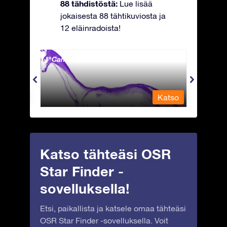
88 tähdistöstä:
Lue lisää
jokaisesta 88 tähtikuviosta ja
12 eläinradoista!
Camelopardalis - Kirahvi
Capri
Katso
Katso
Katso tähteäsi OSR
Star Finder -
sovelluksella!
Etsi, paikallista ja katsele omaa tähteäsi
OSR Star Finder -sovelluksella. Voit