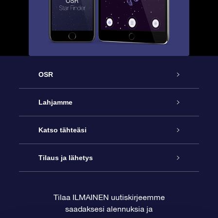
OSR
Palvelu
Lahjamme
Ota meihin yhteyttä
Online Star -lahja
Katso tähteäsi
Blogi
OSR-lahjapakkaus
Star Register
Tilaus ja lähetys
Usein kysytyt kysymykset
Supertähtilahja
OSR Star Finder -sovelluksella
Ota meihin yhteyttä
Tilaa ILMAINEN uutiskirjeemme
saadaksesi alennuksia ja
Arvostelut
OSR-lahjakortti
Henkilökohtainen Tähtisivu
Maksutiedot