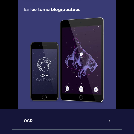
lue tämä blogipostaus
tai
OSR