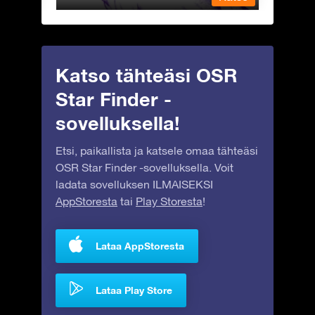
Katso tähteäsi OSR
Star Finder -
sovelluksella!
Etsi, paikallista ja katsele omaa tähteäsi
OSR Star Finder -sovelluksella. Voit
ladata sovelluksen ILMAISEKSI
AppStoresta
tai
Play Storesta
!
Lataa AppStoresta
Lataa Play Store