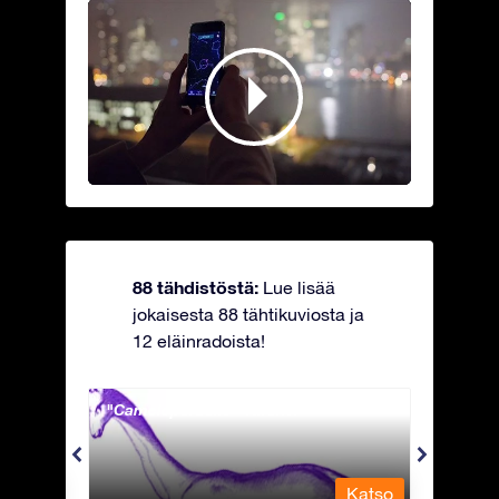
88 tähdistöstä:
Lue lisää
jokaisesta 88 tähtikuviosta ja
12 eläinradoista!
Camelopardalis - Kirahvi
Capri
Katso
Katso