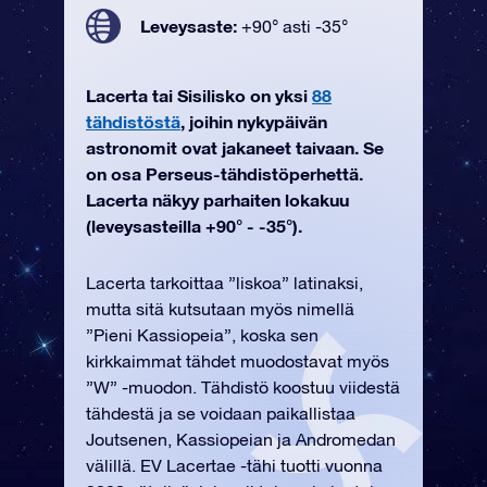
Leveysaste:
+90° asti -35°
Lacerta tai Sisilisko on yksi
88
tähdistöstä
, joihin nykypäivän
astronomit ovat jakaneet taivaan. Se
on osa Perseus-tähdistöperhettä.
Lacerta näkyy parhaiten lokakuu
(leveysasteilla +90° - -35°).
Lacerta tarkoittaa ”liskoa” latinaksi,
mutta sitä kutsutaan myös nimellä
”Pieni Kassiopeia”, koska sen
kirkkaimmat tähdet muodostavat myös
”W” -muodon. Tähdistö koostuu viidestä
tähdestä ja se voidaan paikallistaa
Joutsenen, Kassiopeian ja Andromedan
välillä. EV Lacertae -tähi tuotti vuonna