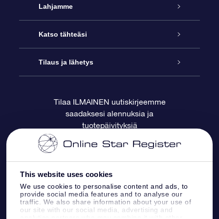
Palvelu
Lahjamme
Ota meihin yhteyttä
Online Star -lahja
Katso tähteäsi
Blogi
OSR-lahjapakkaus
Star Register
Tilaus ja lähetys
Usein kysytyt kysymykset
Supertähtilahja
OSR Star Finder -sovelluksella
Ota meihin yhteyttä
Tilaa ILMAINEN uutiskirjeemme
saadaksesi alennuksia ja
Arvostelut
OSR-lahjakortti
Henkilökohtainen Tähtisivu
Maksutiedot
tuotepäivityksiä
Yrityslahjat
One Million Stars
Toimitustiedot
OSR -tähden tallennus
Palautuskäytäntö
This website uses cookies
We use cookies to personalise content and ads, to
provide social media features and to analyse our
Lennä tähtiin VR -sovellus
Tähtikuviosta
traffic. We also share information about your use of
our site with our social media, advertising and
analytics partners who may combine it with other