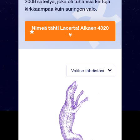
2008 säteilyä, joka oli tuhansia kertoja
kirkkaampaa kuin auringon valo.
Nimeä tähti Lacerta!
Alkaen 4320
￥
Valitse tähdistösi