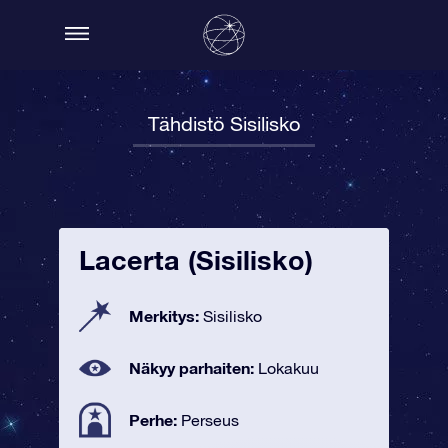
Tähdistö Sisilisko
Lacerta (Sisilisko)
Merkitys:
Sisilisko
Näkyy parhaiten:
Lokakuu
Perhe:
Perseus