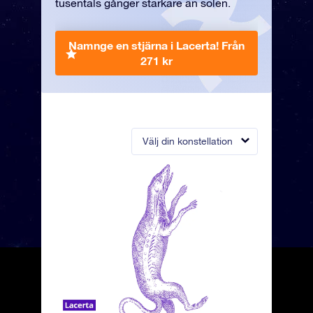
tusentals gånger starkare än solen.
Namnge en stjärna i Lacerta!
Från
271 kr
Välj din konstellation