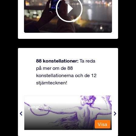
88 konstellationer:
Ta reda
på mer om de 88
konstellationerna och de 12
stjärntecknen!
Andromeda - Den fastkedjade
Antli
jungfrun
Visa
Visa