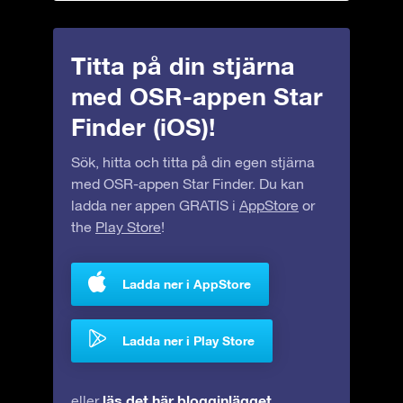
Titta på din stjärna
med OSR-appen Star
Finder (iOS)!
Sök, hitta och titta på din egen stjärna
med OSR-appen Star Finder. Du kan
ladda ner appen GRATIS i
AppStore
or
the
Play Store
!
Ladda ner i AppStore
Ladda ner i Play Store
läs det här blogginlägget
eller