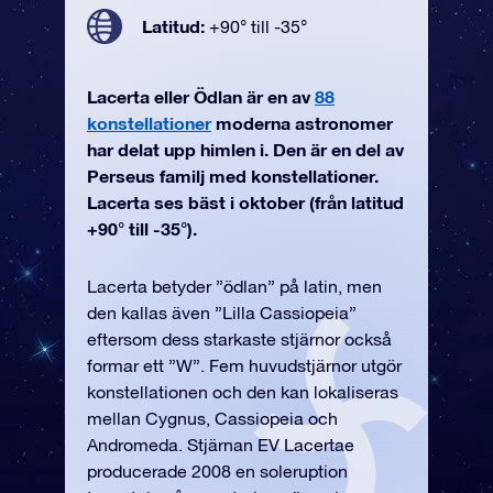
Latitud:
+90° till -35°
Lacerta eller Ödlan är en av
88
konstellationer
moderna astronomer
har delat upp himlen i. Den är en del av
Perseus familj med konstellationer.
Lacerta ses bäst i oktober (från latitud
+90° till -35°).
Lacerta betyder ”ödlan” på latin, men
den kallas även ”Lilla Cassiopeia”
eftersom dess starkaste stjärnor också
formar ett ”W”. Fem huvudstjärnor utgör
konstellationen och den kan lokaliseras
mellan Cygnus, Cassiopeia och
Andromeda. Stjärnan EV Lacertae
producerade 2008 en soleruption