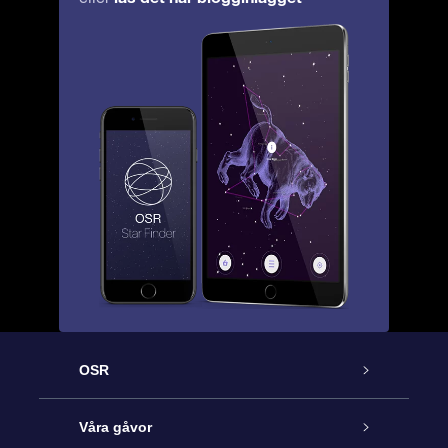
OSR
Kundtjänst
Våra gåvor