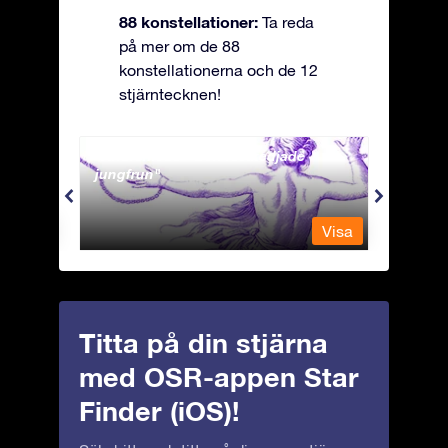
88 konstellationer:
Ta reda
på mer om de 88
konstellationerna och de 12
stjärntecknen!
Andromeda - Den fastkedjade
Antli
jungfrun
Visa
Visa
Titta på din stjärna
med OSR-appen Star
Finder (iOS)!