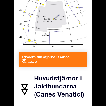
Placera din stjärna i Canes
Venatici!
Huvudstjärnor i
Jakthundarna
(Canes Venatici)