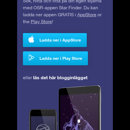
Sök, hitta och titta på din egen stjärna
med OSR-appen Star Finder. Du kan
ladda ner appen GRATIS i
AppStore
or
the
Play Store
!
Ladda ner i AppStore
Ladda ner i Play Store
läs det här blogginlägget
eller