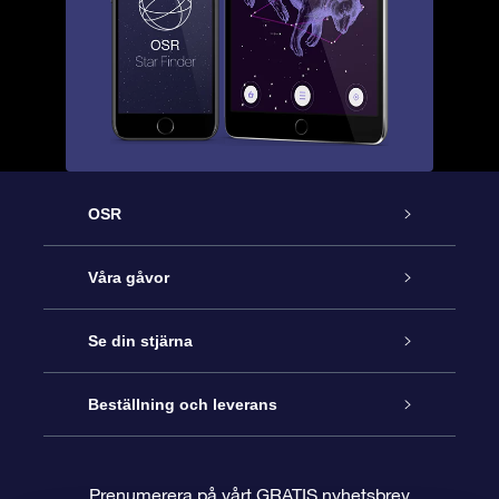
OSR
Kundtjänst
Våra gåvor
Kontakta oss
Online-Stjärngåva
Se din stjärna
Blogg
OSR Gåvopaket
Stjärnregiste
Beställning och leverans
Vanliga frågor
Super Star-gåva
OSR:s App Star Finder
Kundinloggning
Prenumerera på vårt GRATIS nyhetsbrev