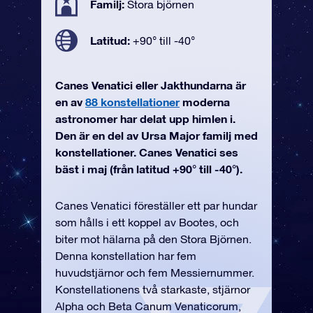
Familj:
Stora björnen
Latitud:
+90° till -40°
Canes Venatici eller Jakthundarna är
en av
88 konstellationer
moderna
astronomer har delat upp himlen i.
Den är en del av Ursa Major familj med
konstellationer. Canes Venatici ses
bäst i maj (från latitud +90° till -40°).
Canes Venatici föreställer ett par hundar
som hålls i ett koppel av Bootes, och
biter mot hälarna på den Stora Björnen.
Denna konstellation har fem
huvudstjärnor och fem Messiernummer.
Konstellationens två starkaste, stjärnor
Alpha och Beta Canum Venaticorum,