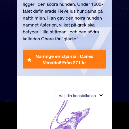
ligger i den södra hunden. Under 1600-
talet definierade Hevelius hundarna på
natthimlen. Han gav den norra hunden
namnet Asterion, vilket på grekiska
betyder ”lilla stjärnan” och den södra
kallades Chara för ”glädje”.
Namnge en stjärna i Canes
Venatici!
Från 271 kr
Välj din konstellation