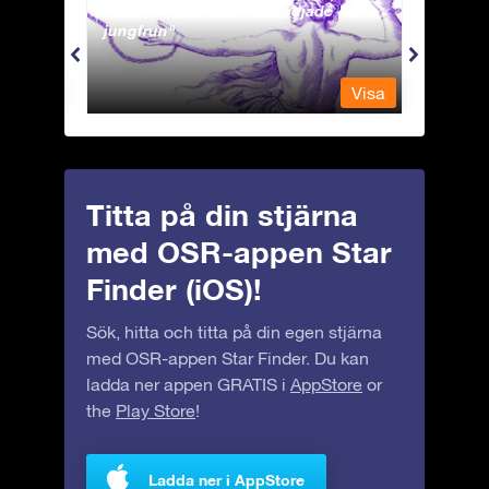
Andromeda - Den fastkedjade
Antli
jungfrun
Visa
Visa
Titta på din stjärna
med OSR-appen Star
Finder (iOS)!
Sök, hitta och titta på din egen stjärna
med OSR-appen Star Finder. Du kan
ladda ner appen GRATIS i
AppStore
or
the
Play Store
!
Ladda ner i AppStore