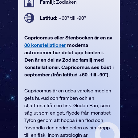
Familj:
Zodiaken
Latitud:
+60° till -90°
Capricornus eller Stenbocken är en av
88 konstellationer
moderna
astronomer har delat upp himlen i.
Den är en del av Zodiac familj med
konstellationer. Capricornus ses bäst i
september (från latitud +60° till -90°).
Capricornus är en udda varelse med en
gets huvud och framben och en
stjärtfena från en fisk. Guden Pan, som
såg ut som en get, flydde från monstret
Tyfon genom att hoppa i en flod och
förvandla den nedre delen av sin kropp
till en fisk. Inom astrologin är