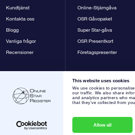
Kundtjänst
Online-Stjärngåva
Kontakta oss
OSR Gåvopaket
Blogg
Super Star-gåva
Vanliga frågor
OSR Presentkort
Recensioner
Företagspresenter
This website uses cookies
We use cookies to personalise
our traffic. We also share info
and analytics partners who may
that they’ve collected from you
Online Star Register BV
- Laan van de Maagd 83, 7324 BT 
,
Kundtjänst:
help@osr.org
KVK: 60333553, VAT: NL 8538.62
Allow all