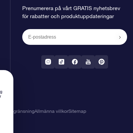
Prenumerera på vårt GRATIS nyhetsbrev
för rabatter och produktuppdateringar
ng
r
svarsbegränsning
Allmänna villkor
Sitemap