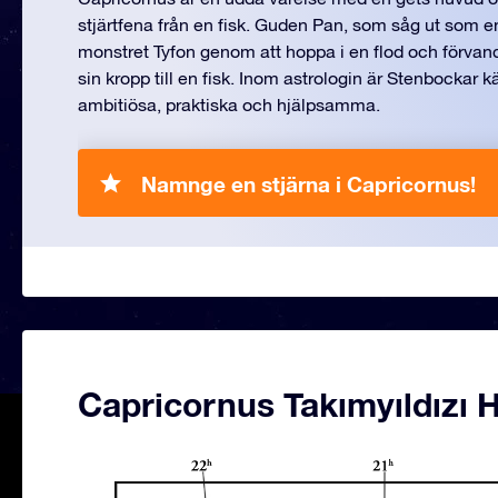
stjärtfena från en fisk. Guden Pan, som såg ut som en
monstret Tyfon genom att hoppa i en flod och förvan
sin kropp till en fisk. Inom astrologin är Stenbockar k
ambitiösa, praktiska och hjälpsamma.
Namnge en stjärna i Capricornus!
Capricornus Takımyıldızı H