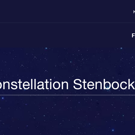
F
nstellation Stenboc