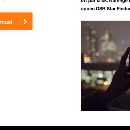
ett par klick. Namnge 
appen OSR Star Finder
rnus!