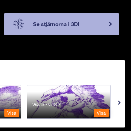
Se stjärnorna i 3D!
Aquila - Örnen
Aqua
Visa
Visa