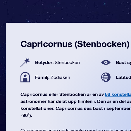
Capricornus (Stenbocken)
Betyder:
Bäst sy
Stenbocken
Familj:
Latitu
Zodiaken
Capricornus eller Stenbocken är en av
88 konstell
astronomer har delat upp himlen i. Den är en del a
konstellationer. Capricornus ses bäst i september (f
-90°).
Capricornus är en udda varelse med en gets huvud 