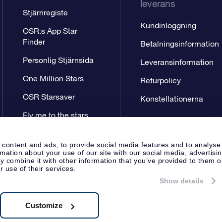
leverans
Stjärnregiste
Kundinloggning
OSR:s App Star
Finder
Betalningsinformation
Personlig Stjärnsida
Leveransinformation
One Million Stars
Returpolicy
OSR Starsaver
Konstellationerna
Fly me to the stars
VR-app
 content and ads, to provide social media features and to analyse
rmation about your use of our site with our social media, advertisi
 combine it with other information that you’ve provided to them o
r use of their services.
Show details
Pressida
Sekretesspolicy & An
Apeldoorn, The Netherlands
.722B01
Customize