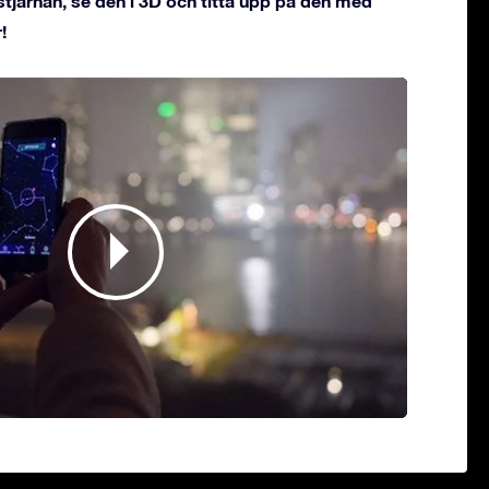
stjärnan, se den i 3D och titta upp på den med
!