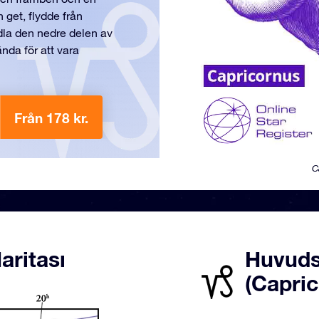
 get, flydde från
dla den nedre delen av
ända för att vara
Från 178 kr.
C
aritası
Huvuds
(Capri