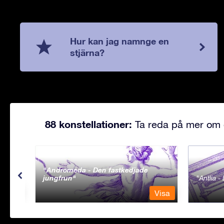
Hur kan jag namnge en
stjärna?
88 konstellationer:
Ta reda på mer om d
Andromeda - Den fastkedjade
jungfrun
Antlia 
Visa
Visa