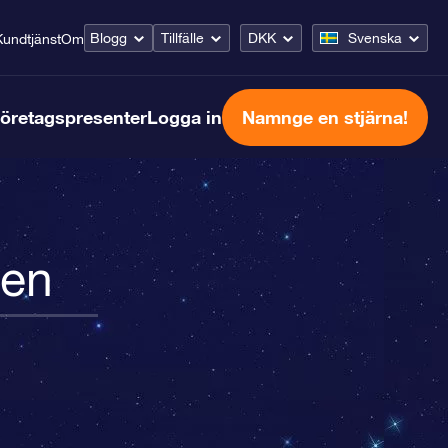
Blogg
Tillfälle
DKK
Svenska
Kundtjänst
Om
öretagspresenter
Logga in
Namnge en stjärna!
ken