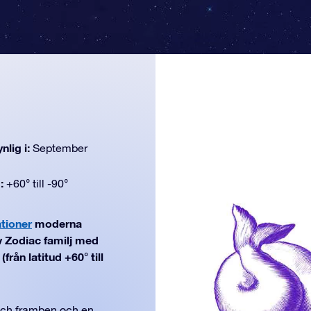
nlig i:
September
d:
+60° till -90°
ationer
moderna
v Zodiac familj med
rån latitud +60° till
och framben och en