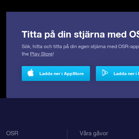
Titta på din stjärna med O
Sök, hitta och titta på din egen stjärna med OSR-ap
the
Play Store
!
Ladda ner i AppStore
Ladda ner i 
OSR
Våra gåvor