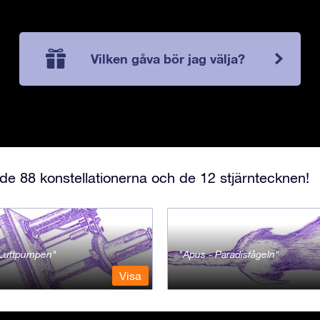
Vilken gåva bör jag välja?
e 88 konstellationerna och de 12 stjärntecknen!
- Luftpumpen
Apus - Paradisfågeln
Visa