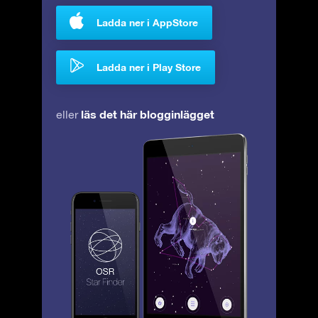
Ladda ner i AppStore
Ladda ner i Play Store
läs det här blogginlägget
eller