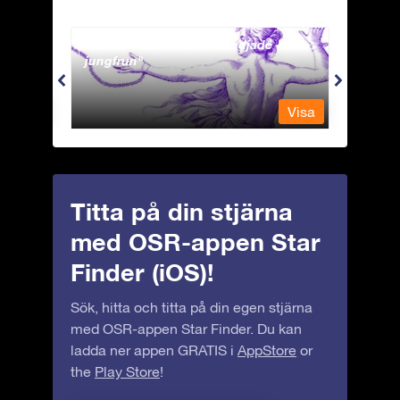
Andromeda - Den fastkedjade
Antli
jungfrun
Visa
Visa
Titta på din stjärna
med OSR-appen Star
Finder (iOS)!
Sök, hitta och titta på din egen stjärna
med OSR-appen Star Finder. Du kan
ladda ner appen GRATIS i
AppStore
or
the
Play Store
!