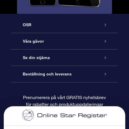
OSR
Kundtjänst
Våra gåvor
Kontakta oss
Online-Stjärngåva
Se din stjärna
Blogg
OSR Gåvopaket
Stjärnregiste
Beställning och leverans
Vanliga frågor
Super Star-gåva
OSR:s App Star Finder
Kundinloggning
Prenumerera på vårt GRATIS nyhetsbrev
för rabatter och produktuppdateringar
Recensioner
OSR Presentkort
Personlig Stjärnsida
Betalningsinformation
Företagspresenter
One Million Stars
Leveransinformation