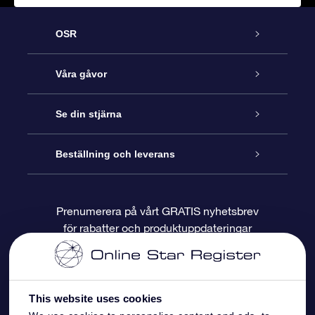
OSR
Kundtjänst
Våra gåvor
Kontakta oss
Online-Stjärngåva
Se din stjärna
Blogg
OSR Gåvopaket
Stjärnregiste
Beställning och leverans
Vanliga frågor
Super Star-gåva
OSR:s App Star Finder
Kundinloggning
Prenumerera på vårt GRATIS nyhetsbrev
för rabatter och produktuppdateringar
Recensioner
OSR Presentkort
Personlig Stjärnsida
Betalningsinformation
Företagspresenter
One Million Stars
Leveransinformation
This website uses cookies
OSR Starsaver
Returpolicy