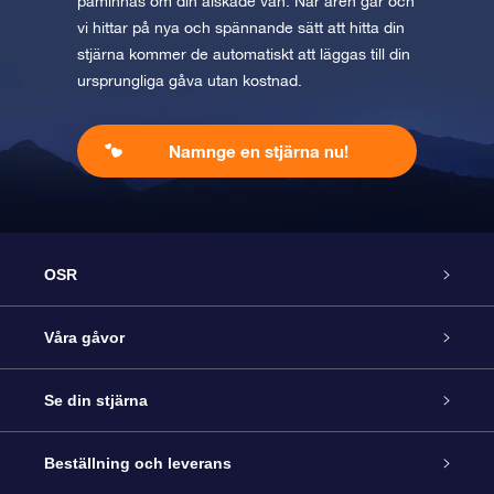
påminnas om din älskade vän. När åren går och
vi hittar på nya och spännande sätt att hitta din
stjärna kommer de automatiskt att läggas till din
ursprungliga gåva utan kostnad.
Namnge en stjärna nu!
OSR
Kundtjänst
Våra gåvor
Kontakta oss
Online-Stjärngåva
Se din stjärna
Blogg
OSR Gåvopaket
Stjärnregiste
Beställning och leverans