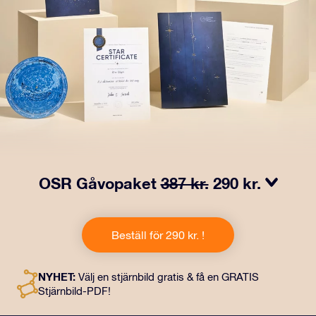
OSR Gåvopaket
387 kr.
290 kr.
Få ögon att tindra med vårt OSR- Gåvopaket! I denna
gåva ingår ett vackert kuvert och personliga dokument
Beställ för 290 kr. !
som skickas till en adress som du väljer, samt digitala
dokument och fri användning av våra appar. Det är ett
magiskt sätt att ge en evig gåva till vänner och nära och
NYHET:
Välj en stjärnbild gratis & få en GRATIS
kära.
Stjärnbild-PDF!