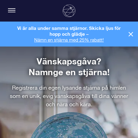
Vi är alla under samma stjärnor. Skicka ljus för
hopp och glädje –
Nämn en stjärna med 25% rabatt!
Vänskapsgåva?
Namnge en stjärna!
Registrera din egen lysande stjärna på himlen
som en unik, evig vänskapsgåva till dina vänner
och nära och kära.