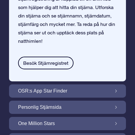
som hjälper dig att hitta din stjärna. Utforska
din stjärna och se stjärnnamn, stjärndatum,
stjärnfärg och mycket mer. Ta reda på hur din
stjärna ser ut och upptäck dess plats på
natthimlen!
Besök Stjärnregistret
OSR:s App Star Finder
Hitta Din Stjärna på Natthimlen med OSR:s
Personlig Stjärnsida
App Star Finder
Gör din Stjärngåva personlig med
One Million Stars
Stjärnsida som är gratis