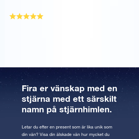
bästa vän!
Perfekt firande av vänskap
Jag älskar min bästa vän till stjärnorna och tillbaka!
Därför tyckte jag att detta var den perfekta presenten
för att fira vår vänskap.
Fira er vänskap med en
stjärna med ett särskilt
namn på stjärnhimlen.
Letar du efter en present som är lika unik som
din vän? Visa din älskade vän hur mycket du