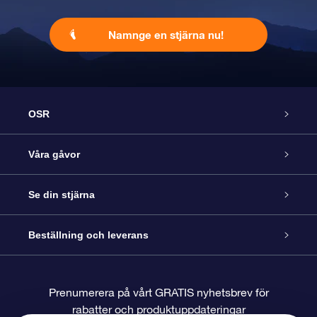
Namnge en stjärna nu!
OSR
Kundtjänst
Våra gåvor
Kontakta oss
Online-Stjärngåva
Se din stjärna
Blogg
OSR Gåvopaket
Stjärnregiste
Beställning och leverans
Vanliga frågor
Super Star-gåva
OSR:s App Star Finder
Kundinloggning
Prenumerera på vårt GRATIS nyhetsbrev för
rabatter och produktuppdateringar
Recensioner
OSR Presentkort
Personlig Stjärnsida
Betalningsinformation