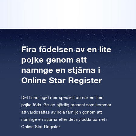
AppStore (iOS)
Play Store (Android)
kostnadsfria mobila VR-appen finns
Förhandsgranska Stjärnsida
Förhandsgranska OSR Starsaver
Läs vidare
tillgänglig för iOS och Android. Ladda ner
appen nu och flyg till stjärnorna!
Besök One Million Stars
Upptäck universum i VR
Fira födelsen av en lite
pojke genom att
AppStore (iOS)
Play Store (Android)
namnge en stjärna i
Online Star Register
Det finns inget mer speciellt än när en liten
pojke föds. Ge en hjärtlig present som kommer
att värdesättas av hela familjen genom att
namnge en stjärna efter det nyfödda barnet i
Online Star Register.