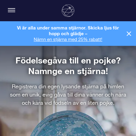
Vi är alla under samma stjärnor. Skicka ljus för
hopp och glädje –
Nämn en stjärna med 25% rabatt!
Födelsegåva till en pojke?
Namnge en stjärna!
Registrera din egen lysande stjärna på himlen
som en unik, evig gåva till dina vänner och nära
och kära vid födseln av en liten pojke.