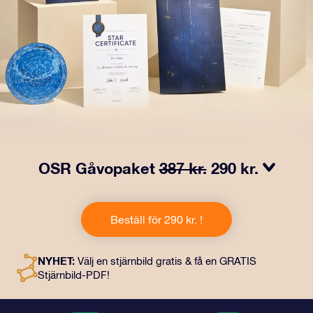
OSR Gåvopaket
387 kr.
290 kr.
Få ögon att tindra med vårt OSR- Gåvopaket! I denna
gåva ingår ett vackert kuvert och personliga dokument
Beställ för 290 kr. !
som skickas till en adress som du väljer, samt digitala
dokument och fri användning av våra appar. Det är ett
magiskt sätt att ge en evig gåva till vänner och nära och
NYHET:
Välj en stjärnbild gratis & få en GRATIS
kära.
Stjärnbild-PDF!