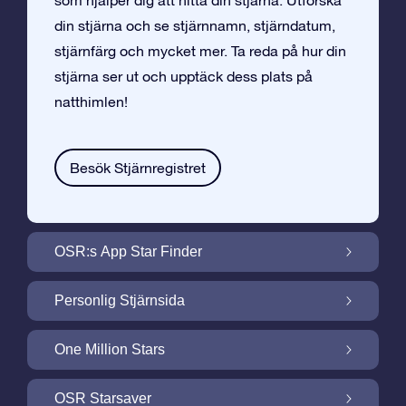
som hjälper dig att hitta din stjärna. Utforska
din stjärna och se stjärnnamn, stjärndatum,
stjärnfärg och mycket mer. Ta reda på hur din
stjärna ser ut och upptäck dess plats på
natthimlen!
Besök Stjärnregistret
OSR:s App Star Finder
Hitta Din Stjärna på Natthimlen med OSR:s
Personlig Stjärnsida
App Star Finder
Gör din Stjärngåva personlig med
One Million Stars
Stjärnsida som är gratis
One Million Stars: Utforska Vårt Galaktiska
OSR Starsaver