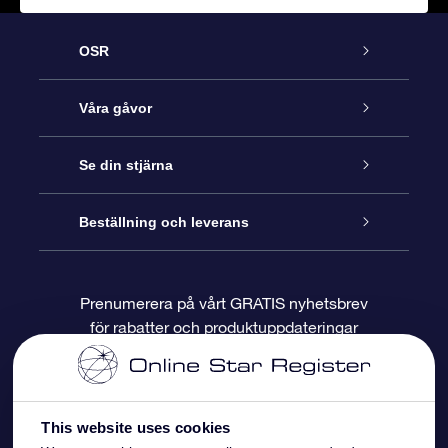
OSR
Kundtjänst
Våra gåvor
Kontakta oss
Online-Stjärngåva
Se din stjärna
Blogg
OSR Gåvopaket
Stjärnregiste
Beställning och leverans
Vanliga frågor
Super Star-gåva
OSR:s App Star Finder
Kundinloggning
Prenumerera på vårt GRATIS nyhetsbrev
för rabatter och produktuppdateringar
Recensioner
OSR Presentkort
Personlig Stjärnsida
Betalningsinformation
Företagspresenter
One Million Stars
Leveransinformation
This website uses cookies
OSR Starsaver
Returpolicy