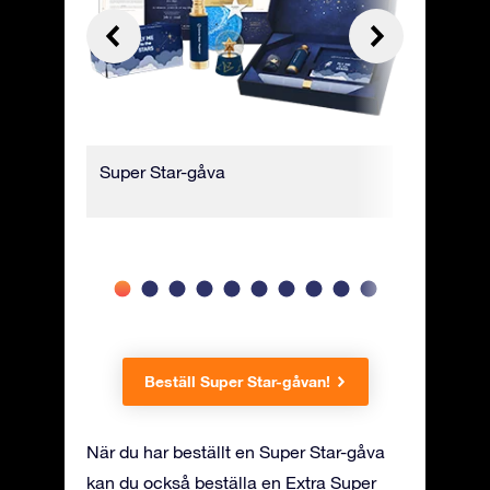
Super Star-gåva
Inpackad 
presentf
Beställ Super Star-gåvan!
När du har beställt en Super Star-gåva
kan du också beställa en Extra Super