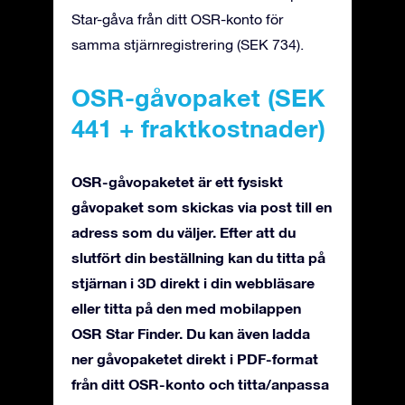
Star-gåva från ditt OSR-konto för
samma stjärnregistrering (SEK 734).
OSR-gåvopaket (SEK
441 + fraktkostnader)
OSR-gåvopaketet är ett fysiskt
gåvopaket som skickas via post till en
adress som du väljer. Efter att du
slutfört din beställning kan du titta på
stjärnan i 3D direkt i din webbläsare
eller titta på den med mobilappen
OSR Star Finder. Du kan även ladda
ner gåvopaketet direkt i PDF-format
från ditt OSR-konto och titta/anpassa