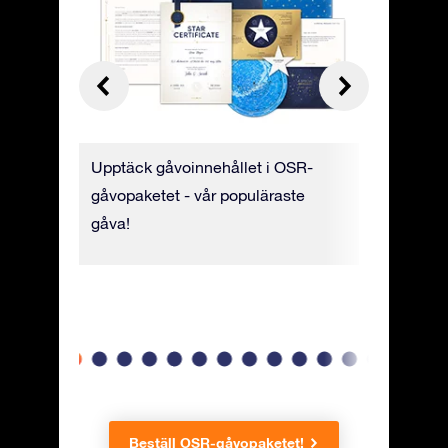
ill
Upptäck gåvoinnehållet i OSR-
Stjärncert
 video.
gåvopaketet - vår populäraste
lyxigt pa
om du
gåva!
stjärnkoo
 skriva
namn och
Beställ OSR-gåvopaketet!