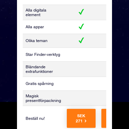
Alla digitala
element
Alla appar
Olika teman
Star Finder-verktyg
Bländande
extrafunktioner
Gratis spårning
Magisk
presentförpackning
SEK
SEK
Beställ nu!
271
441