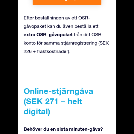
Efter beställningen av ett OSR-
gåvopaket kan du även beställa ett
extra OSR-gåvopaket
från ditt OSR-
konto för samma stjärnregistrering (SEK
226 + fraktkostnader).
Online-stjärngåva
(SEK 271 – helt
digital)
Behöver du en sista minuten-gåva?