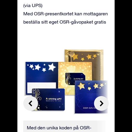
(via UPS)
Med OSR-presentkortet kan mottagaren
beställa sitt eget OSR-gåvopaket gratis
e-
Med den unika koden på OSR-
Du kan b