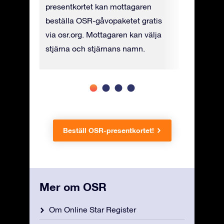
ad),
presentkortet kan mottagaren
i fysisk 
t (PDF).
beställa OSR-gåvopaketet gratis
UPS till e
via osr.org. Mottagaren kan välja
stjärna och stjärnans namn.
Beställ OSR-presentkortet!
Mer om OSR
Om Online Star Register