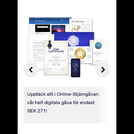
tioner:
Upptäck allt i Online-Stjärngåvan:
Hitta din
vår helt digitala gåva för endast
appen Sta
ner sig
SEK 271!