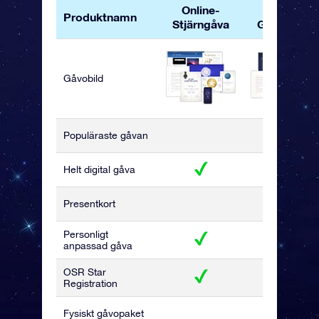
Online-
OSR
Produktnamn
Stjärngåva
Gåvopaket
Gåvobild
Populäraste gåvan
Helt digital gåva
Presentkort
Personligt
anpassad gåva
OSR Star
Registration
Fysiskt gåvopaket