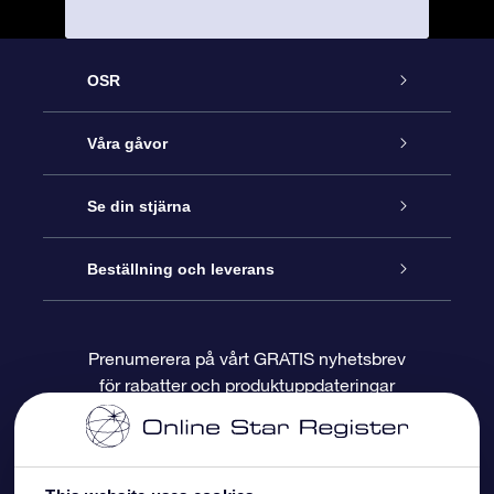
OSR
Kundtjänst
Våra gåvor
Kontakta oss
Online-Stjärngåva
Se din stjärna
Blogg
OSR Gåvopaket
Stjärnregiste
Beställning och leverans
Vanliga frågor
Super Star-gåva
OSR:s App Star Finder
Kundinloggning
Prenumerera på vårt GRATIS nyhetsbrev
för rabatter och produktuppdateringar
Recensioner
OSR Presentkort
Personlig Stjärnsida
Betalningsinformation
Företagspresenter
One Million Stars
Leveransinformation