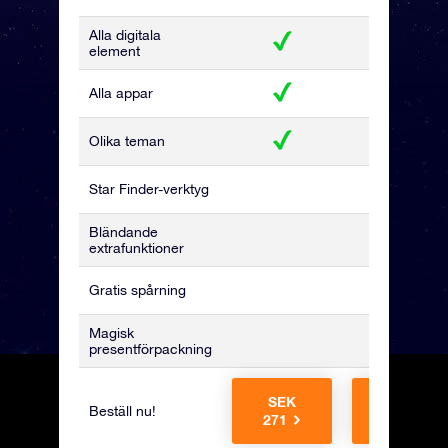
Alla digitala
element
Alla appar
Olika teman
Star Finder-verktyg
Bländande
extrafunktioner
Gratis spårning
Magisk
presentförpackning
SEK
SEK
Beställ nu!
271
441