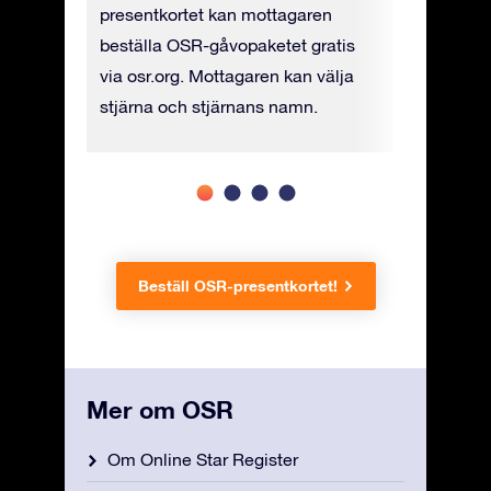
ad),
presentkortet kan mottagaren
i fysisk 
t (PDF).
beställa OSR-gåvopaketet gratis
UPS till e
via osr.org. Mottagaren kan välja
stjärna och stjärnans namn.
Beställ OSR-presentkortet!
Mer om OSR
Om Online Star Register