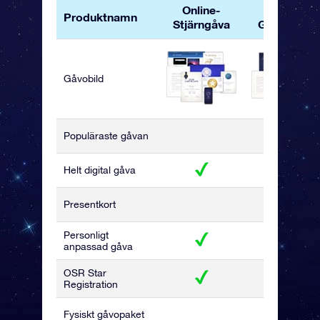
Online-
OSR
Produktnamn
Stjärngåva
Gåvopaket
Gåvobild
Populäraste gåvan
Helt digital gåva
Presentkort
Personligt
anpassad gåva
OSR Star
Registration
Fysiskt gåvopaket