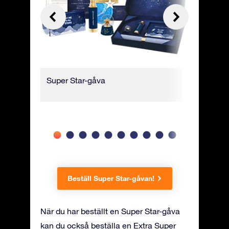
Super Star-gåva
Inpackad 
presentf
Beställ Super Star-gåvan!
När du har beställt en Super Star-gåva
kan du också beställa en Extra Super