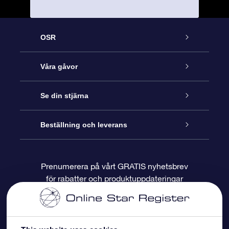
OSR
Kundtjänst
Våra gåvor
Kontakta oss
Online-Stjärngåva
Se din stjärna
Blogg
OSR Gåvopaket
Stjärnregiste
Beställning och leverans
Vanliga frågor
Super Star-gåva
OSR:s App Star Finder
Kundinloggning
Prenumerera på vårt GRATIS nyhetsbrev
för rabatter och produktuppdateringar
Recensioner
OSR Presentkort
Personlig Stjärnsida
Betalningsinformation
Företagspresenter
One Million Stars
Leveransinformation