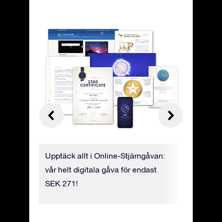
tioner:
Upptäck allt i Online-Stjärngåvan:
Hitta din
vår helt digitala gåva för endast
appen Sta
ner sig
SEK 271!