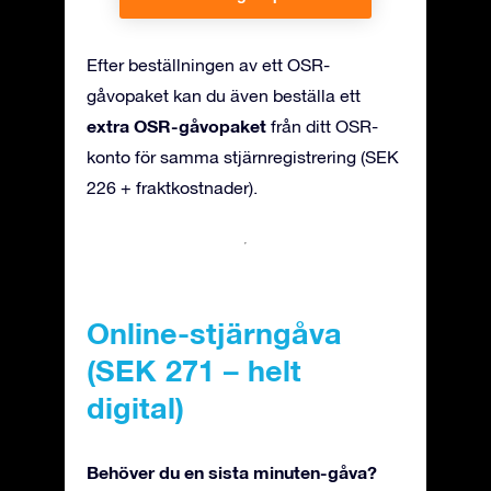
Efter beställningen av ett OSR-
gåvopaket kan du även beställa ett
extra OSR-gåvopaket
från ditt OSR-
konto för samma stjärnregistrering (SEK
226 + fraktkostnader).
Online-stjärngåva
(SEK 271 – helt
digital)
Behöver du en sista minuten-gåva?