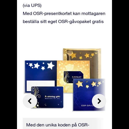
(via UPS)
Med OSR-presentkortet kan mottagaren
beställa sitt eget OSR-gåvopaket gratis
e-
Med den unika koden på OSR-
Du kan b