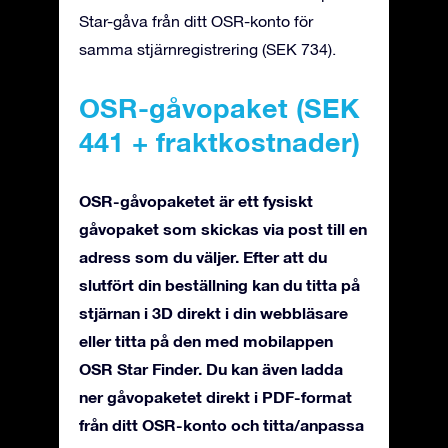
Star-gåva från ditt OSR-konto för
samma stjärnregistrering (SEK 734).
OSR-gåvopaket (SEK
441 + fraktkostnader)
OSR-gåvopaketet är ett fysiskt
gåvopaket som skickas via post till en
adress som du väljer. Efter att du
slutfört din beställning kan du titta på
stjärnan i 3D direkt i din webbläsare
eller titta på den med mobilappen
OSR Star Finder. Du kan även ladda
ner gåvopaketet direkt i PDF-format
från ditt OSR-konto och titta/anpassa