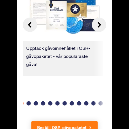
ill
Upptäck gåvoinnehållet i OSR-
Stjärncert
 video.
gåvopaketet - vår populäraste
lyxigt pa
om du
gåva!
stjärnkoo
 skriva
namn och
Beställ OSR-gåvopaketet!