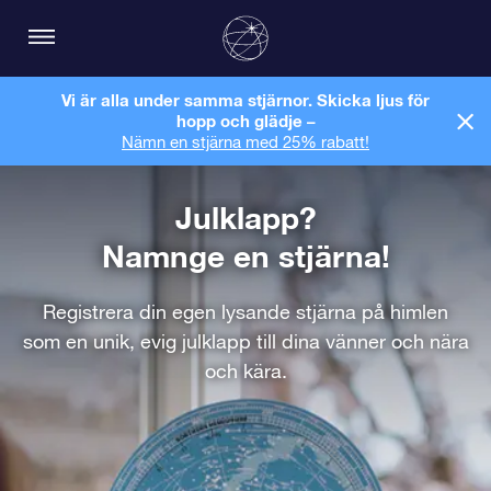
Vi är alla under samma stjärnor. Skicka ljus för
hopp och glädje –
Nämn en stjärna med 25% rabatt!
Julklapp?
Namnge en stjärna!
Registrera din egen lysande stjärna på himlen
som en unik, evig julklapp till dina vänner och nära
och kära.