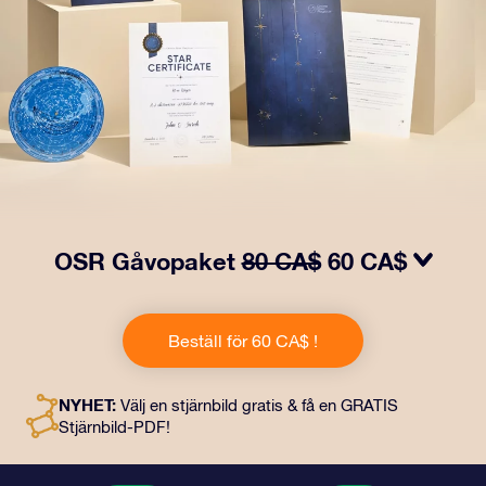
OSR Gåvopaket
80 CA$
60 CA$
Få ögon att tindra med vårt OSR- Gåvopaket! I denna
gåva ingår ett vackert kuvert och personliga dokument
Beställ för 60 CA$ !
som skickas till en adress som du väljer, samt digitala
dokument och fri användning av våra appar. Det är ett
magiskt sätt att ge en evig gåva till vänner och nära och
NYHET:
Välj en stjärnbild gratis & få en GRATIS
kära.
Stjärnbild-PDF!