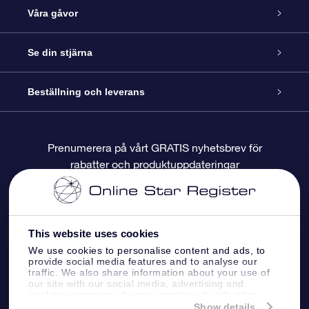
Kundtjänst
Våra gåvor
Kontakta oss
Online-Stjärngåva
Se din stjärna
Blogg
OSR Gåvopaket
Stjärnregiste
Beställning och leverans
Vanliga frågor
Super Star-gåva
OSR:s App Star Finder
Kundinloggning
Prenumerera på vårt GRATIS nyhetsbrev för
rabatter och produktuppdateringar
Recensioner
OSR Presentkort
Personlig Stjärnsida
Betalningsinformation
Företagspresenter
One Million Stars
Leveransinformation
This website uses cookies
OSR Starsaver
Returpolicy
We use cookies to personalise content and ads, to
provide social media features and to analyse our
traffic. We also share information about your use of
our site with our social media, advertising and
Fly me to the stars VR-app
Konstellationerna
analytics partners who may combine it with other
information that you’ve provided to them or that
Show details