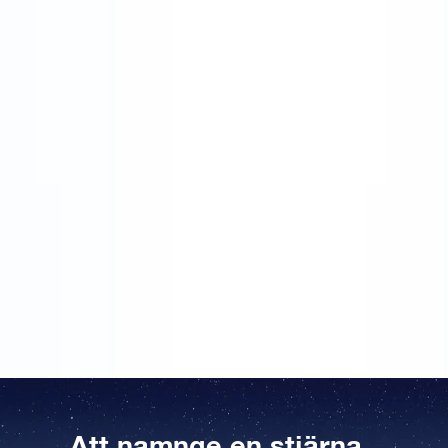
jul tillsammans med hela familjen på Åres
campingplats, ett toppenställe när man vill ha lite
ledigt runt helgerna. Även i år hade jag ordentliga
problem med att hitta på vad jag skulle ge min man i
julklapp. Att komma på en bra julklapp till sin kille eller
sambo är som att försöka hitta en joggingdress som
passar perfekt – ungefär omöjligt, med andra ord!
Förra året fick jag ett länkarmband i guld av min man
Lasse. Jag kunde ju förstås inte låta honom bräcka
mig. Jag visste att min kompis Charlotte köpt en
stjärna som julklapp till sin kille, så det verkade som
en bra idé att följa hennes exempel. Paketet
levererades precis som det skulle till campingen, och
julklappen till maken blev en stor succé! Samma kväll
letade Lasse och jag upp koordinaterna under den
kalla och klara vinterhimlen.
Att namnge en stjärna