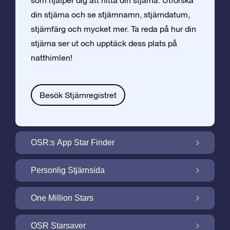
som hjälper dig att hitta din stjärna. Utforska
din stjärna och se stjärnnamn, stjärndatum,
stjärnfärg och mycket mer. Ta reda på hur din
stjärna ser ut och upptäck dess plats på
natthimlen!
Besök Stjärnregistret
OSR:s App Star Finder
Hitta Din Stjärna på Natthimlen med OSR:s
Personlig Stjärnsida
App Star Finder
Gör din Stjärngåva personlig med
One Million Stars
Stjärnsida som är gratis
One Million Stars: Utforska Vårt Galaktiska
OSR Starsaver