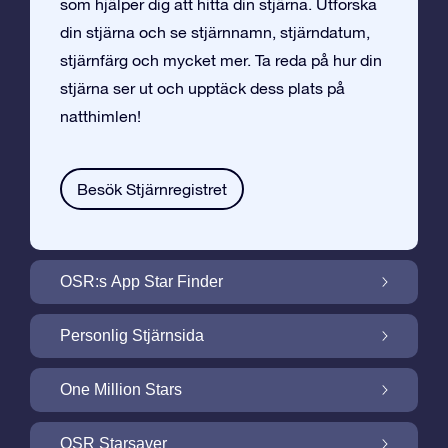
som hjälper dig att hitta din stjärna. Utforska
din stjärna och se stjärnnamn, stjärndatum,
stjärnfärg och mycket mer. Ta reda på hur din
stjärna ser ut och upptäck dess plats på
natthimlen!
Besök Stjärnregistret
OSR:s App Star Finder
Hitta Din Stjärna på Natthimlen med OSR:s
Personlig Stjärnsida
App Star Finder
Gör din Stjärngåva personlig med
One Million Stars
Stjärnsida som är gratis
One Million Stars: Utforska Vårt Galaktiska
OSR Starsaver