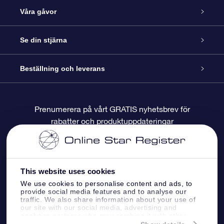
Kundtjänst
Våra gåvor
Kontakta oss
Online-Stjärngåva
Se din stjärna
Blogg
OSR Gåvopaket
Stjärnregiste
Beställning och leverans
Vanliga frågor
Super Star-gåva
OSR:s App Star Finder
Kundinloggning
Prenumerera på vårt GRATIS nyhetsbrev för
rabatter och produktuppdateringar
Recensioner
OSR Presentkort
Personlig Stjärnsida
Betalningsinformation
Företagspresenter
One Million Stars
Leveransinformation
This website uses cookies
OSR Starsaver
Returpolicy
We use cookies to personalise content and ads, to
provide social media features and to analyse our
traffic. We also share information about your use of
our site with our social media, advertising and
Fly me to the stars VR-app
Konstellationerna
analytics partners who may combine it with other
information that you’ve provided to them or that