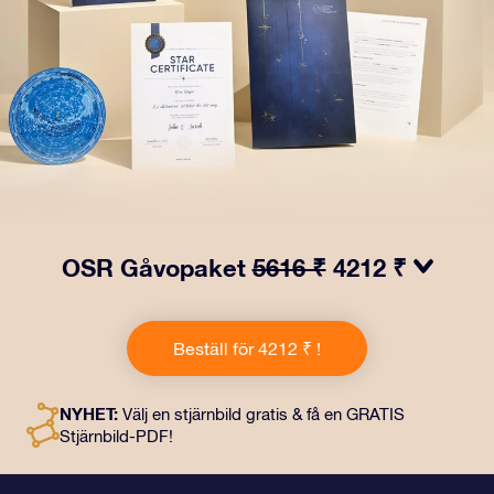
OSR Gåvopaket
5616 ₹
4212 ₹
Få ögon att tindra med vårt OSR- Gåvopaket! I denna
gåva ingår ett vackert kuvert och personliga dokument
Beställ för 4212 ₹ !
som skickas till en adress som du väljer, samt digitala
dokument och fri användning av våra appar. Det är ett
magiskt sätt att ge en evig gåva till vänner och nära och
NYHET:
Välj en stjärnbild gratis & få en GRATIS
kära.
Stjärnbild-PDF!