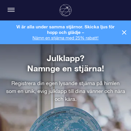
Vi är alla under samma stjärnor. Skicka ljus för
hopp och glädje –
Nämn en stjärna med 25% rabatt!
Julklapp?
Namnge en stjärna!
Registrera din egen lysande stjärna på himlen
som en unik, evig julklapp till dina vänner och nära
och kära.