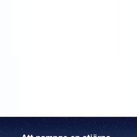
jul tillsammans med hela familjen på Åres
campingplats, ett toppenställe när man vill ha lite
ledigt runt helgerna. Även i år hade jag ordentliga
problem med att hitta på vad jag skulle ge min man i
julklapp. Att komma på en bra julklapp till sin kille eller
sambo är som att försöka hitta en joggingdress som
passar perfekt – ungefär omöjligt, med andra ord!
Förra året fick jag ett länkarmband i guld av min man
Lasse. Jag kunde ju förstås inte låta honom bräcka
mig. Jag visste att min kompis Charlotte köpt en
stjärna som julklapp till sin kille, så det verkade som
en bra idé att följa hennes exempel. Paketet
levererades precis som det skulle till campingen, och
julklappen till maken blev en stor succé! Samma kväll
letade Lasse och jag upp koordinaterna under den
kalla och klara vinterhimlen.