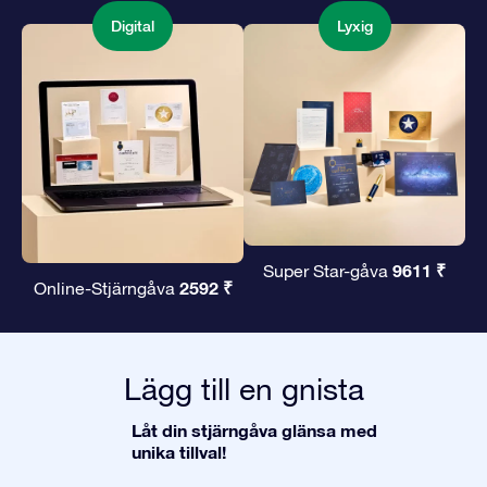
Digital
Lyxig
9611 ₹
Super Star-gåva
2592 ₹
Online-Stjärngåva
Lägg till en gnista
Låt din stjärngåva glänsa med
unika tillval!