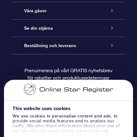
Kundtjänst
Våra gåvor
Kontakta oss
Online-Stjärngåva
Se din stjärna
Blogg
OSR Gåvopaket
Stjärnregiste
Beställning och leverans
Vanliga frågor
Super Star-gåva
OSR:s App Star Finder
Kundinloggning
Prenumerera på vårt GRATIS nyhetsbrev
för rabatter och produktuppdateringar
Recensioner
OSR Presentkort
Personlig Stjärnsida
Betalningsinformation
Företagspresenter
One Million Stars
Leveransinformation
This website uses cookies
OSR Starsaver
Returpolicy
We use cookies to personalise content and ads, to
provide social media features and to analyse our
traffic. We also share information about your use of
our site with our social media, advertising and
Fly me to the stars VR-app
Konstellationerna
analytics partners who may combine it with other