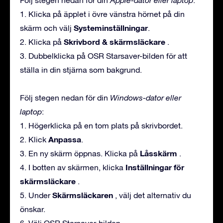
1. Klicka på äpplet i övre vänstra hörnet på din
Systeminställningar
skärm och välj
.
Skrivbord & skärmsläckare
2. Klicka på
.
3. Dubbelklicka på OSR Starsaver-bilden för att
ställa in din stjärna som bakgrund.
Följ stegen nedan för din
Windows-dator eller
laptop
:
1. Högerklicka på en tom plats på skrivbordet.
Anpassa
2. Klick
.
Låsskärm
3. En ny skärm öppnas. Klicka på
.
Inställningar för
4. I botten av skärmen, klicka
skärmsläckare
.
Skärmsläckaren
5. Under
, välj det alternativ du
önskar.
6. Välj OSR Starsaver-bilden.