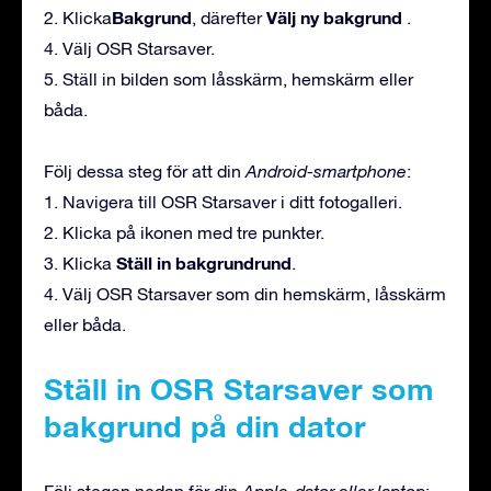
Bakgrund
Välj ny bakgrund
2. Klicka
, därefter
.
4. Välj OSR Starsaver.
5. Ställ in bilden som låsskärm, hemskärm eller
båda.
Följ dessa steg för att din
Android-smartphone
:
1. Navigera till OSR Starsaver i ditt fotogalleri.
2. Klicka på ikonen med tre punkter.
Ställ in bakgrundrund
3. Klicka
.
4. Välj OSR Starsaver som din hemskärm, låsskärm
eller båda.
Ställ in OSR Starsaver som
bakgrund på din dator
Följ stegen nedan för din
Apple-dator eller laptop
: