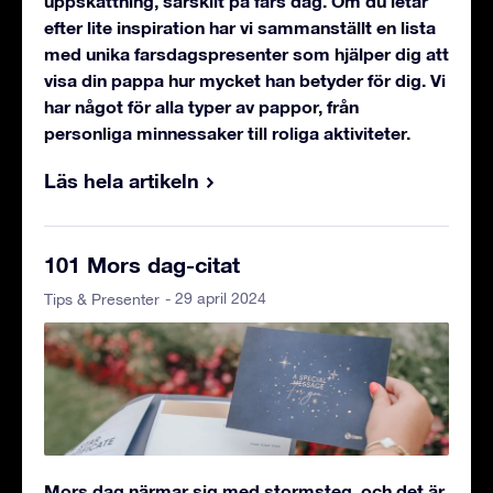
uppskattning, särskilt på fars dag. Om du letar
efter lite inspiration har vi sammanställt en lista
med unika farsdagspresenter som hjälper dig att
visa din pappa hur mycket han betyder för dig. Vi
har något för alla typer av pappor, från
personliga minnessaker till roliga aktiviteter.
Läs hela artikeln
101 Mors dag-citat
- 29 april 2024
Tips & Presenter
Mors dag närmar sig med stormsteg, och det är