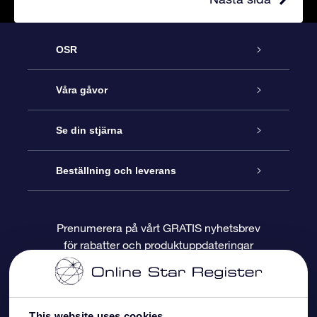
OSR
Kundtjänst
Våra gåvor
Kontakta oss
Online-Stjärngåva
Se din stjärna
Blogg
OSR Gåvopaket
Stjärnregiste
Beställning och leverans
Vanliga frågor
Super Star-gåva
OSR:s App Star Finder
Kundinloggning
Prenumerera på vårt GRATIS nyhetsbrev
för rabatter och produktuppdateringar
Recensioner
OSR Presentkort
Personlig Stjärnsida
Betalningsinformation
Företagspresenter
One Million Stars
Leveransinformation
This website uses cookies