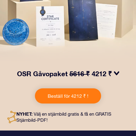
OSR Gåvopaket
5616 ₹
4212 ₹
Få ögon att tindra med vårt OSR- Gåvopaket! I denna
gåva ingår ett vackert kuvert och personliga dokument
Beställ för 4212 ₹ !
som skickas till en adress som du väljer, samt digitala
dokument och fri användning av våra appar. Det är ett
magiskt sätt att ge en evig gåva till vänner och nära och
NYHET:
Välj en stjärnbild gratis & få en GRATIS
kära.
Stjärnbild-PDF!