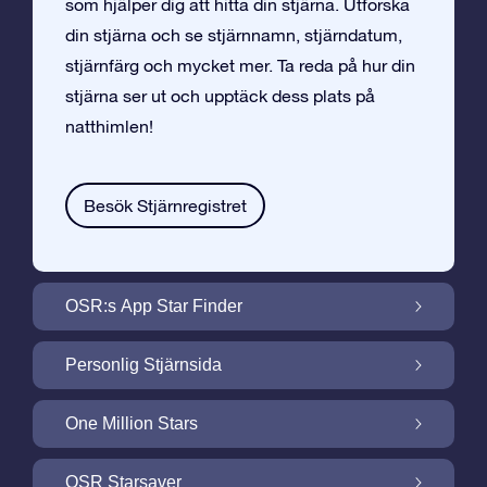
som hjälper dig att hitta din stjärna. Utforska
din stjärna och se stjärnnamn, stjärndatum,
stjärnfärg och mycket mer. Ta reda på hur din
stjärna ser ut och upptäck dess plats på
natthimlen!
Besök Stjärnregistret
OSR:s App Star Finder
Hitta Din Stjärna på Natthimlen med OSR:s
Personlig Stjärnsida
App Star Finder
Gör din Stjärngåva personlig med
One Million Stars
Stjärnsida som är gratis
One Million Stars: Utforska Vårt Galaktiska
OSR Starsaver