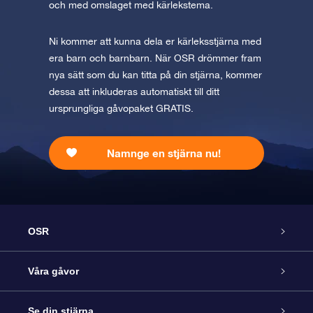
och med omslaget med kärlekstema.
Ni kommer att kunna dela er kärleksstjärna med
era barn och barnbarn. När OSR drömmer fram
nya sätt som du kan titta på din stjärna, kommer
dessa att inkluderas automatiskt till ditt
ursprungliga gåvopaket GRATIS.
Namnge en stjärna nu!
OSR
Kundtjänst
Våra gåvor
Kontakta oss
Online-Stjärngåva
Se din stjärna