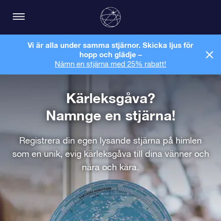
Vi är alla under samma stjärnor. Skicka ljus för
hopp och glädje –
Nämn en stjärna med 25% rabatt!
Kärleksgåva?
Namnge en stjärna!
Registrera din egen lysande stjärna på himlen
som en unik, evig kärleksgåva till dina vänner och
nära och kära.