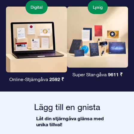
Digital
Lyxig
9611 ₹
Super Star-gåva
2592 ₹
Online-Stjärngåva
Lägg till en gnista
Låt din stjärngåva glänsa med
unika tillval!