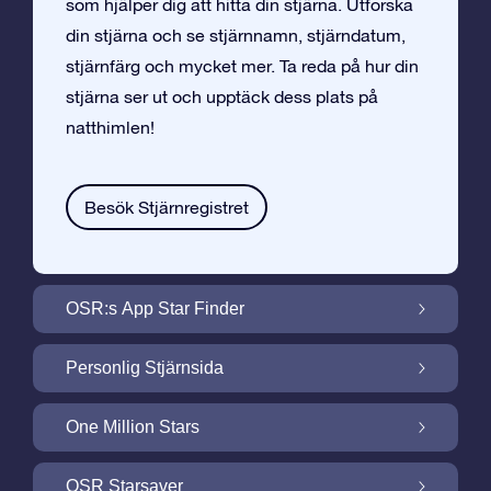
som hjälper dig att hitta din stjärna. Utforska
din stjärna och se stjärnnamn, stjärndatum,
stjärnfärg och mycket mer. Ta reda på hur din
stjärna ser ut och upptäck dess plats på
natthimlen!
Besök Stjärnregistret
OSR:s App Star Finder
Hitta Din Stjärna på Natthimlen med OSR:s
Personlig Stjärnsida
App Star Finder
Gör din Stjärngåva personlig med
One Million Stars
Stjärnsida som är gratis
One Million Stars: Utforska Vårt Galaktiska
OSR Starsaver