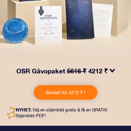
OSR Gåvopaket
5616 ₹
4212 ₹
Få ögon att tindra med vårt OSR- Gåvopaket! I denna
gåva ingår ett vackert kuvert och personliga dokument
Beställ för 4212 ₹ !
som skickas till en adress som du väljer, samt digitala
dokument och fri användning av våra appar. Det är ett
magiskt sätt att ge en evig gåva till vänner och nära och
NYHET:
Välj en stjärnbild gratis & få en GRATIS
kära.
Stjärnbild-PDF!