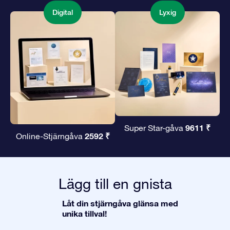
Digital
Lyxig
9611 ₹
Super Star-gåva
2592 ₹
Online-Stjärngåva
Lägg till en gnista
Låt din stjärngåva glänsa med
unika tillval!