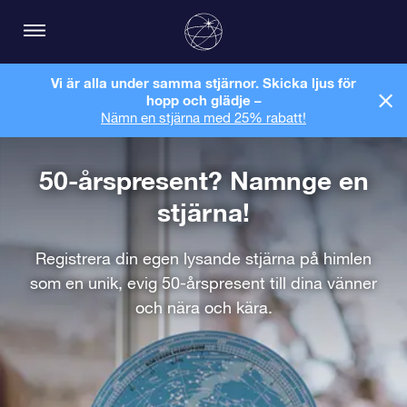
Vi är alla under samma stjärnor. Skicka ljus för
hopp och glädje –
Nämn en stjärna med 25% rabatt!
50-årspresent? Namnge en
stjärna!
Registrera din egen lysande stjärna på himlen
som en unik, evig 50-årspresent till dina vänner
och nära och kära.