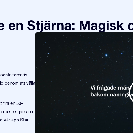
en Stjärna: Magisk 
sentalternativ
ig genom att välja
t fira en 50-
 du se stjärnan i
ed vår app Star