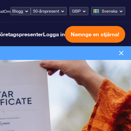
Blogg
50-årspresent
GBP
Svenska
st
Om
öretagspresenter
Logga in
Namnge en stjärna!