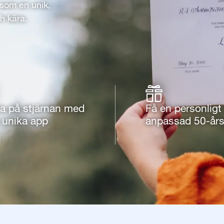
 som en unik,
h kära.
ta på stjärnan med
Få en personligt
 unika app
anpassad 50-års