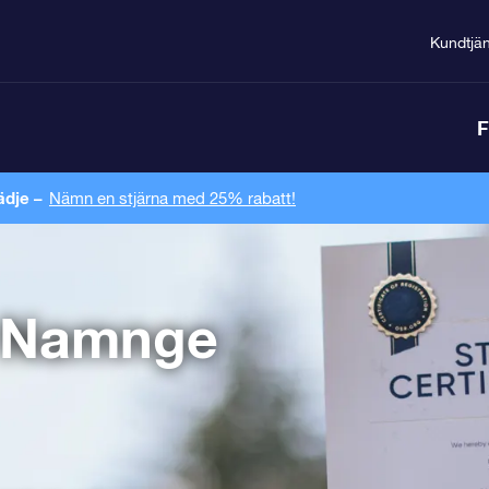
Kundtjän
F
ädje –
Nämn en stjärna med 25% rabatt!
? Namnge