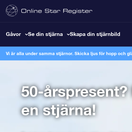
Gåvor
Se din stjärna
Skapa din stjärnbild
Vi är alla under samma stjärnor. Skicka ljus för hopp och gl
50-årspresent
en stjärna!