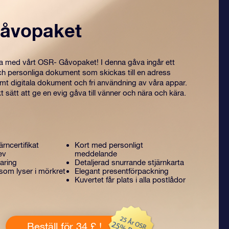
åvopaket
ra med vårt OSR- Gåvopaket! I denna gåva ingår ett
ch personliga dokument som skickas till en adress
amt digitala dokument och fri användning av våra appar.
t sätt att ge en evig gåva till vänner och nära och kära.
ärncertifikat
Kort med personligt
ev
meddelande
aring
Detaljerad snurrande stjärnkarta
som lyser i mörkret
Elegant presentförpackning
Kuvertet får plats i alla postlådor
Beställ för 34 £ !