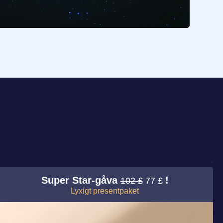
Super Star-gåva
!
102 £
77 £
Lyxigt presentpaket