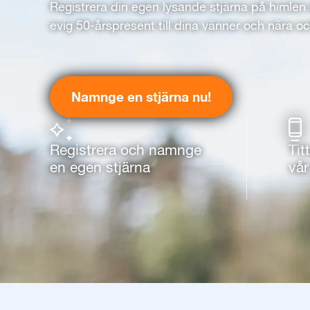
Registrera din egen lysande stjärna på himlen
evig 50-årspresent till dina vänner och nära oc
Namnge en stjärna nu!
Registrera och namnge
Tit
en egen stjärna
vår