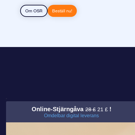
Om OSR
Beställ nu!
Online-Stjärngåva
!
28 £
21 £
Omdelbar digital leverans