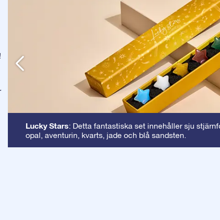
!
r
Lucky Stars
: Detta fantastiska set innehåller sju stjärn
opal, aventurin, kvarts, jade och blå sandsten.