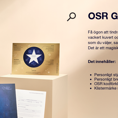
OSR G
Få ögon att tind
vackert kuvert o
som du väljer, s
Det är ett magisk
Det innehåller:
Personligt stj
Personligt br
OSR kodförkl
Klistermärke 