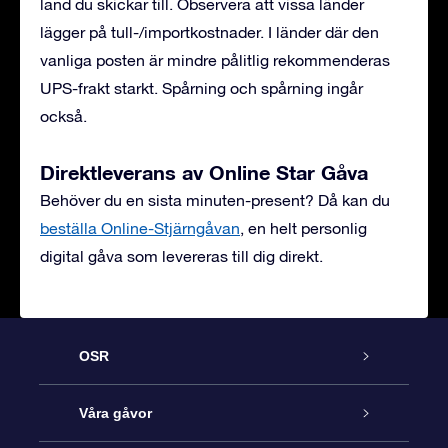
land du skickar till. Observera att vissa länder
lägger på tull-/importkostnader. I länder där den
vanliga posten är mindre pålitlig rekommenderas
UPS-frakt starkt. Spårning och spårning ingår
också.
Direktleverans av Online Star Gåva
Behöver du en sista minuten-present? Då kan du
beställa Online-Stjärngåvan
, en helt personlig
digital gåva som levereras till dig direkt.
OSR
Kundtjänst
Våra gåvor