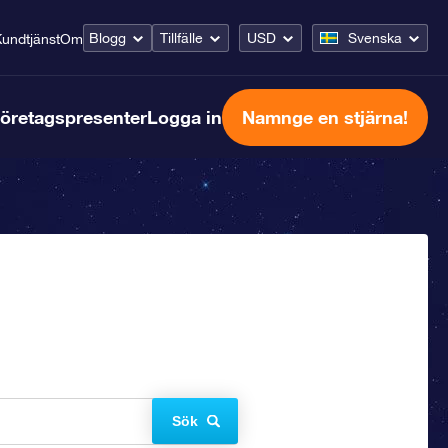
Blogg
Tillfälle
USD
Svenska
undtjänst
Om
öretagspresenter
Logga in
Namnge en stjärna!
Sök