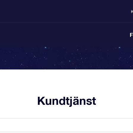
K
F
Kundtjänst