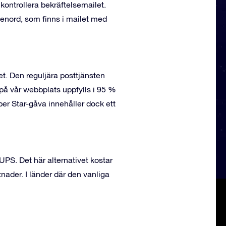
kontrollera bekräftelsemailet.
senord, som finns i mailet med
t. Den reguljära posttjänsten
 på vår webbplats uppfylls i 95 %
per Star-gåva innehåller dock ett
PS. Det här alternativet kostar
tnader. I länder där den vanliga