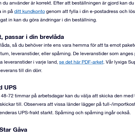
du använder är korrekt. Efter att beställningen är gjord kan du 
a in på
ditt kundkonto
genom att fylla i din e-postadress och lö
ggat in kan du göra ändringar i din beställning.
, passar i din brevlåda
åda, så du behöver inte ens vara hemma för att ta emot pakete
atum, leveranstider, eller spårning. De leveranstider som anges
a leveranstider i varje land,
se det här PDF-arket
.
Vår lyxiga Su
erans till din dörr.
ed UPS
m 48-72 timmar på arbetsdagar kan du välja att skicka den med U
skickar till. Observera att vissa länder lägger på tull-/importkos
enderas UPS-frakt starkt. Spårning och spårning ingår också.
 Star Gåva