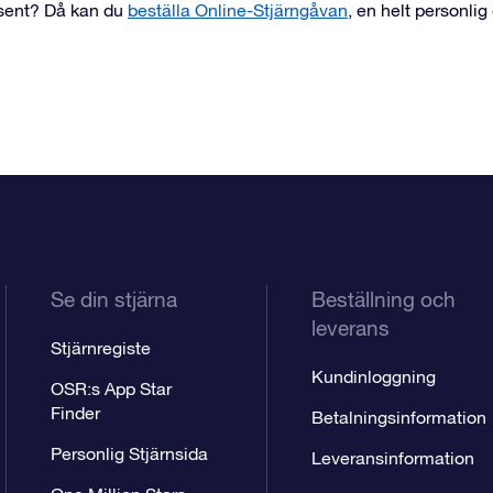
esent? Då kan du
beställa Online-Stjärngåvan
, en helt personlig
Se din stjärna
Beställning och
leverans
Stjärnregiste
Kundinloggning
OSR:s App Star
Finder
Betalningsinformation
Personlig Stjärnsida
Leveransinformation