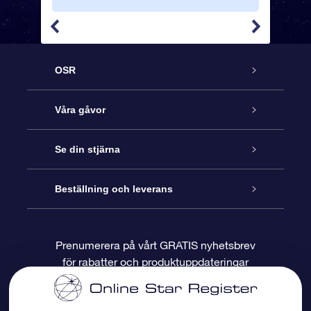
OSR
Kundtjänst
Våra gåvor
Kontakta oss
Online-Stjärngåva
Se din stjärna
Blogg
OSR Gåvopaket
Stjärnregiste
Beställning och leverans
Vanliga frågor
Super Star-gåva
OSR:s App Star Finder
Kundinloggning
Prenumerera på vårt GRATIS nyhetsbrev
för rabatter och produktuppdateringar
Recensioner
OSR Presentkort
Personlig Stjärnsida
Betalningsinformation
Företagspresenter
One Million Stars
Leveransinformation