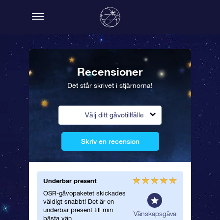
Recensioner
Det står skrivet i stjärnorna!
Välj ditt gåvotillfälle
Skriv en recension
Underbar present
Vackert 
OSR-gåvopaketet skickades
Jag gav 
väldigt snabbt! Det är en
underbar
underbar present till min
stjärncer
spresent
Vänskapsgåva
bästa vän.
följde m