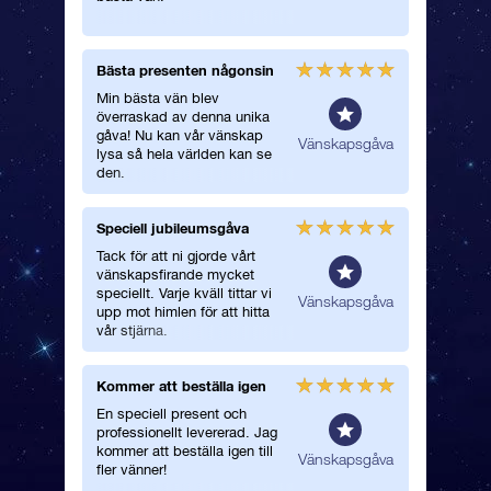
Bästa presenten någonsin
Fick en
Min bästa vän blev
Jag öve
överraskad av denna unika
vän med 
gåva! Nu kan vår vänskap
Hennes a
lmän
Vänskapsgåva
lysa så hela världen kan se
hon pac
den.
var ovärd
Speciell jubileumsgåva
En myck
Tack för att ni gjorde vårt
En mycke
vänskapsfirande mycket
en magis
speciellt. Varje kväll tittar vi
vän!
lmän
Vänskapsgåva
upp mot himlen för att hitta
vår stjärna.
Kommer att beställa igen
Perfekt
En speciell present och
Jag älsk
professionellt levererad. Jag
stjärnorn
kommer att beställa igen till
tyckte j
Vänskapsgåva
fler vänner!
perfekta 
vår vän