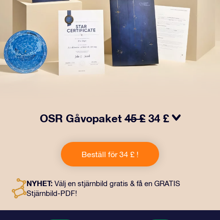
OSR Gåvopaket
45 £
34 £
Få ögon att tindra med vårt OSR- Gåvopaket! I denna
gåva ingår ett vackert kuvert och personliga dokument
Beställ för 34 £ !
som skickas till en adress som du väljer, samt digitala
dokument och fri användning av våra appar. Det är ett
magiskt sätt att ge en evig gåva till vänner och nära och
NYHET:
Välj en stjärnbild gratis & få en GRATIS
kära.
Stjärnbild-PDF!