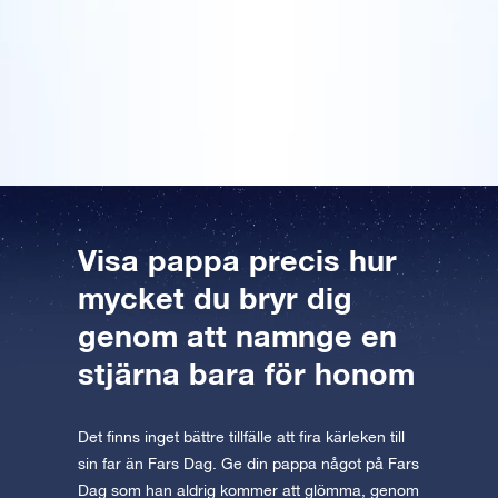
AppStore (iOS)
Play Store (Android)
kostnadsfria mobila VR-appen finns
bortglömda presenter från förr om åren. Den här fars
Förhandsgranska Stjärnsida
Förhandsgranska OSR Starsaver
dags-presenten var helt annorlunda. Min pappa blev
Läs vidare
tillgänglig för iOS och Android. Ladda ner
otroligt glad över den, och gjorde hans fars dag
appen nu och flyg till stjärnorna!
alldeles speciell!
Besök One Million Stars
Upptäck universum i VR
AppStore (iOS)
Play Store (Android)
Visa pappa precis hur
mycket du bryr dig
genom att namnge en
stjärna bara för honom
Det finns inget bättre tillfälle att fira kärleken till
sin far än Fars Dag. Ge din pappa något på Fars
Dag som han aldrig kommer att glömma, genom