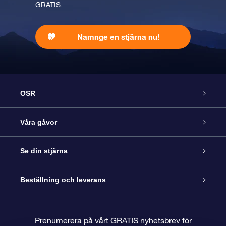
GRATIS.
Namnge en stjärna nu!
OSR
Kundtjänst
Våra gåvor
Kontakta oss
Online-Stjärngåva
Se din stjärna
Blogg
OSR Gåvopaket
Stjärnregiste
Beställning och leverans
Vanliga frågor
Super Star-gåva
OSR:s App Star Finder
Kundinloggning
Prenumerera på vårt GRATIS nyhetsbrev för