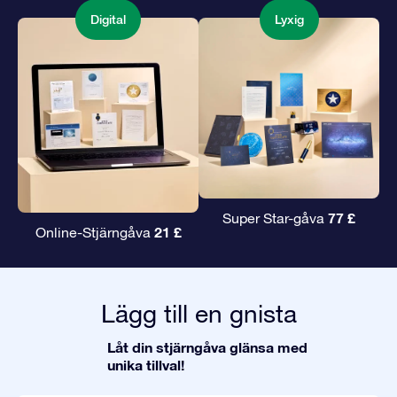
Digital
Lyxig
77 £
Super Star-gåva
21 £
Online-Stjärngåva
Lägg till en gnista
Låt din stjärngåva glänsa med
unika tillval!