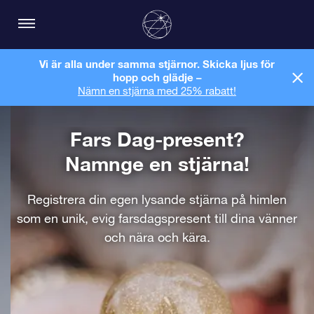
Vi är alla under samma stjärnor. Skicka ljus för
hopp och glädje –
Nämn en stjärna med 25% rabatt!
Fars Dag-present?
Namnge en stjärna!
Registrera din egen lysande stjärna på himlen
som en unik, evig farsdagspresent till dina vänner
och nära och kära.