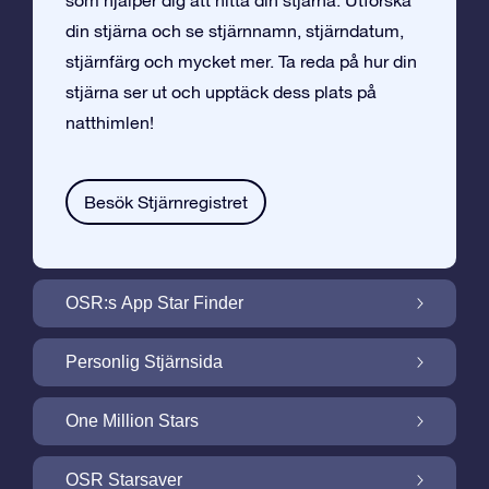
som hjälper dig att hitta din stjärna. Utforska
din stjärna och se stjärnnamn, stjärndatum,
stjärnfärg och mycket mer. Ta reda på hur din
stjärna ser ut och upptäck dess plats på
natthimlen!
Besök Stjärnregistret
OSR:s App Star Finder
Hitta Din Stjärna på Natthimlen med OSR:s
Personlig Stjärnsida
App Star Finder
Gör din Stjärngåva personlig med
One Million Stars
Stjärnsida som är gratis
One Million Stars: Utforska Vårt Galaktiska
OSR Starsaver